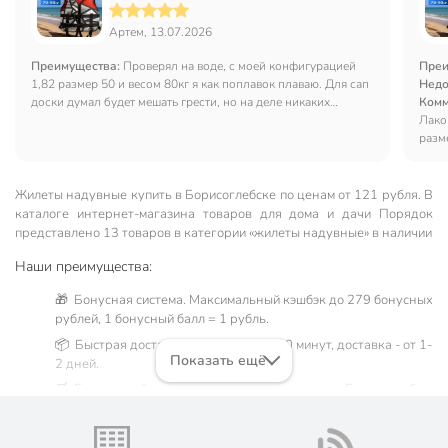
Артем, 13.07.2026
Преимущества:
Проверял на воде, с моей конфигурацией
Преи
1,82 размер 50 и весом 80кг я как поплавок плаваю. Для сап
Недо
доски думал будет мешать грести, но на деле никаких
Комм
проблем не испытал. Товар качественный, большой плюс -
Лако
есть стропы чтобы из него не выпасть.
разм
Жилеты надувные купить в Борисоглебске по ценам от 121 рубля. В
каталоге интернет-магазина товаров для дома и дачи Порядок
представлено 13 товаров в категории «жилеты надувные» в наличии
Наши преимущества:
🎁 Бонусная система. Максимальный кэшбэк до 279 бонусных
рублей, 1 бонусный балл = 1 рубль.
📦 Быстрая доставка. Самовывоз от 60 минут, доставка - от 1-
Показать ещё
2 дней.
🛒 Бесплатный самовывоз из магазинов города Борисоглебск.
Жители Воронежской области могут сделать заказ и оплатить
его онлайн на официальном сайте сети магазинов Порядок.
Мы предлагаем бесплатную курьерскую доставку для товара