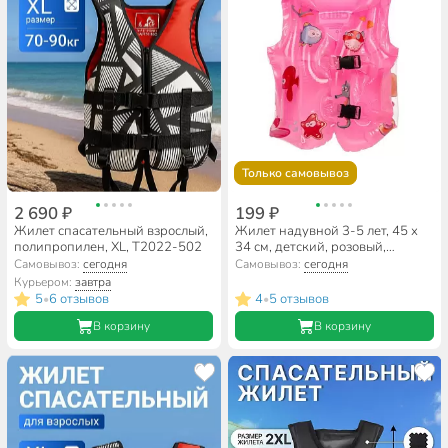
Только самовывоз
2 690 ₽
199 ₽
Жилет спасательный взрослый,
Жилет надувной 3-5 лет, 45 х
полипропилен, XL, T2022-502
34 см, детский, розовый,
D090009
Самовывоз:
сегодня
Самовывоз:
сегодня
Курьером:
завтра
5
6 отзывов
4
5 отзывов
•
•
В корзину
В корзину