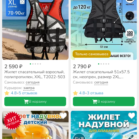
Только самовывоз
2 590 ₽
2 790 ₽
Жилет спасательный взрослый,
Жилет спасательный 51х57.5
полипропилен, XXL, T2022-503
см, неопрен, размер 2XL,
T2023-037
Самовывоз:
сегодня
Самовывоз:
сегодня
Курьером:
завтра
4.8
5 отзывов
4.8
3 отзыва
•
•
В корзину
В корзину
ХИТ
ПРОДАЖ