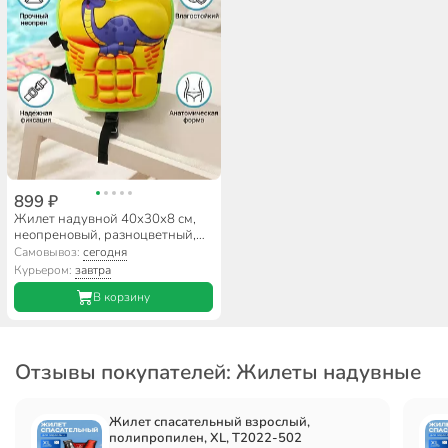
899 ₽
Жилет надувной 40х30х8 см,
неопреновый, разноцветный,
D090055
Самовывоз:
сегодня
Курьером:
завтра
В корзину
Отзывы покупателей: Жилеты надувные
Жилет спасательный взрослый,
полипропилен, XL, T2022-502