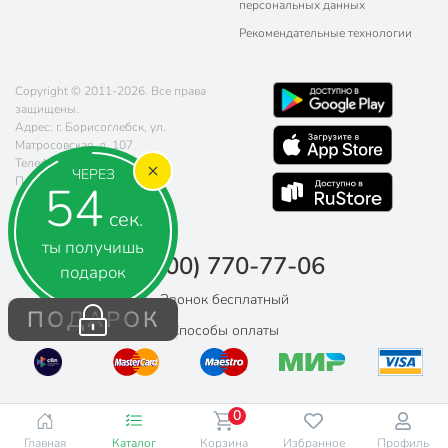
персональных данных
Рекомендательные технологии
Copyright © 2011-2026. Все права
защищены.
Адрес: г. Борисоглебск, ул.
Матросовская, д. 107
Телефон:
8 (800) 770-77-06
ЧЕРЕЗ
Почта:
sales@poryadok.ru
53
сек.
ты получишь
8 (800) 770-77-06
подарок
Звонок бесплатный
ПОДАРОК
Способы оплаты
0
Главная
Каталог
Корзина
Избранное
Профиль