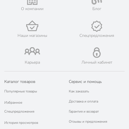
«жилеты надувные» при заказе от 3000 рублей в такие
О компании
Блог
города, как: Поворино, Новохопёрск, Урюпинск.
💳 Оплата: онлайн на сайте интернет-гипермаркета или
наличными при получении.
🛍 Скидки, акции, распродажи каждый день!
Наши магазины
Спецпредложения
📜 Только оригинальная продукция. Интернет-гипермаркет
Порядок - официальный представитель ведущих мировых
марок.
Карьера
Личный кабинет
Каталог товаров
Сервис и помощь
Популярные товары
Как заказать
Доставка и оплата
Избранное
Спецпредложения
Гарантия и возврат
Отзывы и предложения
История просмотров