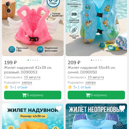
199 ₽
209 ₽
Жилет надувной 42х39 см,
Жилет надувной 55х45 см,
розовый, D090053
синий, D090050
Самовывоз:
10 августа
Самовывоз:
10 августа
Курьером:
завтра
Курьером:
завтра
5
1 отзыв
5
1 отзыв
•
•
В корзину
В корзину