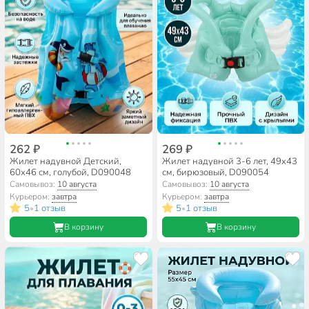
262 ₽
269 ₽
Жилет надувной Детский,
Жилет надувной 3-6 лет, 49х43
60х46 см, голубой, D090048
см, бирюзовый, D090054
Самовывоз:
10 августа
Самовывоз:
10 августа
Курьером:
завтра
Курьером:
завтра
5
1 отзыв
5
1 отзыв
•
•
В корзину
В корзину