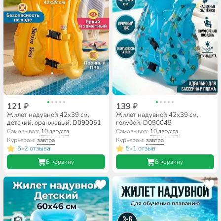
121 ₽
139 ₽
Жилет надувной 42х39 см,
Жилет надувной 42х39 см,
детский, оранжевый, D090051
голубой, D090049
Самовывоз:
10 августа
Самовывоз:
10 августа
Курьером:
завтра
Курьером:
завтра
5
2 отзыва
5
1 отзыв
•
•
В корзину
В корзину