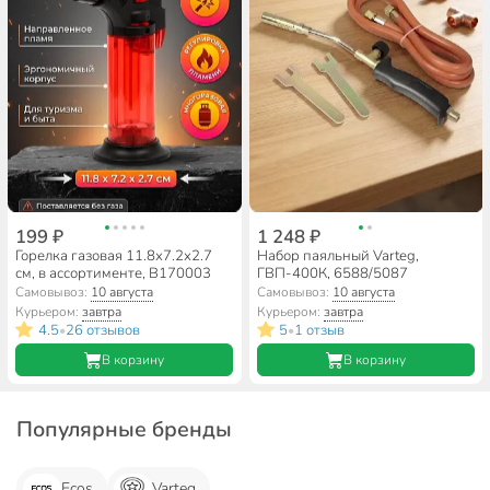
199 ₽
1 248 ₽
Горелка газовая 11.8х7.2х2.7
Набор паяльный Varteg,
см, в ассортименте, B170003
ГВП-400К, 6588/5087
Самовывоз:
10 августа
Самовывоз:
10 августа
Курьером:
завтра
Курьером:
завтра
4.5
26 отзывов
5
1 отзыв
•
•
В корзину
В корзину
Популярные бренды
Ecos
Varteg