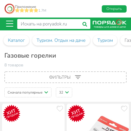
Приложение
Открыть
1.7M
Каталог
Туризм. Отдых на даче
Туризм
Га
Газовые горелки
8 товаров
ФИЛЬТРЫ
Сначала популярные
32
ХИТ
ХИТ
ПРОДАЖ
ПРОДАЖ