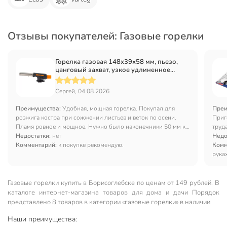
Отзывы покупателей: Газовые горелки
Горелка газовая 148х39х58 мм, пьезо,
цанговый захват, узкое удлиненное
сопло, Ecos, GTI-100, 005916
Сергей, 04.08.2026
Преимущества:
Удобная, мощная горелка. Покупал для
Преи
розжига костра при сожжении листьев и веток по осени.
Приг
Пламя ровное и мощное. Нужно было наконечники 50 мм кв.
труд
на медный кабель напаять - обжимки небыло - справилась
Недостатки:
нет
Недо
на "раз".
Комментарий:
к покупке рекомендую.
Комм
рука
Газовые горелки купить в Борисоглебске по ценам от 149 рублей. В
каталоге интернет-магазина товаров для дома и дачи Порядок
представлено 8 товаров в категории «газовые горелки» в наличии
Наши преимущества: