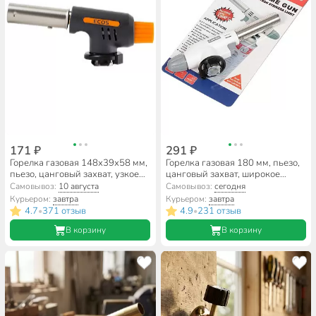
171 ₽
291 ₽
Горелка газовая 148х39х58 мм,
Горелка газовая 180 мм, пьезо,
пьезо, цанговый захват, узкое
цанговый захват, широкое
удлиненное сопло, Ecos, GTI-
сопло, Y6-1851
Самовывоз:
10 августа
Самовывоз:
сегодня
100, 005916
Курьером:
завтра
Курьером:
завтра
4.7
371 отзыв
4.9
231 отзыв
•
•
В корзину
В корзину