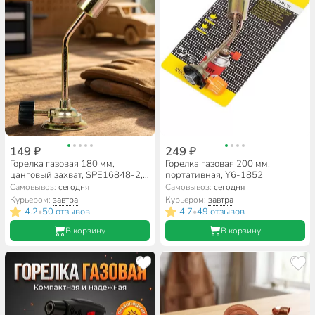
149 ₽
249 ₽
Горелка газовая 180 мм,
Горелка газовая 200 мм,
цанговый захват, SPE16848-2,
портативная, Y6-1852
Y8-2726
Самовывоз:
сегодня
Самовывоз:
сегодня
Курьером:
завтра
Курьером:
завтра
4.2
50 отзывов
4.7
49 отзывов
•
•
В корзину
В корзину