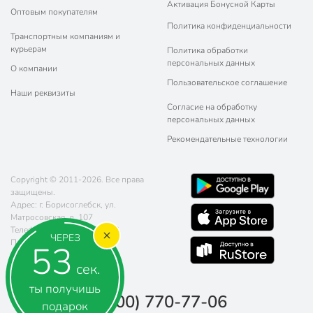
Активация Бонусной Карты
Оптовым покупателям
Политика конфиденциальности
Транспортным компаниям и
курьерам
Политика обработки
персональных данных
О компании
Пользовательское соглашение
Наши реквизиты
Согласие на обработку
персональных данных
Рекомендательные технологии
Copyright © 2011-2026. Все права
защищены.
Адрес: г. Борисоглебск, ул.
Матросовская, д. 107
Телефон:
8 (800) 770-77-06
ЧЕРЕЗ
Почта:
sales@poryadok.ru
52
сек.
ты получишь
8 (800) 770-77-06
подарок