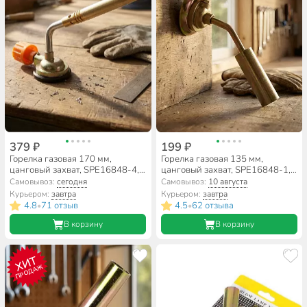
379 ₽
199 ₽
Горелка газовая 170 мм,
Горелка газовая 135 мм,
цанговый захват, SPE16848-4,
цанговый захват, SPE16848-1,
Y8-2728
Y8-2725
Самовывоз:
сегодня
Самовывоз:
10 августа
Курьером:
завтра
Курьером:
завтра
4.8
71 отзыв
4.5
62 отзыва
•
•
В корзину
В корзину
ХИТ
ПРОДАЖ