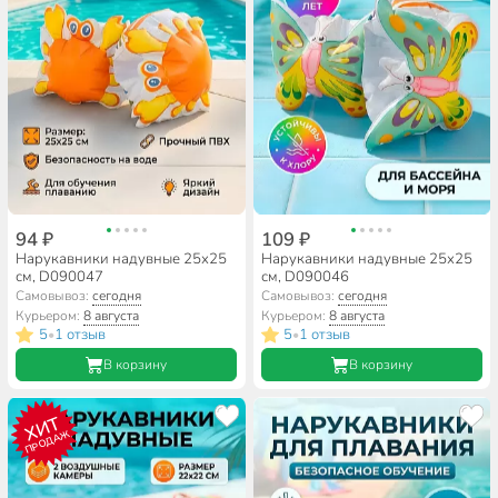
94 ₽
109 ₽
Нарукавники надувные 25х25
Нарукавники надувные 25х25
см, D090047
см, D090046
Самовывоз:
сегодня
Самовывоз:
сегодня
Курьером:
8 августа
Курьером:
8 августа
5
1 отзыв
5
1 отзыв
•
•
В корзину
В корзину
ХИТ
ПРОДАЖ