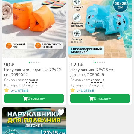
90 ₽
129 ₽
Нарукавники надувные 22х22
Нарукавники 25х25 см,
см, D090042
детские, D090045
Самовывоз:
сегодня
Самовывоз:
сегодня
Курьером:
8 августа
Курьером:
8 августа
5
1 отзыв
5
1 отзыв
•
•
В корзину
В корзину