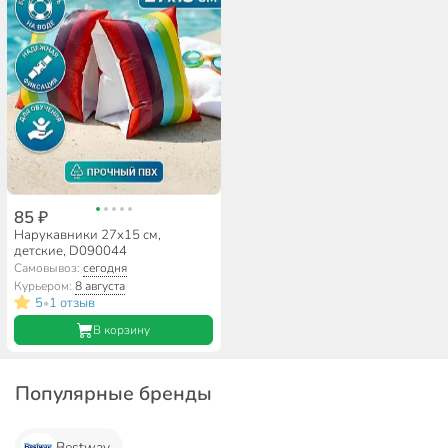
85 ₽
Нарукавники 27х15 см,
детские, D090044
Самовывоз:
сегодня
Курьером:
8 августа
5
1 отзыв
•
В корзину
Популярные бренды
Bestway