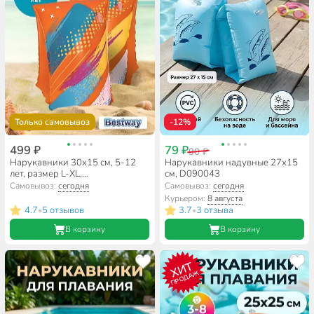
Только самовывоз
-12%
499 ₽
79 ₽
90 ₽
Нарукавники 30х15 см, 5-12
Нарукавники надувные 27х15
лет, размер L-XL,
см, D090043
двухкамерные, Bestway, 32274
Самовывоз:
сегодня
Самовывоз:
сегодня
Курьером:
8 августа
4.7
5 отзывов
3.7
3 отзыва
•
•
В корзину
В корзину
ХИТ
ПРОДАЖ