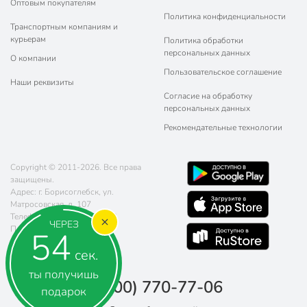
Оптовым покупателям
Политика конфиденциальности
Транспортным компаниям и
курьерам
Политика обработки
персональных данных
О компании
Пользовательское соглашение
Наши реквизиты
Согласие на обработку
персональных данных
Рекомендательные технологии
Copyright © 2011-2026. Все права
защищены.
Адрес: г. Борисоглебск, ул.
Матросовская, д. 107
Телефон:
8 (800) 770-77-06
ЧЕРЕЗ
Почта:
sales@poryadok.ru
53
сек.
ты получишь
8 (800) 770-77-06
подарок