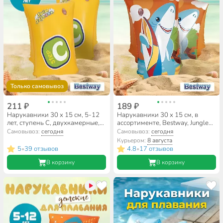
Только самовывоз
211 ₽
189 ₽
Нарукавники 30 х 15 см, 5-12
Нарукавники 30 х 15 см, в
лет, ступень С, двухкамерные,
ассортименте, Bestway, Jungle
Bestway, Safer, 32110
Trek, Морские обитатели, 32102
Самовывоз:
сегодня
Самовывоз:
сегодня
Курьером:
8 августа
5
39 отзывов
4.8
17 отзывов
•
•
В корзину
В корзину