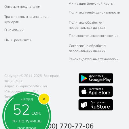
Активация Бонусной Карты
Оптовым покупателям
Политика конфиденциальности
Транспортным компаниям и
курьерам
Политика обработки
персональных данных
О компании
Пользовательское соглашение
Наши реквизиты
Согласие на обработку
персональных данных
Рекомендательные технологии
Copyright © 2011-2026. Все права
защищены.
Адрес: г. Борисоглебск, ул.
Матросовская, д. 107
Телефон:
8 (800) 770-77-06
ЧЕРЕЗ
Почта:
sales@poryadok.ru
52
сек.
ты получишь
8 (800) 770-77-06
подарок