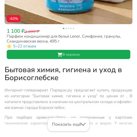
-63%
1 100 ₽
2 990 ₽
Парфюм кондиционер для белья Lenor, Симфония, гранулы,
Скандинавская весна, 495 г
5
22 отзыва
•
В корзину
Бытовая химия, гигиена и уход в
Борисоглебске
Интернет-гипермаркет Порядок.ру предлагает купить продукцию
из категории “Бытовая химия, гигиена и уход“ по ценам от . В
каталоге представлено в наличии на центральном складе и офлайн-
магазинах города Борисоглебск.
При подборе ориентируйтесь на заполненные у карточек
технические характеристики, описания, фото и видео. У многих
Показать ещё
товаров доступны также рейтинг и отзывы пользователей.