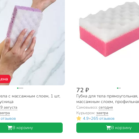
цена
72 ₽
тела с массажным слоем, 1 шт,
Губка для тела прямоугольная,
усница
массажным слоем, профильная
ассортименте, Умничка, МТ, 
:
9 августа
Самовывоз:
сегодня
автра
Курьером:
завтра
•
 отзывов
4.9
265 отзывов
В корзину
В корзину