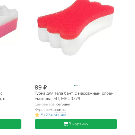
89 ₽
 с
Губка для тела бант, с массажным слоем,
, в
Умничка, МТ, MPU0779
MPU0670
Самовывоз:
сегодня
Курьером:
завтра
•
5
224 отзыва
В корзину