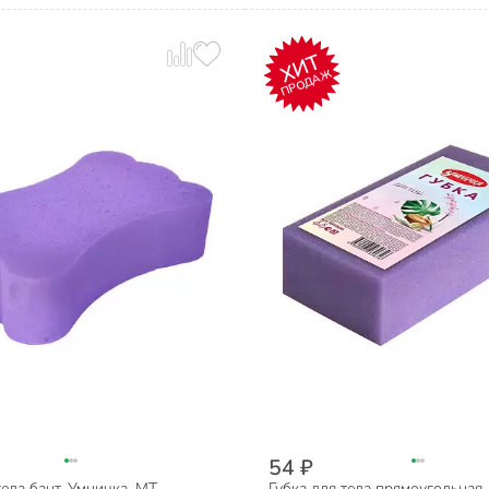
ХИТ
ПРОДАЖ
54 ₽
тела бант, Умничка, МТ,
Губка для тела прямоугольная,