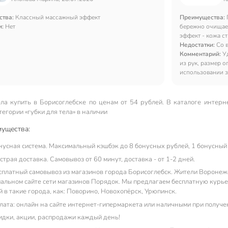
ства:
Классный массажный эффект
Преимущества:
и:
Нет
бережно очищает
эффект - кожа ст
Недостатки:
Со 
Комментарий:
У
из рук, размер о
использовании з
удалять орогове
ела купить в Борисоглебске по ценам от 54 рублей. В каталоге интер
тегории «губки для тела» в наличии
ущества:
нусная система. Максимальный кэшбэк до 8 бонусных рублей, 1 бонусный 
трая доставка. Самовывоз от 60 минут, доставка - от 1-2 дней.
сплатный самовывоз из магазинов города Борисоглебск. Жители Воронежск
альном сайте сети магазинов Порядок. Мы предлагаем бесплатную курьерс
 в такие города, как: Поворино, Новохопёрск, Урюпинск.
лата: онлайн на сайте интернет-гипермаркета или наличными при получе
идки, акции, распродажи каждый день!