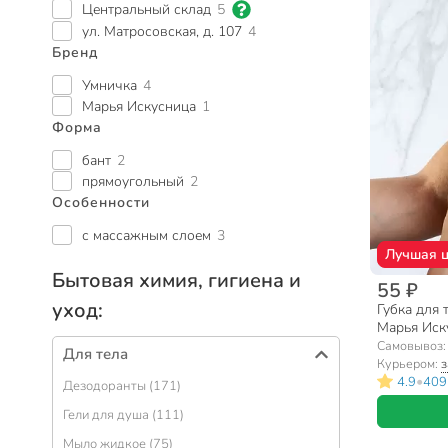
Центральный склад
5
ул. Матросовская, д. 107
4
Бренд
Умничка
4
Марья Искусница
1
Форма
бант
2
прямоугольный
2
Особенности
с массажным слоем
3
Лучшая 
Бытовая химия, гигиена и
55 ₽
уход:
Губка для 
Марья Иск
Самовывоз
Для тела
Курьером:
з
•
4.9
409
Дезодоранты (171)
Гели для душа (111)
Мыло жидкое (75)