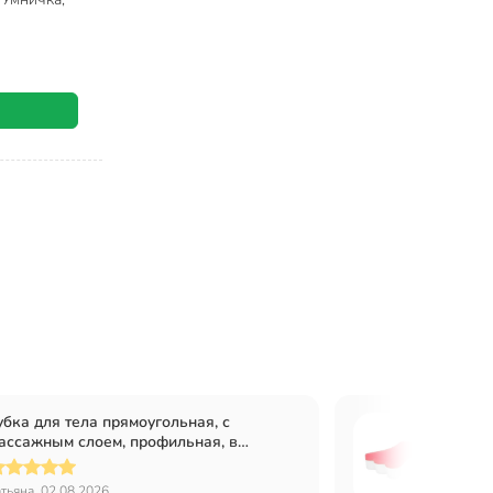
убка для тела прямоугольная, с
Губка 
ассажным слоем, профильная, в
Умнич
ссортименте, Умничка, МТ, MPU0670
атьяна, 02.08.2026
Марина