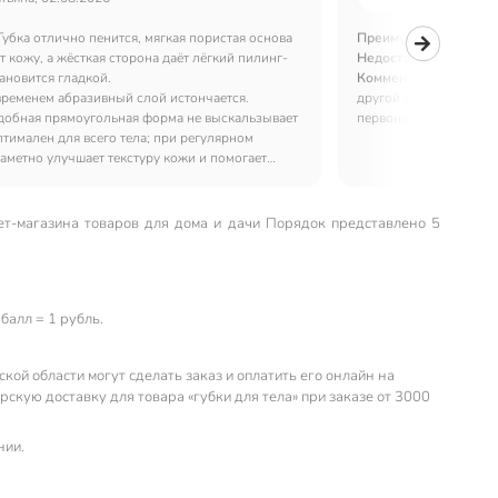
Губка отлично пенится, мягкая пористая основа
Преимущества:
Отлич
 кожу, а жёсткая сторона даёт лёгкий пилинг-
Недостатки:
Нет
ановится гладкой.
Комментарий:
Отлична
временем абразивный слой истончается.
другой более жёсткая,
добная прямоугольная форма не выскальзывает
первоначальный вид
птимален для всего тела; при регулярном
аметно улучшает текстуру кожи и помогает
вшие частицы
нет-магазина товаров для дома и дачи Порядок представлено 5
балл = 1 рубль.
ой области могут сделать заказ и оплатить его онлайн на
кую доставку для товара «губки для тела» при заказе от 3000
нии.