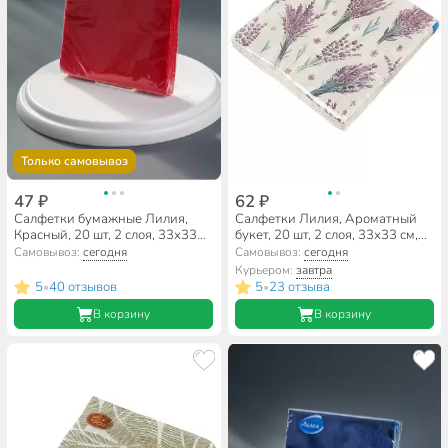
Только самовывоз
47 ₽
62 ₽
Салфетки бумажные Лилия,
Салфетки Лилия, Ароматный
Красный, 20 шт, 2 слоя, 33х33
букет, 20 шт, 2 слоя, 33х33 см,
см, 0735
4122
Самовывоз:
сегодня
Самовывоз:
сегодня
Курьером:
завтра
5
40 отзывов
5
23 отзыва
•
•
В корзину
В корзину