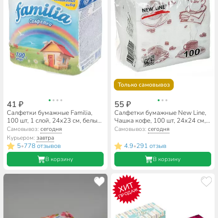
Только самовывоз
41 ₽
55 ₽
Салфетки бумажные Familia,
Салфетки бумажные New Line,
100 шт, 1 слой, 24х23 см, белые,
Чашка кофе, 100 шт, 24х24 см, в
5039302
ассортименте
Самовывоз:
сегодня
Самовывоз:
сегодня
Курьером:
завтра
5
778 отзывов
4.9
291 отзыв
•
•
В корзину
В корзину
ХИТ
ПРОДАЖ