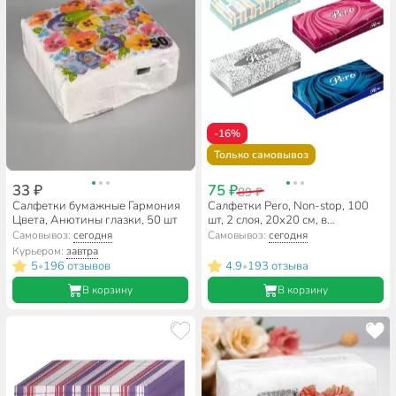
-16%
Только самовывоз
33 ₽
75 ₽
89 ₽
Салфетки бумажные Гармония
Салфетки Pero, Non-stop, 100
Цвета, Анютины глазки, 50 шт
шт, 2 слоя, 20х20 см, в
ассортименте, 445
Самовывоз:
сегодня
Самовывоз:
сегодня
Курьером:
завтра
5
196 отзывов
4.9
193 отзыва
•
•
В корзину
В корзину