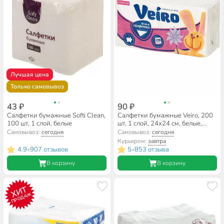
Лучшая цена
Только самовывоз
43 ₽
90 ₽
Салфетки бумажные Softi Clean,
Салфетки бумажные Veiro, 200
100 шт, 1 слой, белые
шт, 1 слой, 24х24 см, белые,
24б1/200
Самовывоз:
сегодня
Самовывоз:
сегодня
Курьером:
завтра
4.9
907 отзывов
5
853 отзыва
•
•
В корзину
В корзину
ХИТ
ПРОДАЖ