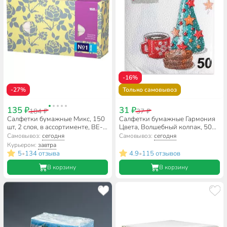
-16%
-27%
Только самовывоз
135 ₽
31 ₽
184 ₽
37 ₽
Салфетки бумажные Микс, 150
Салфетки бумажные Гармония
шт, 2 слоя, в ассортименте, BE-
Цвета, Волшебный колпак, 50
042-U150-028
шт, 24х24 см
Самовывоз:
сегодня
Самовывоз:
сегодня
Курьером:
завтра
5
134 отзыва
4.9
115 отзывов
•
•
В корзину
В корзину