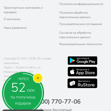
Политика конфиденциальности
Транспортным компаниям и
курьерам
Политика обработки
персональных данных
О компании
Пользовательское соглашение
Наши реквизиты
Согласие на обработку
персональных данных
Рекомендательные технологии
Copyright © 2011-2026. Все права
защищены.
Адрес: г. Борисоглебск, ул.
Матросовская, д. 107
Телефон:
8 (800) 770-77-06
ЧЕРЕЗ
Почта:
sales@poryadok.ru
51
сек.
ты получишь
8 (800) 770-77-06
подарок
Звонок бесплатный