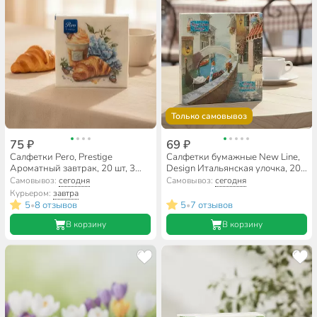
Только самовывоз
75 ₽
69 ₽
Салфетки Pero, Prestige
Салфетки бумажные New Line,
Ароматный завтрак, 20 шт, 3
Design Итальянская улочка, 20
слоя, 33х33 см, 5266
шт, 3 слоя, 33х33 см
Самовывоз:
сегодня
Самовывоз:
сегодня
Курьером:
завтра
5
8 отзывов
5
7 отзывов
•
•
В корзину
В корзину