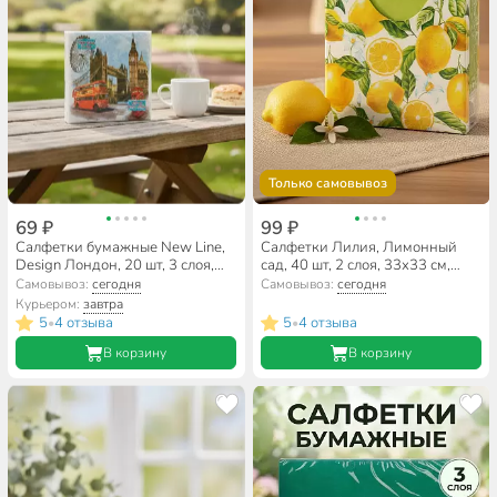
Только самовывоз
69 ₽
99 ₽
Салфетки бумажные New Line,
Салфетки Лилия, Лимонный
Design Лондон, 20 шт, 3 слоя,
сад, 40 шт, 2 слоя, 33х33 см,
33х33 см
2678
Самовывоз:
сегодня
Самовывоз:
сегодня
Курьером:
завтра
5
4 отзыва
5
4 отзыва
•
•
В корзину
В корзину