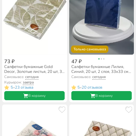
Только самовывоз
73 ₽
47 ₽
Салфетки бумажные Gold
Салфетки бумажные Лилия,
Decor, Золотые листья, 20 шт, 3
Синий, 20 шт, 2 слоя, 33х33 см,
слоя, 33х33 см
0827
Самовывоз:
сегодня
Самовывоз:
сегодня
Курьером:
завтра
5
23 отзыва
5
20 отзывов
•
•
В корзину
В корзину