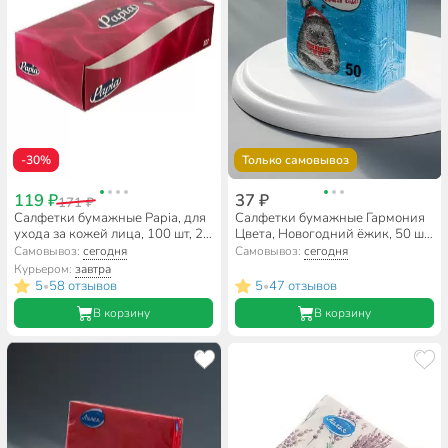
-30%
Только самовывоз
119 ₽
37 ₽
171 ₽
Салфетки бумажные Papia, для
Салфетки бумажные Гармония
ухода за кожей лица, 100 шт, 2
Цвета, Новогодний ёжик, 50 шт,
слоя, 21х21 см, 5055478
1 слой, 24х24 см
Самовывоз:
сегодня
Самовывоз:
сегодня
Курьером:
завтра
5
58 отзывов
5
47 отзывов
•
•
В корзину
В корзину