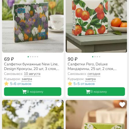
69 ₽
90 ₽
Салфетки бумажные New Line,
Салфетки Pero, Deluxe
Design Крокусы, 20 шт, 3 слоя,
Мандарины, 25 шт, 2 слоя,
33х33 см
33х33 см, 2630
Самовывоз:
10 августа
Самовывоз:
сегодня
Курьером:
завтра
Курьером:
завтра
5
6 отзывов
5
5 отзывов
•
•
В корзину
В корзину