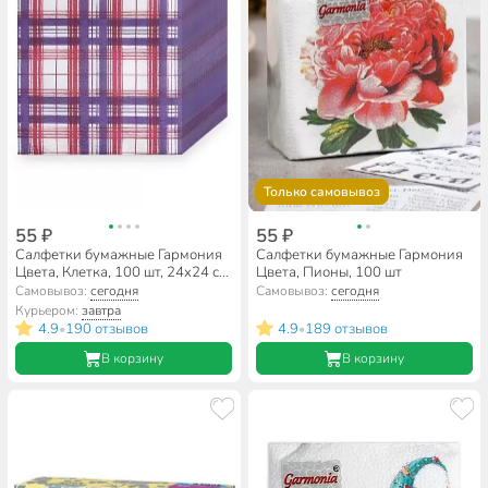
Только самовывоз
55 ₽
55 ₽
Салфетки бумажные Гармония
Салфетки бумажные Гармония
Цвета, Клетка, 100 шт, 24х24 см,
Цвета, Пионы, 100 шт
в ассортименте
Самовывоз:
сегодня
Самовывоз:
сегодня
Курьером:
завтра
4.9
190 отзывов
4.9
189 отзывов
•
•
В корзину
В корзину