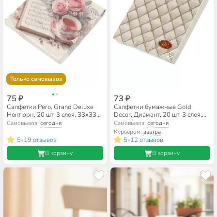
Только самовывоз
75 ₽
73 ₽
Салфетки Pero, Grand Deluxe
Салфетки бумажные Gold
Ноктюрн, 20 шт, 3 слоя, 33х33
Decor, Диамант, 20 шт, 3 слоя,
см, 3941
33х33 см
Самовывоз:
сегодня
Самовывоз:
сегодня
Курьером:
завтра
5
19 отзывов
5
12 отзывов
•
•
В корзину
В корзину