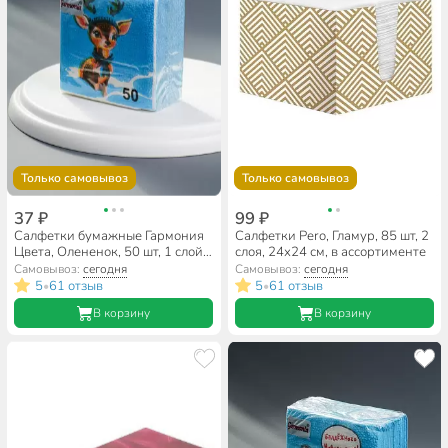
Только самовывоз
Только самовывоз
37 ₽
99 ₽
Салфетки бумажные Гармония
Салфетки Pero, Гламур, 85 шт, 2
Цвета, Олененок, 50 шт, 1 слой,
слоя, 24х24 см, в ассортименте
24х24 см
Самовывоз:
сегодня
Самовывоз:
сегодня
5
61 отзыв
5
61 отзыв
•
•
В корзину
В корзину