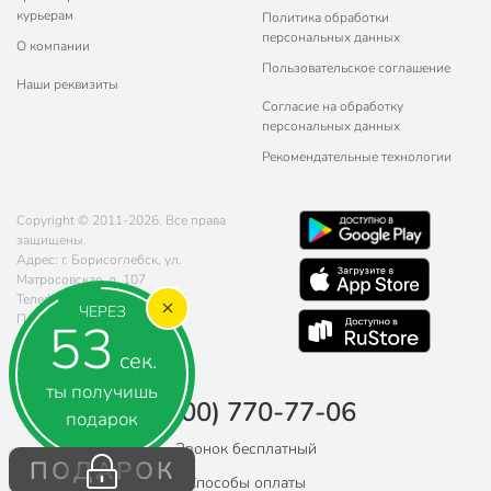
курьерам
Политика обработки
персональных данных
О компании
Пользовательское соглашение
Наши реквизиты
Согласие на обработку
персональных данных
Рекомендательные технологии
Copyright © 2011-2026. Все права
защищены.
Адрес: г. Борисоглебск, ул.
Матросовская, д. 107
Телефон:
8 (800) 770-77-06
ЧЕРЕЗ
Почта:
sales@poryadok.ru
53
сек.
ты получишь
8 (800) 770-77-06
подарок
Звонок бесплатный
ПОДАРОК
Способы оплаты