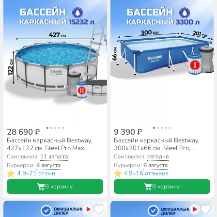
28 690 ₽
9 390 ₽
Бассейн каркасный Bestway,
Бассейн каркасный Bestway,
427х122 см, Steel Pro Max,
300х201х66 см, Steel Pro,
5612X, фильтр-насос, лестница,
56411, фильтр-насос, 3300 л
Самовывоз:
11 августа
Самовывоз:
сегодня
тент, 15232 л
Курьером:
9 августа
Курьером:
9 августа
4.9
21 отзыв
4.9
16 отзывов
•
•
В корзину
В корзину