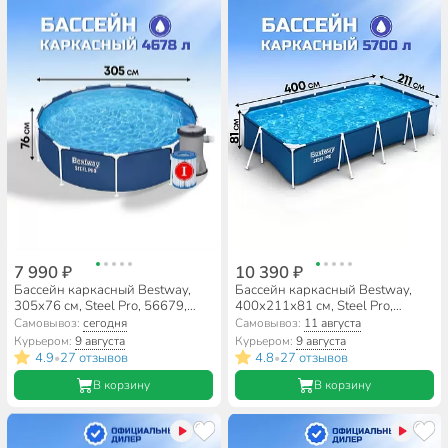
7 990 ₽
10 390 ₽
Бассейн каркасный Bestway,
Бассейн каркасный Bestway,
305х76 см, Steel Pro, 56679,
400х211х81 см, Steel Pro,
фильтр-насос, 4678 л
56405, 5700 л
Самовывоз:
сегодня
Самовывоз:
11 августа
Курьером:
9 августа
Курьером:
9 августа
4.9
27 отзывов
4.8
27 отзывов
•
•
В корзину
В корзину