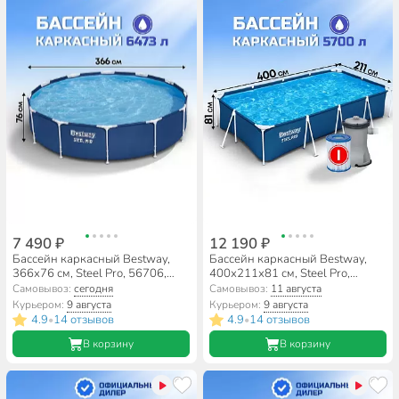
7 490 ₽
12 190 ₽
Бассейн каркасный Bestway,
Бассейн каркасный Bestway,
366х76 см, Steel Pro, 56706,
400х211х81 см, Steel Pro,
6473 л
56424, фильтр-насос, 5700 л
Самовывоз:
сегодня
Самовывоз:
11 августа
Курьером:
9 августа
Курьером:
9 августа
4.9
14 отзывов
4.9
14 отзывов
•
•
В корзину
В корзину