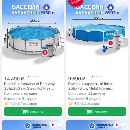
ПРОДАЖ
14 490 ₽
9 690 ₽
Бассейн каркасный Bestway,
Бассейн каркасный Intex,
366х100 см, Steel Pro Max,
366х76 см, Metal Frame,
56418BW, фильтр-насос,
28212NP, фильтр-насос, 6503
Самовывоз:
сегодня
Самовывоз:
11 августа
лестница, 9150 л, картридж
л, сливной клапан
Курьером:
9 августа
Курьером:
9 августа
4.9
37 отзывов
4.9
32 отзыва
•
•
В корзину
В корзину