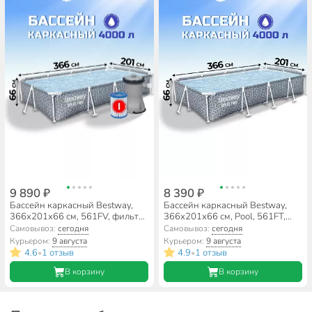
9 890 ₽
8 390 ₽
Бассейн каркасный Bestway,
Бассейн каркасный Bestway,
366х201х66 см, 561FV, фильтр-
366х201х66 см, Pool, 561FT,
насос, 4000 л
4000 л
Самовывоз:
сегодня
Самовывоз:
сегодня
Курьером:
9 августа
Курьером:
9 августа
4.6
1 отзыв
4.9
1 отзыв
•
•
В корзину
В корзину