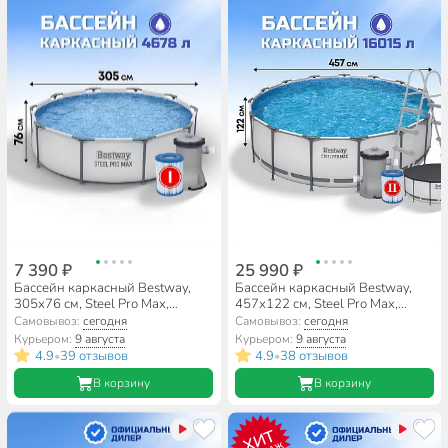
7 390 ₽
25 990 ₽
Бассейн каркасный Bestway,
Бассейн каркасный Bestway,
305х76 см, Steel Pro Max,
457х122 см, Steel Pro Max,
56408, фильтр-насос, 4678 л
56438, фильтр-насос, лестница,
Самовывоз:
сегодня
Самовывоз:
сегодня
тент, 16015 л
Курьером:
9 августа
Курьером:
9 августа
4.9
39 отзывов
4.9
38 отзывов
•
•
В корзину
В корзину
ХИТ