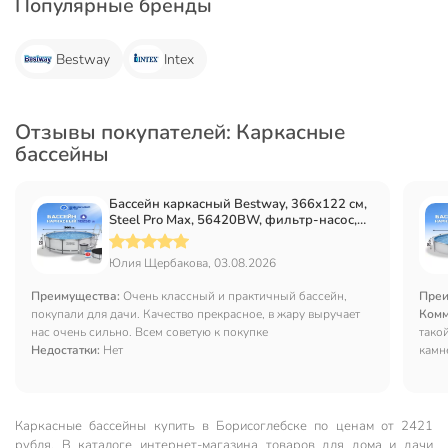
Популярные бренды
Bestway
Intex
Отзывы покупателей: Каркасные
бассейны
Бассейн каркасный Bestway, 366х122 см,
Steel Pro Max, 56420BW, фильтр-насос,
лестница, тент, 10250 л, ремкомплект
Юлия Щербакова, 03.08.2026
Преимущества:
Очень классный и практичный бассейн,
Преи
покупали для дачи. Качество прекрасное, в жару выручает
Комм
нас очень сильно. Всем советую к покупке
тако
Недостатки:
Нет
камн
на П
Каркасные бассейны купить в Борисоглебске по ценам от 2421
рубля. В каталоге интернет-магазина товаров для дома и дачи