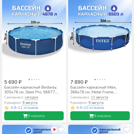
5 690 ₽
7 890 ₽
Бассейн каркасный Bestway,
Бассейн каркасный Intex,
305х76 см, Steel Pro, 56677,
366х76 см, Metal Frame,
4678 л
28210NP, 6503 л
Самовывоз:
сегодня
Самовывоз:
11 августа
Курьером:
9 августа
Курьером:
9 августа
4.9
11 отзывов
4.9
10 отзывов
•
•
В корзину
В корзину