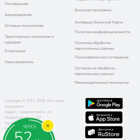
Поставщикам
Бонусная программа
Арендодателям
Активация Бонусной Карты
Оптовым покупателям
Политика конфиденциальности
Транспортным компаниям и
курьерам
Политика обработки
персональных данных
О компании
Пользовательское соглашение
Наши реквизиты
Согласие на обработку
персональных данных
Рекомендательные технологии
Copyright © 2011-2026. Все права
защищены.
Адрес: г. Борисоглебск, ул.
Матросовская, д. 107
Телефон:
8 (800) 770-77-06
ЧЕРЕЗ
Почта:
sales@poryadok.ru
51