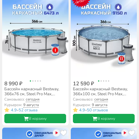
ПРОДАЖ
8 990 ₽
12 590 ₽
Бассейн каркасный Bestway,
Бассейн каркасный Bestway,
366х76 см, Steel Pro Max,
366х100 см, Steel Pro Max,
56416BW, фильтр-насос, 6473
56260, фильтр-насос, 9150 л,
Самовывоз:
сегодня
Самовывоз:
сегодня
л
ремкомплект
Курьером:
9 августа
Курьером:
9 августа
4.9
52 отзыва
4.9
50 отзывов
•
•
В корзину
В корзину