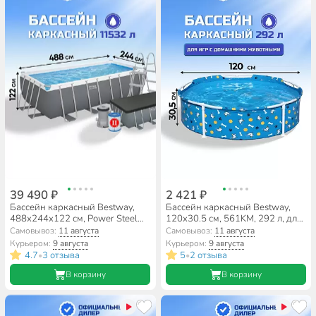
39 490 ₽
2 421 ₽
Бассейн каркасный Bestway,
Бассейн каркасный Bestway,
488х244х122 см, Power Steel
120х30.5 см, 561KM, 292 л, для
Rectangular, 56670BW, фильтр-
игр с домашними животными
Самовывоз:
11 августа
Самовывоз:
11 августа
насос, лестница, тент, 11532 л
Курьером:
9 августа
Курьером:
9 августа
4.7
3 отзыва
5
2 отзыва
•
•
В корзину
В корзину