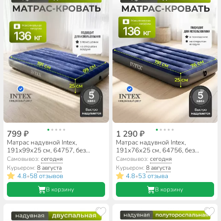
799 ₽
1 290 ₽
Матрас надувной Intex,
Матрас надувной Intex,
191х99х25 см, 64757, без
191х76х25 см, 64756, без
насоса, флокированный, 136 кг
насоса, флокированный, 136 кг
Самовывоз:
сегодня
Самовывоз:
сегодня
Курьером:
8 августа
Курьером:
8 августа
4.8
58 отзывов
4.8
53 отзыва
•
•
В корзину
В корзину