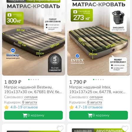
1 809 ₽
1 790 ₽
Матрас надувной Bestway,
Матрас надувной Intex,
191х137х30 см, 67681 BW, без
191х137х25 см, 64778, насос
насоса, флокированный, 300 кг
внешний, на батарейках,
Самовывоз:
сегодня
Самовывоз:
сегодня
флокированный, 273 кг
Курьером:
8 августа
Курьером:
8 августа
4.8
19 отзывов
4.7
18 отзывов
•
•
В корзину
В корзину