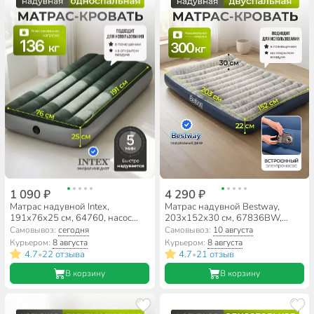
1 090 ₽
4 290 ₽
Матрас надувной Intex,
Матрас надувной Bestway,
191х76х25 см, 64760, насос
203х152х30 см, 67836BW,
встроенный, ножной, 136 кг
насос встроенный,
Самовывоз:
сегодня
Самовывоз:
10 августа
электрический,
Курьером:
8 августа
Курьером:
8 августа
флокированный, с сумкой, 300
4.7
22 отзыва
4.7
21 отзыв
•
•
кг
В корзину
В корзину