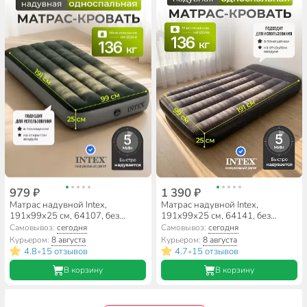
979 ₽
1 390 ₽
Матрас надувной Intex,
Матрас надувной Intex,
191х99х25 см, 64107, без
191х99х25 см, 64141, без
насоса, флокированный, 136 кг
насоса, флокированный, 136 кг
Самовывоз:
сегодня
Самовывоз:
сегодня
Курьером:
8 августа
Курьером:
8 августа
4.8
15 отзывов
4.7
15 отзывов
•
•
В корзину
В корзину