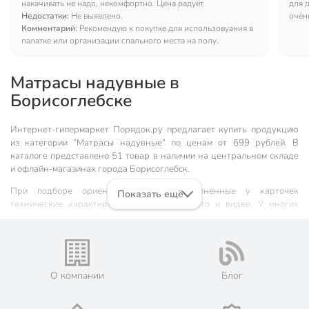
накачивать не надо, некомфортно. Цена радует.
для 
Недостатки:
Не выявлено.
очен
Комментарий:
Рекомендую к покупке для использовуания в
палатке или организации спального места на полу.
Матрасы надувные в
Борисоглебске
Интернет-гипермаркет Порядок.ру предлагает купить продукцию
из категории “Матрасы надувные“ по ценам от 699 рублей. В
каталоге представлено 51 товар в наличии на центральном складе
и офлайн-магазинах города Борисоглебск.
При подборе ориентируйтесь на заполненные у карточек
Показать ещё
технические характеристики, описания, фото и видео. У многих
товаров доступны также рейтинг и отзывы пользователей.
Наши преимущества:
🎁 Бонусная система. Максимальный кэшбэк до 429 бонусных
О компании
Блог
рублей, 1 бонусный балл = 1 рубль.
📦 Быстрая доставка. Самовывоз от 60 минут, доставка - от 1-
2 дней.