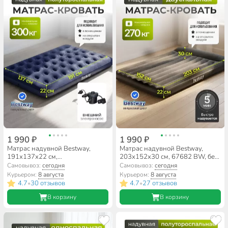
1 990 ₽
1 990 ₽
Матрас надувной Bestway,
Матрас надувной Bestway,
191х137х22 см,
203х152х30 см, 67682 BW, без
67287/004427BW, насос
насоса, флокированный, 270 кг
Самовывоз:
сегодня
Самовывоз:
сегодня
внешний, электрический,
Курьером:
8 августа
Курьером:
8 августа
флокированный, 300 кг
4.7
30 отзывов
4.7
27 отзывов
•
•
В корзину
В корзину