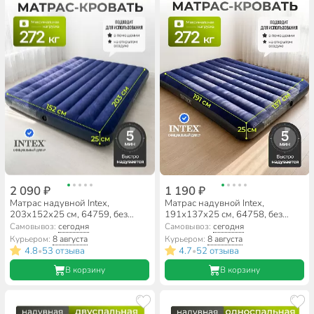
2 090 ₽
1 190 ₽
Матрас надувной Intex,
Матрас надувной Intex,
203х152х25 см, 64759, без
191х137х25 см, 64758, без
насоса, флокированный, 272 кг
насоса, флокированный, 272 кг
Самовывоз:
сегодня
Самовывоз:
сегодня
Курьером:
8 августа
Курьером:
8 августа
4.8
53 отзыва
4.7
52 отзыва
•
•
В корзину
В корзину