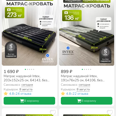
1 690 ₽
899 ₽
Матрас надувной Intex,
Матрас надувной Intex,
203х152х25 см, 64143, без
191х76х25 см, 64106, без
насоса, флокированный, 273 кг
насоса, флокированный, 136 кг
Самовывоз:
сегодня
Самовывоз:
сегодня
Курьером:
8 августа
Курьером:
8 августа
4.8
24 отзыва
4.8
22 отзыва
•
•
В корзину
В корзину