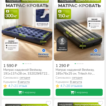
1 590 ₽
1 290 ₽
Матрас надувной Bestway,
Матрас надувной Bestway,
191х137х28 см, 332029/67225,
185х76х25 см, Tritech Air,
насос встроенный, ножной,
6713K, без насоса,
Самовывоз:
сегодня
Самовывоз:
сегодня
флокированный, 300 кг
флокированный, 150 кг
Курьером:
8 августа
Курьером:
8 августа
4.7
21 отзыв
4.7
20 отзывов
•
•
В корзину
В корзину