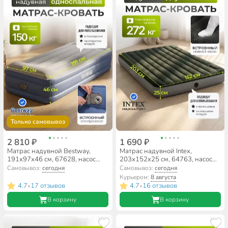
Только самовывоз
2 810 ₽
1 690 ₽
Матрас надувной Bestway,
Матрас надувной Intex,
191х97х46 см, 67628, насос
203х152х25 см, 64763, насос
встроенный, электрический,
встроенный, ножной,
Самовывоз:
сегодня
Самовывоз:
сегодня
флокированный, с сумкой, 150
флокированный, 272 кг
Курьером:
8 августа
кг
4.7
17 отзывов
4.7
16 отзывов
•
•
В корзину
В корзину