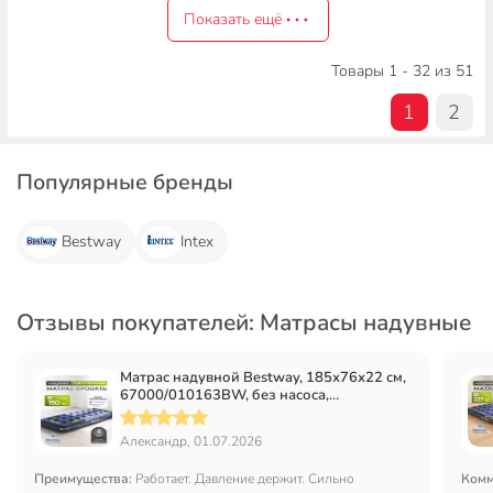
Показать ещё
Товары 1 - 32 из 51
1
2
Популярные бренды
Bestway
Intex
Отзывы покупателей: Матрасы надувные
Матрас надувной Bestway, 185х76х22 см,
67000/010163BW, без насоса,
флокированный, ортопедический, 150 кг
Александр, 01.07.2026
Преимущества:
Работает. Давление держит. Сильно
Комм