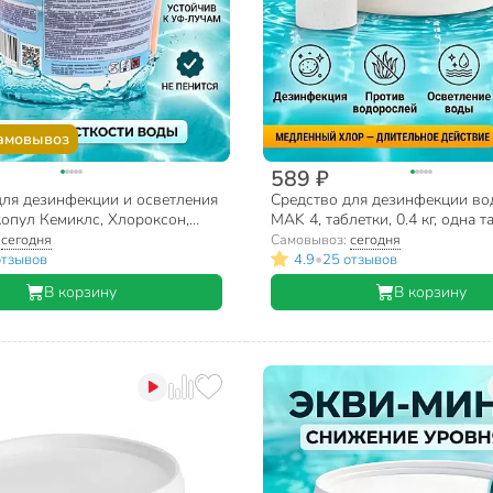
амовывоз
589 ₽
для дезинфекции и осветления
Средство для дезинфекции во
опул Кемиклс, Хлороксон,
MAK 4, таблетки, 0.4 кг, одна т
 кг
200 г
:
сегодня
Самовывоз:
сегодня
•
отзывов
4.9
25 отзывов
В корзину
В корзину