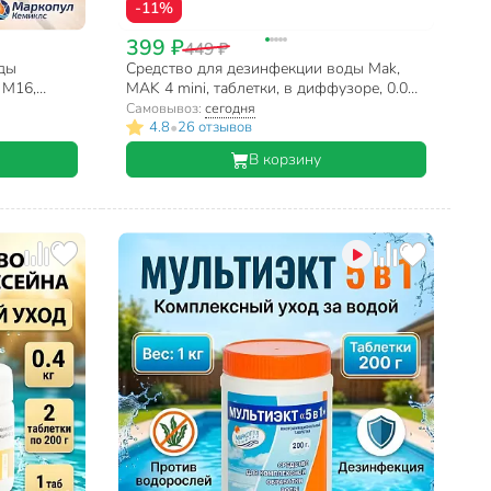
-11%
399 ₽
449 ₽
оды
Средство для дезинфекции воды Mak,
 М16,
MAK 4 mini, таблетки, в диффузоре, 0.04
, 1 кг,
кг, одна таблетка 20 г
Самовывоз:
сегодня
•
4.8
26 отзывов
В корзину