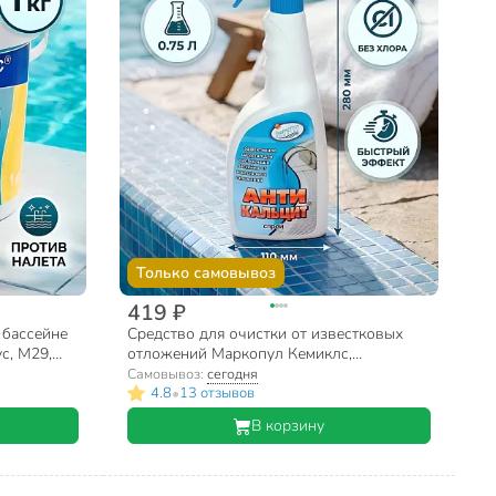
Только самовывоз
419 ₽
 бассейне
Средство для очистки от известковых
с, М29,
отложений Маркопул Кемиклс,
Антикальцит, М11, жидкое средство, 0.75
Самовывоз:
сегодня
л
•
4.8
13 отзывов
В корзину