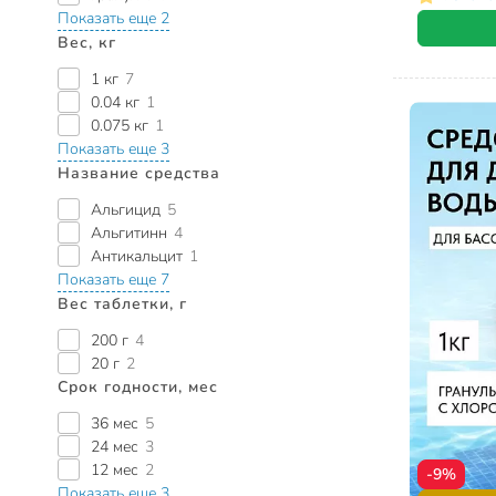
Показать еще 2
Вес, кг
1 кг
7
0.04 кг
1
0.075 кг
1
Показать еще 3
Название средства
Альгицид
5
Альгитинн
4
Антикальцит
1
Показать еще 7
Вес таблетки, г
200 г
4
20 г
2
Срок годности, мес
36 мес
5
24 мес
3
12 мес
2
-9%
Показать еще 3