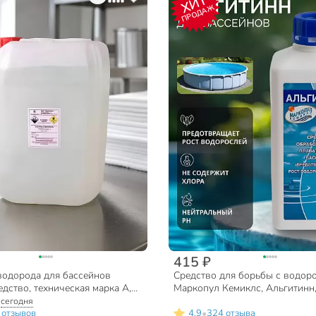
ХИТ
ПРОДАЖ
415 ₽
водорода для бассейнов
Средство для борьбы с водор
дство, техническая марка А,
Маркопул Кемиклс, Альгитинн,
жидкое средство, бутылка, 1 л
:
сегодня
•
 отзывов
4.9
324 отзыва