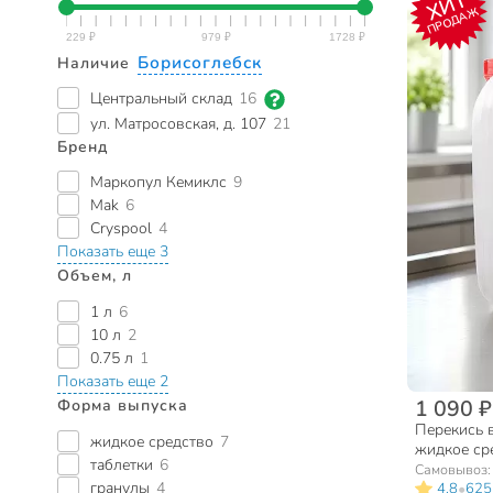
ХИТ
ПРОДАЖ
Борисоглебск
Наличие
Центральный склад
16
ул. Матросовская, д. 107
21
Бренд
Маркопул Кемиклс
9
Mak
6
Cryspool
4
Показать еще 3
Объем, л
1 л
6
10 л
2
0.75 л
1
Показать еще 2
1 090 ₽
Форма выпуска
Перекись 
жидкое средство
7
жидкое сре
таблетки
6
10 л
Самовывоз
гранулы
4
•
4.8
625