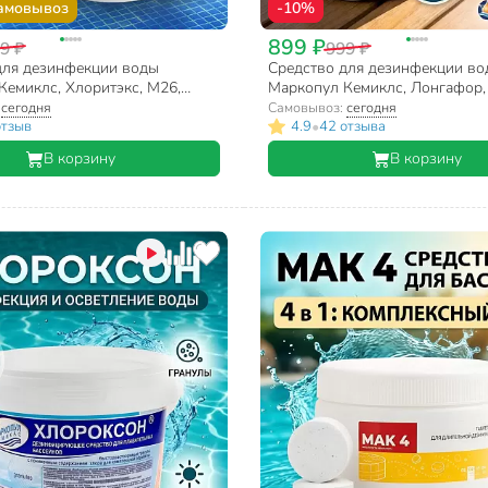
амовывоз
-10%
899 ₽
9 ₽
999 ₽
для дезинфекции воды
Средство для дезинфекции в
Кемиклс, Хлоритэкс, М26,
Маркопул Кемиклс, Лонгафор,
 кг
таблетки, медленнорастворимое
:
сегодня
Самовывоз:
сегодня
одна таблетка 200 г
•
отзыв
4.9
42 отзыва
В корзину
В корзину