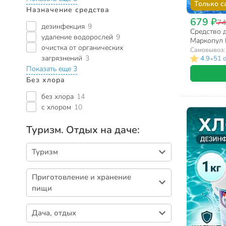
Только с
Назначение средства
679 ₽
74
дезинфекция
9
Средство 
удаление водорослей
9
Маркопул 
очистка от органических
гранулы, 1
Самовывоз
загрязнений
3
•
4.9
51 
Показать еще 3
Без хлора
без хлора
14
с хлором
10
Туризм. Отдых на даче:
Туризм
Репелленты (187)
Приготовление и хранение
Фонари (57)
пищи
Коврики туристические (32)
Походная посуда (36)
Палатки (18)
Дача, отдых
Шампуры (21)