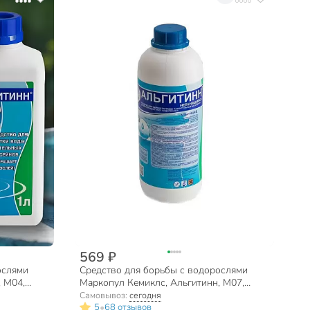
569 ₽
ослями
Средство для борьбы с водорослями
 М04,
Маркопул Кемиклс, Альгитинн, М07,
жидкое средство, непенящееся, 1 л
Самовывоз:
сегодня
•
5
68 отзывов