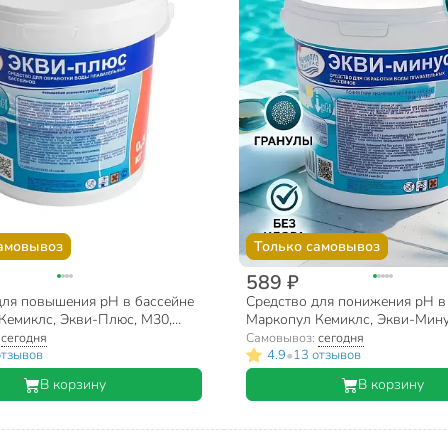
амовывоз
Только самовывоз
589 ₽
для повышения pH в бассейне
Средство для понижения pH в
Кемиклс, Экви-Плюс, М30,
Маркопул Кемиклс, Экви-Мину
едро, 0.5 кг
гранулы, ведро, 1 кг
:
сегодня
Самовывоз:
сегодня
•
отзывов
4.9
13 отзывов
В корзину
В корзину