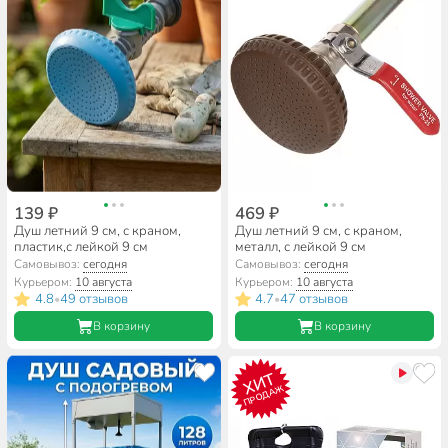
139 ₽
469 ₽
Душ летний 9 см, с краном,
Душ летний 9 см, с краном,
пластик,с лейкой 9 см
металл, с лейкой 9 см
Самовывоз:
сегодня
Самовывоз:
сегодня
Курьером:
10 августа
Курьером:
10 августа
4.8
49 отзывов
4.7
47 отзывов
•
•
В корзину
В корзину
ХИТ
ПРОДАЖ