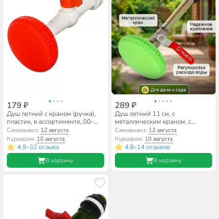
179 ₽
289 ₽
Душ летний с краном (ручка),
Душ летний 11 см, с
пластик, в ассортименте, 00-
металлическим краном, с
00000297
лейкой
Самовывоз:
12 августа
Самовывоз:
12 августа
Курьером:
10 августа
Курьером:
10 августа
4.9
32 отзыва
4.8
14 отзывов
•
•
В корзину
В корзину