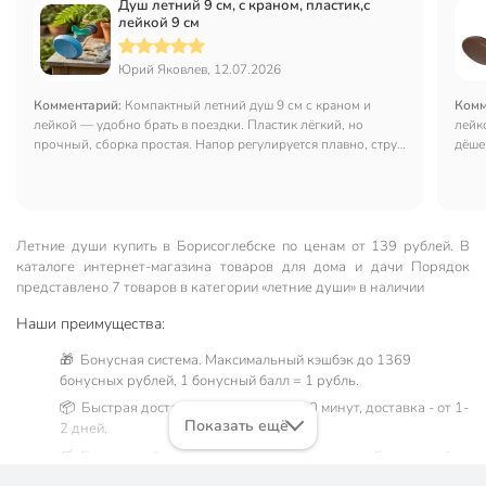
Душ летний 9 см, с краном, пластик,с
лейкой 9 см
Юрий Яковлев, 12.07.2026
Комментарий:
Компактный летний душ 9 см с краном и
Комм
лейкой — удобно брать в поездки. Пластик лёгкий, но
лейк
прочный, сборка простая. Напор регулируется плавно, струя
дёшев
мягкая. Для походов или дачи отличный вариант: места не
дета
занимает, работает без нареканий.
пере
раск
Летние души купить в Борисоглебске по ценам от 139 рублей. В
каталоге интернет-магазина товаров для дома и дачи Порядок
представлено 7 товаров в категории «летние души» в наличии
Наши преимущества:
🎁 Бонусная система. Максимальный кэшбэк до 1369
бонусных рублей, 1 бонусный балл = 1 рубль.
📦 Быстрая доставка. Самовывоз от 60 минут, доставка - от 1-
Показать ещё
2 дней.
🛒 Бесплатный самовывоз из магазинов города Борисоглебск.
Жители Воронежской области могут сделать заказ и оплатить