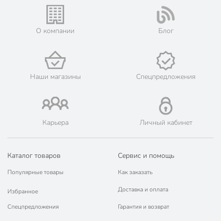
его онлайн на официальном сайте сети магазинов Порядок.
Мы предлагаем бесплатную курьерскую доставку для товара
«летние души» при заказе от 3000 рублей в такие города, как:
О компании
Блог
Поворино, Новохопёрск, Урюпинск.
💳 Оплата: онлайн на сайте интернет-гипермаркета или
наличными при получении.
🛍 Скидки, акции, распродажи каждый день!
Наши магазины
Спецпредложения
📜 Только оригинальная продукция. Интернет-гипермаркет
Порядок - официальный представитель ведущих мировых
марок.
Карьера
Личный кабинет
Каталог товаров
Сервис и помощь
Популярные товары
Как заказать
Доставка и оплата
Избранное
Спецпредложения
Гарантия и возврат