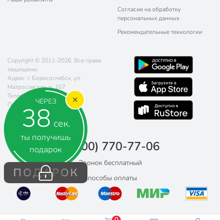
Согласие на обработку
персональных данных
Рекомендательные технологии
Copyright © 2011-2026. Все права
защищены.
Адрес: г. Борисоглебск, ул.
Матросовская, д. 107
Телефон:
8 (800) 770-77-06
ЧЕРЕЗ
Почта:
sales@poryadok.ru
37
сек.
ты получишь
8 (800) 770-77-06
подарок
Звонок бесплатный
ПОДАРОК
Способы оплаты
0