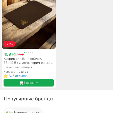
-23%
459 ₽
599 ₽
Коврик для бани войлок,
33х49.5 см, лого, коричневый,
Банные штучки, 41417
Самовывоз:
сегодня
Курьером:
завтра
5
5 отзывов
•
В корзину
Популярные бренды
Банные штучки