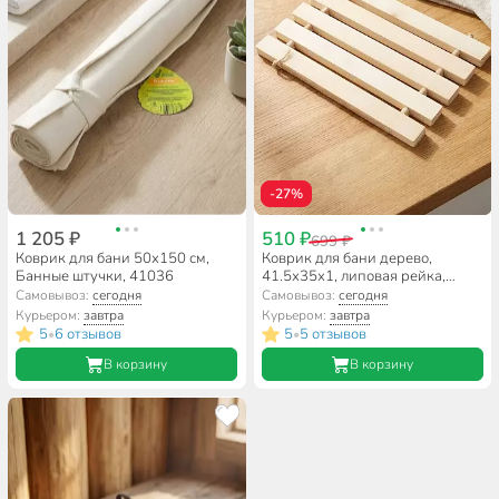
-27%
1 205 ₽
510 ₽
699 ₽
Коврик для бани 50х150 см,
Коврик для бани дерево,
Банные штучки, 41036
41.5х35х1, липовая рейка,
Банные штучки, 32134
Самовывоз:
сегодня
Самовывоз:
сегодня
Курьером:
завтра
Курьером:
завтра
5
6 отзывов
5
5 отзывов
•
•
В корзину
В корзину