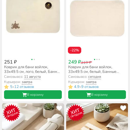
-22%
251 ₽
249 ₽
319 ₽
Коврик для бани войлок,
Коврик для бани войлок,
33х49.5 см, лого, белый, Банные
33х49.5 см, белый, Банные
штучки, 41416
штучки, 41002
Самовывоз:
11 августа
Самовывоз:
сегодня
Курьером:
завтра
Курьером:
завтра
5
12 отзывов
4.9
9 отзывов
•
•
В корзину
В корзину
ХИТ
ХИТ
ПРОДАЖ
ПРОДАЖ