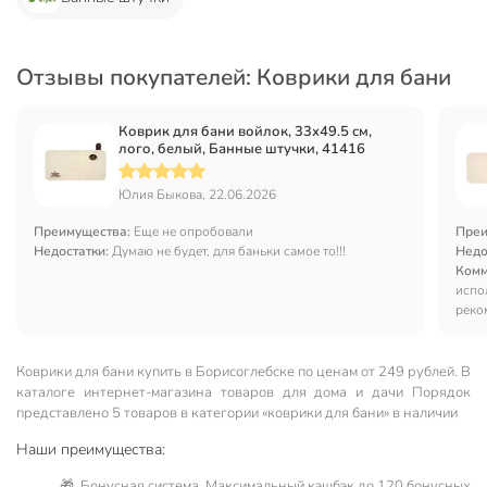
Отзывы покупателей: Коврики для бани
Коврик для бани войлок, 33х49.5 см,
лого, белый, Банные штучки, 41416
Юлия Быкова, 22.06.2026
Преимущества:
Еще не опробовали
Преи
Недостатки:
Думаю не будет, для баньки самое то!!!
Недо
Комм
испо
реко
Коврики для бани купить в Борисоглебске по ценам от 249 рублей. В
каталоге интернет-магазина товаров для дома и дачи Порядок
представлено 5 товаров в категории «коврики для бани» в наличии
Наши преимущества:
🎁 Бонусная система. Максимальный кэшбэк до 120 бонусных