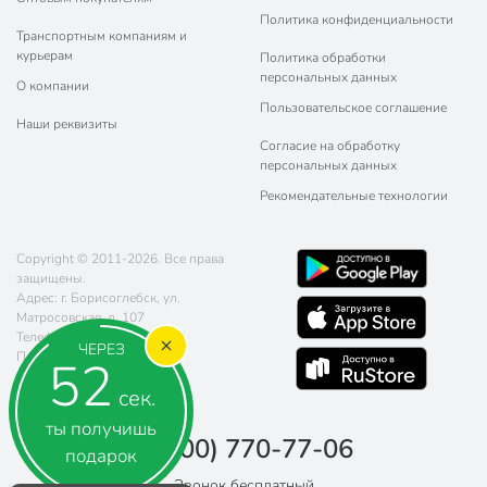
Политика конфиденциальности
Транспортным компаниям и
курьерам
Политика обработки
персональных данных
О компании
Пользовательское соглашение
Наши реквизиты
Согласие на обработку
персональных данных
Рекомендательные технологии
Copyright © 2011-2026. Все права
защищены.
Адрес: г. Борисоглебск, ул.
Матросовская, д. 107
Телефон:
8 (800) 770-77-06
ЧЕРЕЗ
Почта:
sales@poryadok.ru
52
сек.
ты получишь
8 (800) 770-77-06
подарок
Звонок бесплатный