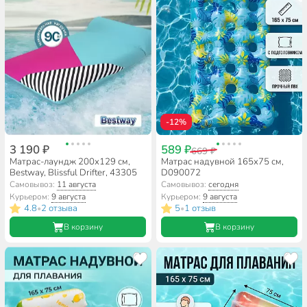
-12%
3 190 ₽
589 ₽
669 ₽
Матрас-лаундж 200х129 см,
Матрас надувной 165х75 см,
Bestway, Blissful Drifter, 43305
D090072
Самовывоз:
11 августа
Самовывоз:
сегодня
Курьером:
9 августа
Курьером:
9 августа
4.8
2 отзыва
5
1 отзыв
•
•
В корзину
В корзину