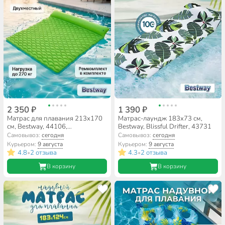
2 350 ₽
1 390 ₽
Матрас для плавания 213х170
Матрас-лаундж 183х73 см,
см, Bestway, 44106,
Bestway, Blissful Drifter, 43731
ремкомплект
Самовывоз:
сегодня
Самовывоз:
сегодня
Курьером:
9 августа
Курьером:
9 августа
4.8
2 отзыва
4.3
2 отзыва
•
•
В корзину
В корзину