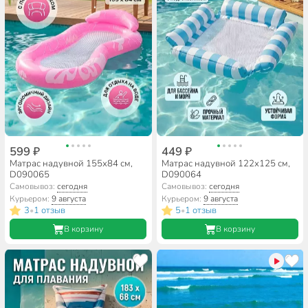
599 ₽
449 ₽
Матрас надувной 155х84 см,
Матрас надувной 122х125 см,
D090065
D090064
Самовывоз:
сегодня
Самовывоз:
сегодня
Курьером:
9 августа
Курьером:
9 августа
3
1 отзыв
5
1 отзыв
•
•
В корзину
В корзину