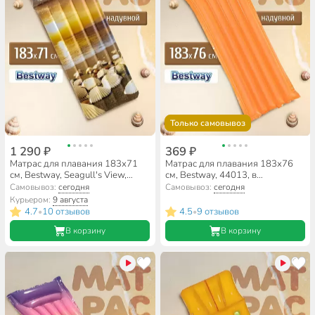
Только самовывоз
1 290 ₽
369 ₽
Матрас для плавания 183х71
Матрас для плавания 183х76
см, Bestway, Seagull's View,
см, Bestway, 44013, в
43416, в ассортименте
ассортименте
Самовывоз:
сегодня
Самовывоз:
сегодня
Курьером:
9 августа
4.7
10 отзывов
4.5
9 отзывов
•
•
В корзину
В корзину