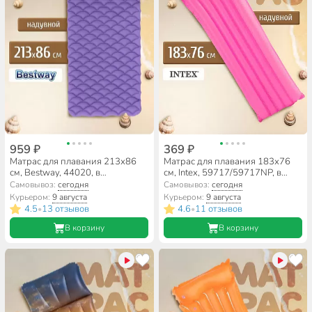
959 ₽
369 ₽
Матрас для плавания 213х86
Матрас для плавания 183х76
см, Bestway, 44020, в
см, Intex, 59717/59717NP, в
ассортименте
ассортименте
Самовывоз:
сегодня
Самовывоз:
сегодня
Курьером:
9 августа
Курьером:
9 августа
4.5
13 отзывов
4.6
11 отзывов
•
•
В корзину
В корзину