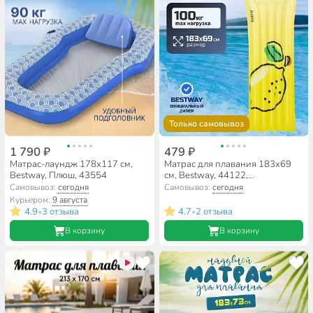
Только самовывоз
1 790 ₽
479 ₽
Матрас-лаундж 178х117 см,
Матрас для плавания 183х69
Bestway, Плюш, 43554
см, Bestway, 44122,
ремкомплект
Самовывоз:
сегодня
Самовывоз:
сегодня
Курьером:
9 августа
4.9
3 отзыва
4.7
2 отзыва
•
•
В корзину
В корзину