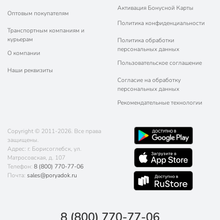
Активация Бонусной Карты
Оптовым покупателям
Политика конфиденциальности
Транспортным компаниям и
курьерам
Политика обработки
персональных данных
О компании
Пользовательское соглашение
Наши реквизиты
Согласие на обработку
персональных данных
Рекомендательные технологии
Copyright © 2011-2026. Все права
защищены.
Адрес: г. Борисоглебск, ул.
Матросовская, д. 107
Телефон:
8 (800) 770-77-06
Почта:
sales@poryadok.ru
8 (800) 770-77-06