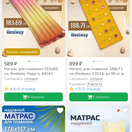
Только самовывоз
589 ₽
899 ₽
Матрас для плавания 183х69
Матрас для плавания 188х71
см, Bestway, Радуга, 44041
см, Bestway, 43014, до 90 кг, в
ассортименте
Самовывоз:
сегодня
Самовывоз:
сегодня
Курьером:
9 августа
4.6
8 отзывов
4.9
5 отзывов
•
•
В корзину
В корзину