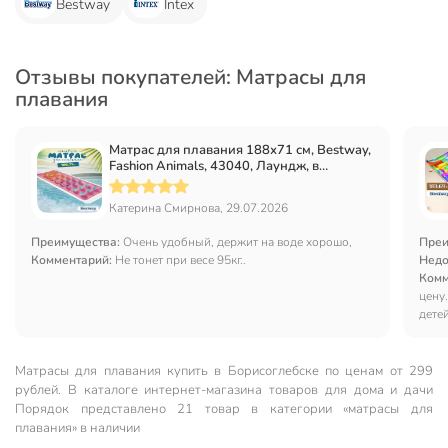
Bestway
Intex
Отзывы покупателей: Матрасы для
плавания
Матрас для плавания 188х71 см, Bestway,
Fashion Animals, 43040, Лаундж, в
ассортименте
Катерина Смирнова, 29.07.2026
Преимущества:
Очень удобный, держит на воде хорошо,
Преи
Комментарий:
Не тонет при весе 95кг..
Недо
Комм
цену
детей
Матрасы для плавания купить в Борисоглебске по ценам от 299
рублей. В каталоге интернет-магазина товаров для дома и дачи
Порядок представлено 21 товар в категории «матрасы для
плавания» в наличии