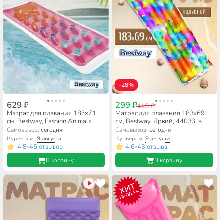
-28%
629 ₽
299 ₽
415 ₽
Матрас для плавания 188х71
Матрас для плавания 183х69
см, Bestway, Fashion Animals,
см, Bestway, Яркий, 44033, в
43040, Лаундж, в ассортименте
ассортименте
Самовывоз:
сегодня
Самовывоз:
сегодня
Курьером:
9 августа
Курьером:
9 августа
4.8
45 отзывов
4.6
43 отзыва
•
•
В корзину
В корзину
ХИТ
ПРОДАЖ