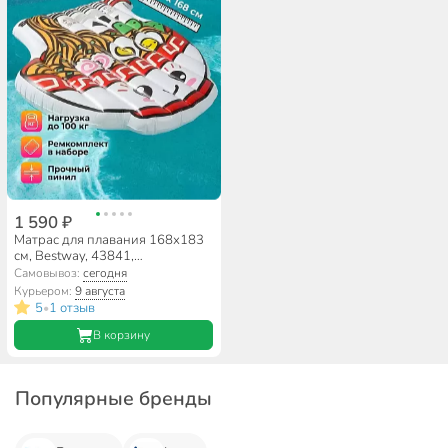
1 590 ₽
Матрас для плавания 168х183
см, Bestway, 43841,
ремкомплект
Самовывоз:
сегодня
Курьером:
9 августа
5
1 отзыв
•
В корзину
Популярные бренды