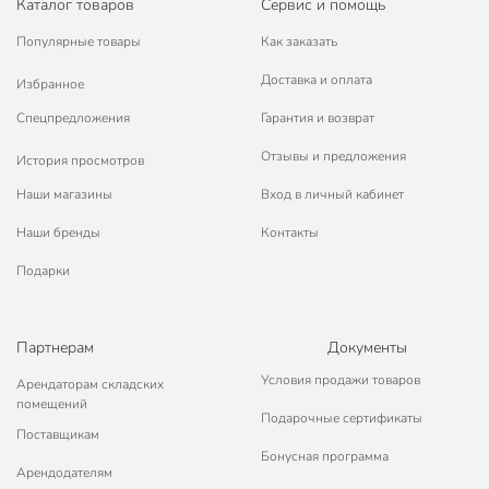
Каталог товаров
Сервис и помощь
Порядок - официальный представитель ведущих мировых
марок.
Популярные товары
Как заказать
Заказ можно оставить на сайте или по телелефону
8 (800) 770-77-
Доставка и оплата
06
. Наши операторы примут ваш звонок, помогут определиться с
Избранное
выбором, расскажут о сроках и порядке получения товаров.
Спецпредложения
Гарантия и возврат
Отзывы и предложения
История просмотров
Наши магазины
Вход в личный кабинет
Наши бренды
Контакты
Подарки
Партнерам
Документы
Условия продажи товаров
Арендаторам складских
помещений
Подарочные сертификаты
Поставщикам
Бонусная программа
Арендодателям