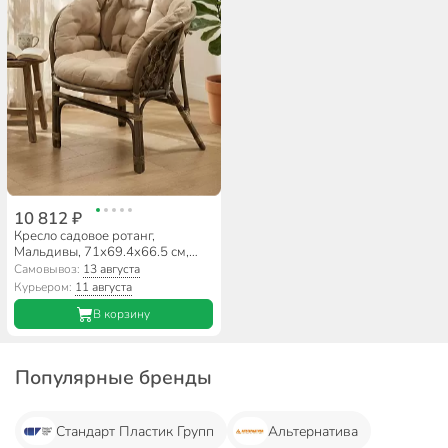
10 812 ₽
Кресло садовое ротанг,
Мальдивы, 71х69.4х66.5 см,
подушка, 100 кг, к набору AI-
Самовывоз:
13 августа
1808002
Курьером:
11 августа
В корзину
Популярные бренды
Стандарт Пластик Групп
Альтернатива