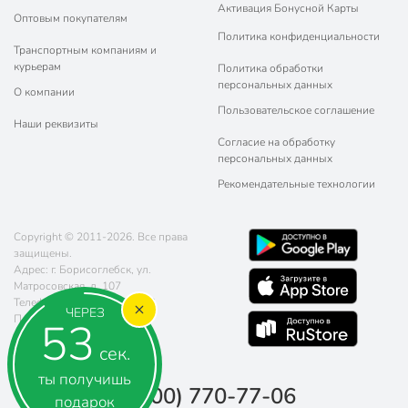
Активация Бонусной Карты
Оптовым покупателям
Политика конфиденциальности
Транспортным компаниям и
курьерам
Политика обработки
персональных данных
О компании
Пользовательское соглашение
Наши реквизиты
Согласие на обработку
персональных данных
Рекомендательные технологии
Copyright © 2011-2026. Все права
защищены.
Адрес: г. Борисоглебск, ул.
Матросовская, д. 107
Телефон:
8 (800) 770-77-06
ЧЕРЕЗ
Почта:
sales@poryadok.ru
52
сек.
ты получишь
8 (800) 770-77-06
подарок