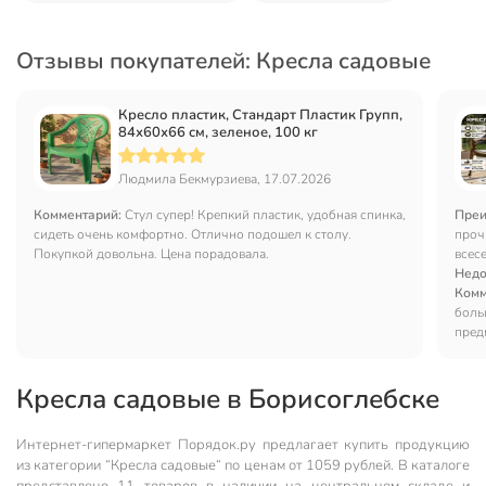
Отзывы покупателей: Кресла садовые
Кресло пластик, Стандарт Пластик Групп,
84х60х66 см, зеленое, 100 кг
Людмила Бекмурзиева, 17.07.2026
Комментарий:
Стул супер! Крепкий пластик, удобная спинка,
Преи
сидеть очень комфортно. Отлично подошел к столу.
проч
Покупкой довольна. Цена порадовала.
всесе
мате
Недо
Комм
боль
пред
допу
упак
Кресла садовые в Борисоглебске
спец
Интернет-гипермаркет Порядок.ру предлагает купить продукцию
из категории “Кресла садовые“ по ценам от 1059 рублей. В каталоге
представлено 11 товаров в наличии на центральном складе и