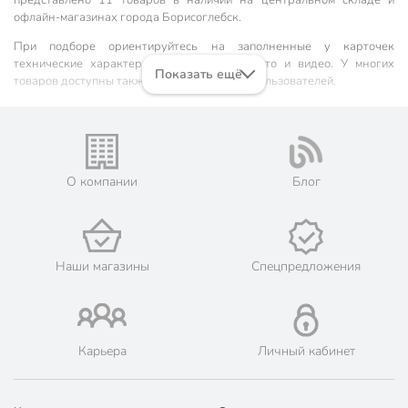
офлайн-магазинах города Борисоглебск.
При подборе ориентируйтесь на заполненные у карточек
технические характеристики, описания, фото и видео. У многих
Показать ещё
товаров доступны также рейтинг и отзывы пользователей.
Наши преимущества:
🎁 Бонусная система. Максимальный кэшбэк до 1801
бонусного рубля, 1 бонусный балл = 1 рубль.
О компании
Блог
📦 Быстрая доставка. Самовывоз от 60 минут, доставка - от 1-
2 дней.
🛒 Бесплатный самовывоз из магазинов города Борисоглебск.
Жители Воронежской области могут сделать заказ и оплатить
его онлайн на официальном сайте сети магазинов Порядок.
Наши магазины
Спецпредложения
Мы предлагаем бесплатную курьерскую доставку для товара
«кресла садовые» при заказе от 3000 рублей в такие города,
как: Поворино, Новохопёрск, Урюпинск.
💳 Оплата: онлайн на сайте интернет-гипермаркета или
наличными при получении.
Карьера
Личный кабинет
🛍 Скидки, акции, распродажи каждый день!
📜 Только оригинальная продукция. Интернет-гипермаркет