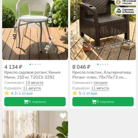
4 134 ₽
8 046 ₽
Кресло садовое ротанг, Кения
Кресло пластик, Альтернатива,
Мини, 150 кг, Т2023-3292
Ротанг-плюс, 79х70х73 см,
мокко, 106 кг, М8839
Самовывоз:
13 августа
Самовывоз:
сегодня
Курьером:
11 августа
Курьером:
11 августа
4.3
1 отзыв
5
1 отзыв
•
•
В корзину
В корзину