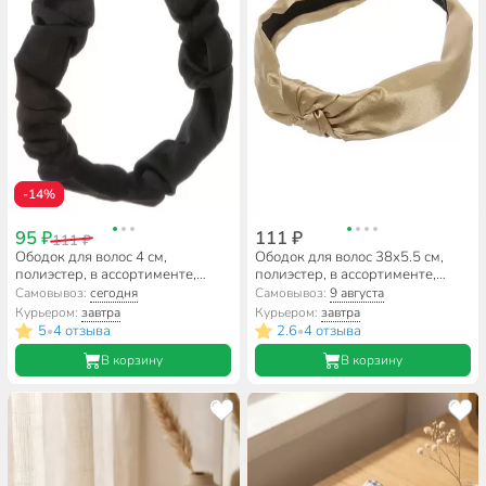
-14%
95 ₽
111 ₽
111 ₽
Ободок для волос 4 см,
Ободок для волос 38х5.5 см,
полиэстер, в ассортименте,
полиэстер, в ассортименте,
атласный, Y4-11616
широкий, с узлом, Y4-11611
Самовывоз:
сегодня
Самовывоз:
9 августа
Курьером:
завтра
Курьером:
завтра
5
4 отзыва
2.6
4 отзыва
•
•
В корзину
В корзину