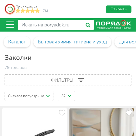
Приложение
Открыть
1.7M
Каталог
Бытовая химия, гигиена и уход
Для во
Заколки
79 товаров
ФИЛЬТРЫ
Сначала популярные
32