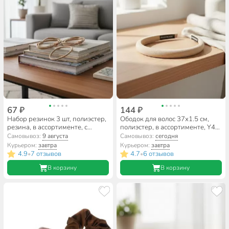
67 ₽
144 ₽
Набор резинок 3 шт, полиэстер,
Ободок для волос 37х1.5 см,
резина, в ассортименте, с
полиэстер, в ассортименте, Y4-
надписью Love и бусинами,
11618
Самовывоз:
9 августа
Самовывоз:
сегодня
A110066
Курьером:
завтра
Курьером:
завтра
4.9
7 отзывов
4.7
6 отзывов
•
•
В корзину
В корзину