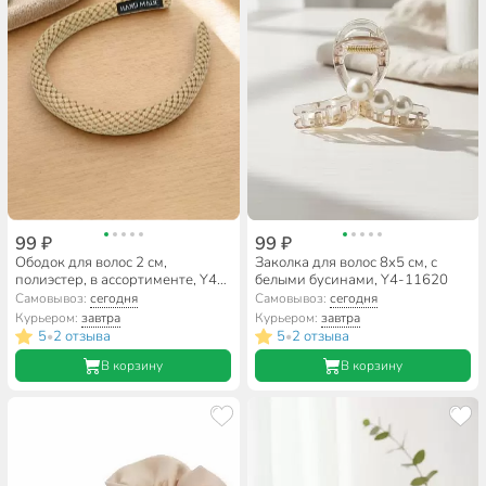
99 ₽
99 ₽
Ободок для волос 2 см,
Заколка для волос 8х5 см, с
полиэстер, в ассортименте, Y4-
белыми бусинами, Y4-11620
11603
Самовывоз:
сегодня
Самовывоз:
сегодня
Курьером:
завтра
Курьером:
завтра
5
2 отзыва
5
2 отзыва
•
•
В корзину
В корзину