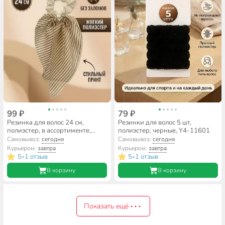
99 ₽
79 ₽
Резинка для волос 24 см,
Резинки для волос 5 шт,
полиэстер, в ассортименте,
полиэстер, черные, Y4-11601
полосатая, Y4-11609
Самовывоз:
сегодня
Самовывоз:
сегодня
Курьером:
завтра
Курьером:
завтра
5
1 отзыв
5
1 отзыв
•
•
В корзину
В корзину
Показать ещё