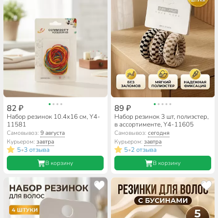
82 ₽
89 ₽
Набор резинок 10.4х16 см, Y4-
Набор резинок 3 шт, полиэстер,
11581
в ассортименте, Y4-11605
Самовывоз:
9 августа
Самовывоз:
сегодня
Курьером:
завтра
Курьером:
завтра
5
3 отзыва
5
2 отзыва
•
•
В корзину
В корзину