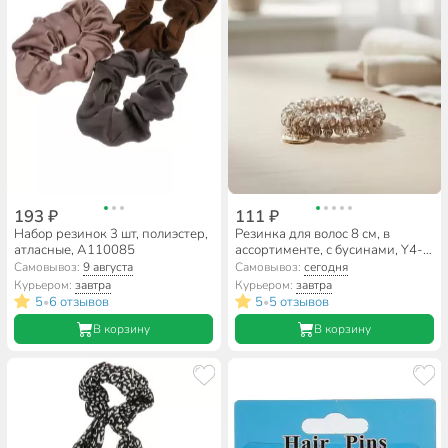
193 ₽
111 ₽
Набор резинок 3 шт, полиэстер,
Резинка для волос 8 см, в
атласные, A110085
ассортименте, с бусинами, Y4-
11617
Самовывоз:
9 августа
Самовывоз:
сегодня
Курьером:
завтра
Курьером:
завтра
5
6 отзывов
5
5 отзывов
•
•
В корзину
В корзину