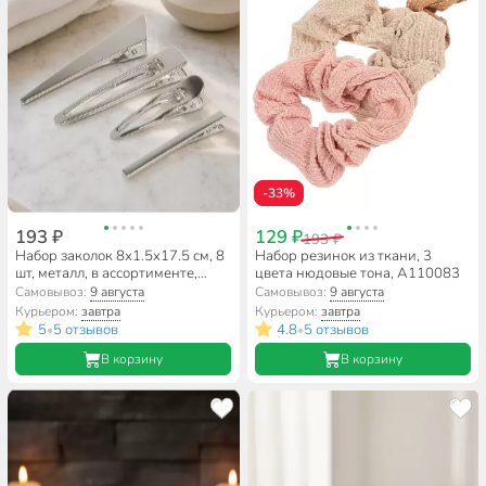
-33%
193 ₽
129 ₽
193 ₽
Набор заколок 8х1.5х17.5 см, 8
Набор резинок из ткани, 3
шт, металл, в ассортименте,
цвета нюдовые тона, A110083
A110092
Самовывоз:
9 августа
Самовывоз:
9 августа
Курьером:
завтра
Курьером:
завтра
5
5 отзывов
4.8
5 отзывов
•
•
В корзину
В корзину