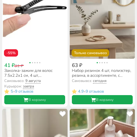
-55%
Только самовывоз
41 ₽
63 ₽
91 ₽
Заколка-зажим для волос
Набор резинок 4 шт, полиэстер,
7.5х2.2х1 см, 4 шт,
резина, в ассортименте, с
полипропилен, черный, 109560
бусинами и медвежонком,
Самовывоз:
9 августа
Самовывоз:
сегодня
A110065
Курьером:
завтра
5
9 отзывов
4.9
9 отзывов
•
•
В корзину
В корзину