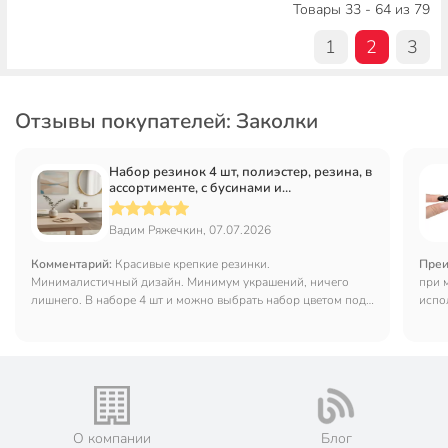
Товары 33 - 64 из 79
1
2
3
Отзывы покупателей: Заколки
Набор резинок 4 шт, полиэстер, резина, в
ассортименте, с бусинами и
медвежонком, A110065
Вадим Ряжечкин, 07.07.2026
Комментарий:
Красивые крепкие резинки.
Преи
Минималистичный дизайн. Минимум украшений, ничего
при 
лишнего. В наборе 4 шт и можно выбрать набор цветом под
испо
свои волосы. Понравились.
О компании
Блог