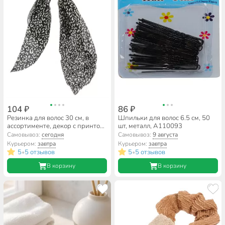
104 ₽
86 ₽
Резинка для волос 30 см, в
Шпильки для волос 6.5 см, 50
ассортименте, декор с принтом,
шт, металл, A110093
Y4-11615
Самовывоз:
сегодня
Самовывоз:
9 августа
Курьером:
завтра
Курьером:
завтра
5
5 отзывов
5
5 отзывов
•
•
В корзину
В корзину