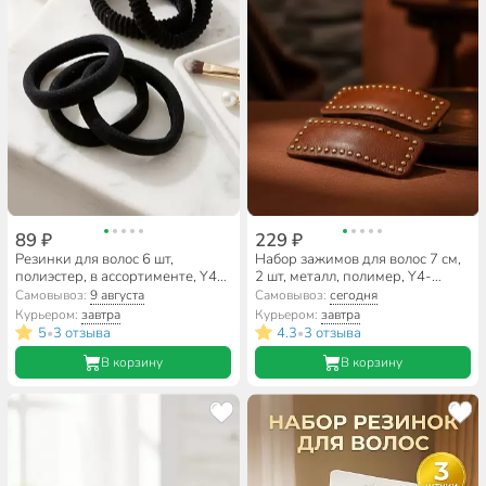
89 ₽
229 ₽
Резинки для волос 6 шт,
Набор зажимов для волос 7 см,
полиэстер, в ассортименте, Y4-
2 шт, металл, полимер, Y4-
11592
11629
Самовывоз:
9 августа
Самовывоз:
сегодня
Курьером:
завтра
Курьером:
завтра
5
3 отзыва
4.3
3 отзыва
•
•
В корзину
В корзину