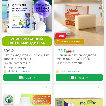
-15%
Только самовывоз
599 ₽
135 ₽
159 ₽
Пятновыводитель Dutybox, 1 кг,
Энзимный пятновыводитель
порошок, для белья,
Udalix, 90 г, 116011090
кислородный, db-5141
Самовывоз:
сегодня
Самовывоз:
сегодня
Курьером:
завтра
4.9
16 отзывов
5
12 отзывов
•
•
В корзину
В корзину