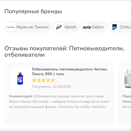
Популярные бренды
Мыли не Тужили
Vanish
Salton
Chirt
Отзывы покупателей: Пятновыводители,
отбеливатели
Отбеливатель-пятновыводитель Чистин,
Омега, 950 г, гель
Покупатель, 12.10.2025
Комментарий:
Отбеливатель хорошо помогает для стирки
Преи
белого белья, без хлора - найдена только эта версия из всего
Комм
ассортимента данной фирмы. Хотелось бы чтобы такой был
больш
в таре с объёмом побольше.