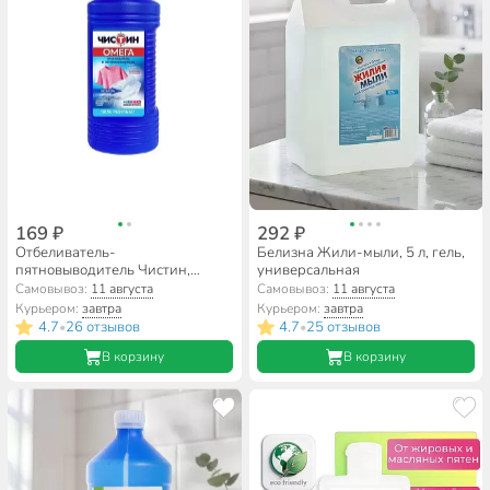
169 ₽
292 ₽
Отбеливатель-
Белизна Жили-мыли, 5 л, гель,
пятновыводитель Чистин,
универсальная
Омега, 950 г, гель
Самовывоз:
11 августа
Самовывоз:
11 августа
Курьером:
завтра
Курьером:
завтра
4.7
26 отзывов
4.7
25 отзывов
•
•
В корзину
В корзину