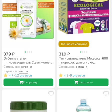
Только самовывоз
379 ₽
319 ₽
Отбеливатель-
Пятновыводитель Molecola, 600
пятновыводитель Clean Home, 1
г, порошок, для стирки,
л, для цветных и белых вещей
усилитель стирки, 70068
Самовывоз:
сегодня
Самовывоз:
сегодня
Курьером:
завтра
4.7
12 отзывов
4.9
9 отзывов
•
•
В корзину
В корзину