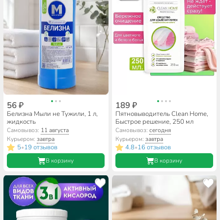
56 ₽
189 ₽
Белизна Мыли не Тужили, 1 л,
Пятновыводитель Clean Home,
жидкость
Быстрое решение, 250 мл
Самовывоз:
11 августа
Самовывоз:
сегодня
Курьером:
завтра
Курьером:
завтра
5
19 отзывов
4.8
16 отзывов
•
•
В корзину
В корзину