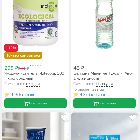
-12%
Только самовывоз
299 ₽
48 ₽
341 ₽
Чудо-очиститель Molecola, 500
Белизна Мыли не Тужили, Хвоя,
г, кислородный
1 л, жидкость
Самовывоз:
сегодня
Самовывоз:
11 августа
Курьером:
завтра
4.9
6 отзывов
4.3
6 отзывов
•
•
В корзину
В корзину