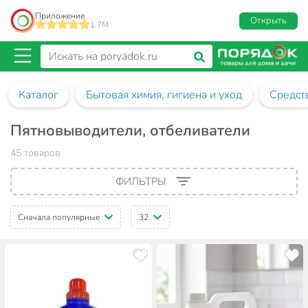
Приложение
Открыть
1.7M
Каталог
Бытовая химия, гигиена и уход
Средств
Пятновыводители, отбеливатели
45 товаров
ФИЛЬТРЫ
Сначала популярные
32