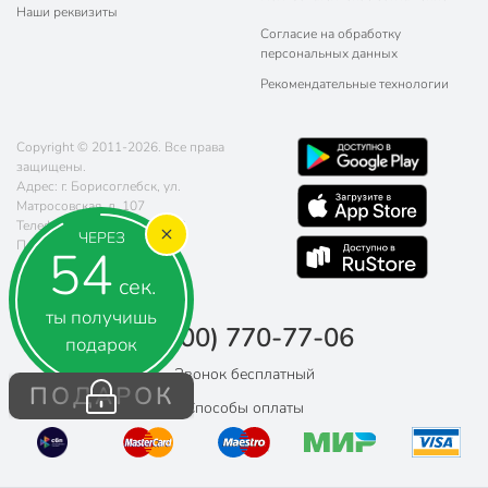
Наши реквизиты
Согласие на обработку
персональных данных
Рекомендательные технологии
Copyright © 2011-2026. Все права
защищены.
Адрес: г. Борисоглебск, ул.
Матросовская, д. 107
Телефон:
8 (800) 770-77-06
ЧЕРЕЗ
Почта:
sales@poryadok.ru
53
сек.
ты получишь
8 (800) 770-77-06
подарок
Звонок бесплатный
ПОДАРОК
Способы оплаты