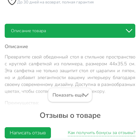
До 30 дней на возврат, полная гарантия
Описание товара
Описание
Превратите свой обеденный стол в стильное пространство
с круглой салфеткой из полимера, размером 44х35.5 см.
Эта салфетка не только защитит стол от царапин и пятен,
но и добавит элегантности вашему интерьеру благодаря
своему современному дизайну. Доступна в разнообразных
цветах, чтобы соответствовать любому декору.
Показать ещё
Преимущества:
Отзывы о товаре
Универсальный размер: подходит для большинства
столов.
Легкость в уходе: достаточно протереть влажной
Написать отзыв
Как получить бонусы за отзывы?
тряпкой.