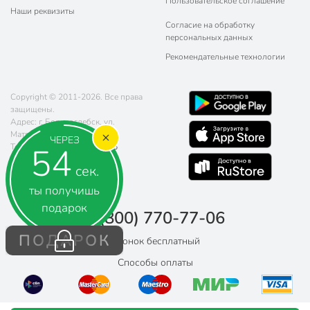
Пользовательское соглашение
Наши реквизиты
Согласие на обработку
персональных данных
Рекомендательные технологии
Copyright © 2011-2026. Все права
защищены.
Адрес: г. Борисоглебск, ул.
Матросовская, д. 107
ЧЕРЕЗ
53
Телефон:
8 (800) 770-77-06
Почта:
sales@poryadok.ru
сек.
ты получишь
подарок
8 (800) 770-77-06
ПОДАРОК
Звонок бесплатный
Способы оплаты