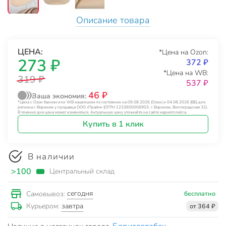
Описание товара
ЦЕНА:
*Цена на Ozon:
273 ₽
372 ₽
*Цена на WB:
319 ₽
537 ₽
46 ₽
Ваша экономия:
*Цена с Озон банком или WB кошельком по состоянию на 09.08.2026 (Озон) и 04.08.2026 (ВБ) для
региона г. Воронеж у продавца ООО «Прайм» (ОГРН 1233600006903, г. Воронеж, Волгоградская 32).
В течение дня цена может изменяться. Актуальную цену уточняйте на сайте маркетплейса.
Купить в 1 клик
В наличии
>100
Центральный склад
сегодня
Самовывоз:
бесплатно
завтра
Курьером:
от 364 ₽