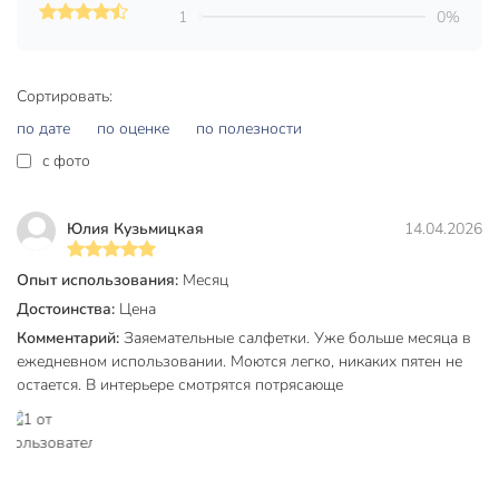
1
0%
Артикул производителя
Y4-8370
Вес в упаковке
120 г
Сортировать:
Габариты упаковки
1 x 36 x 45 см
по дате
по оценке
по полезности
c фото
Юлия Кузьмицкая
14.04.2026
Опыт использования:
Месяц
Достоинства:
Цена
Комментарий:
Заяемательные салфетки. Уже больше месяца в
ежедневном использовании. Моются легко, никаких пятен не
остается. В интерьере смотрятся потрясающе