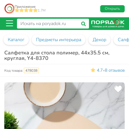
Приложение
Открыть
1.7M
Каталог
Предметы интерьера
Декор
Салф
Салфетка для стола полимер, 44х35.5 см,
круглая, Y4-8370
4.7
8 отзывов
•
Код товара:
478038