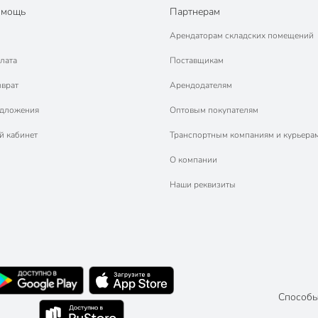
омощь
Партнерам
Арендаторам складских помещений
лата
Поставщикам
зврат
Арендодателям
едложения
Оптовым покупателям
й кабинет
Транспортным компаниям и курьера
О компании
Наши реквизиты
Способы