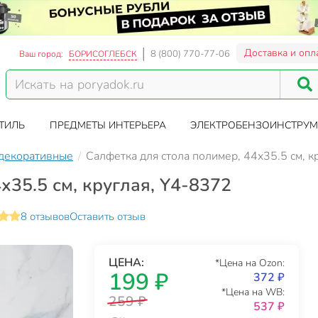
Доставка и опл
8 (800) 770-77-06
Ваш город:
БОРИСОГЛЕБСК
ТИЛЬ
ПРЕДМЕТЫ ИНТЕРЬЕРА
ЭЛЕКТРОБЕНЗОИНСТРУМ
декоративные
Салфетка для стола полимер, 44х35.5 см, к
х35.5 см, круглая, Y4-8372
8 отзывов
Оставить отзыв
ЦЕНА:
*Цена на Ozon:
199 ₽
372 ₽
*Цена на WB:
259 ₽
537 ₽