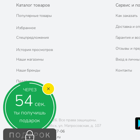
Каталог товаров
Сервис и п
Популярные товары
Как заказать
Доставка и оп
Избранное
Спецпредложения
Гарантия и во
Отзывы и пр
История просмотров
Наши магазины
Вход в личны
Наши бренды
Контакты
Подарки
ЧЕРЕЗ
54
сек.
ты получишь
подарок
Copyright © 2011-2026. Все права защищены.
Адрес: г. Борисоглебск, ул. Матросовская, д. 107
Телефон:
8 (800) 770-77-06
ПОДАРОК
Почта:
sales@poryadok.ru