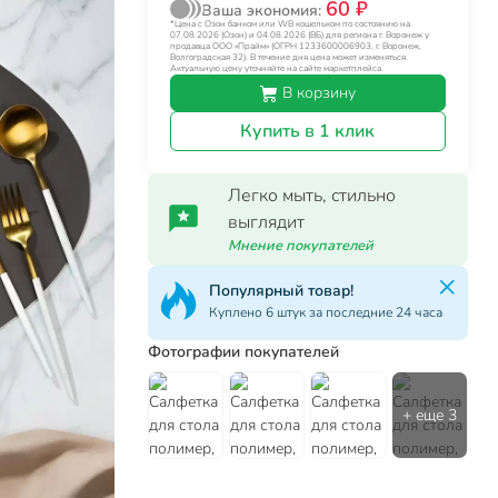
60 ₽
Ваша экономия:
*Цена с Озон банком или WB кошельком по состоянию на
07.08.2026 (Озон) и 04.08.2026 (ВБ) для региона г. Воронеж у
продавца ООО «Прайм» (ОГРН 1233600006903, г. Воронеж,
Волгоградская 32). В течение дня цена может изменяться.
Актуальную цену уточняйте на сайте маркетплейса.
В корзину
Купить в 1 клик
Легко мыть, стильно
выглядит
Мнение покупателей
Популярный товар!
Куплено 6 штук за последние 24 часа
Фотографии покупателей