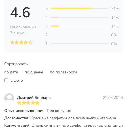
4.6
Ширина, см
35.5 см
5
71%
Длина, см
44 см
4
14%
3
14%
Количество в наборе, шт
1 шт
На основании
7 оценок
2
0%
Страна производства
Китай
1
0%
Форма
круглый
Материал
полимер
Сортировать:
Артикул производителя
Y4-8371
по дате
по оценке
по полезности
Вес в упаковке
115 г
c фото
Габариты упаковки
1 x 36 x 46 см
Дмитрий Бондарь
22.04.2026
Опыт использования:
Только купил
Достоинства:
Красивые салфетки для домашнего интерьера
Комментарий:
Очень симпатичные салфетки красиво смотрятся