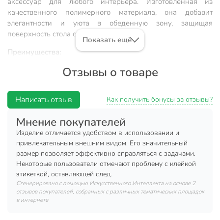
аксессуар для любого интерьера. Изготовленная из
качественного полимерного материала, она добавит
элегантности и уюта в обеденную зону, защищая
поверхность стола от загрязнений.
Показать ещё
Преимущества:
Отзывы о товаре
универсальный дизайн для любого интерьера;
легкость в уходе и долговечность;
Написать отзыв
разнообразие цветовых решений;
Как получить бонусы за отзывы?
компактные размеры для удобного хранения.
Мнение покупателей
Выберите идеальный цвет из ассортимента и создайте
Изделие отличается удобством в использовании и
уютную атмосферу на кухне или в столовой.
привлекательным внешним видом. Его значительный
размер позволяет эффективно справляться с задачами.
Вы можете приобрести «Салфетка для стола полимер,
Некоторые пользователи отмечают проблему с клейкой
44х35.5 см, круглая, Y4-8371» и другие товары в нашем
этикеткой, оставляющей след.
интернет-магазине в Борисоглебске по низким ценам и с
Сгенерировано с помощью Искусственного Интеллекта на основе 2
отзывов покупателей, собранных с различных тематических площадок
бесплатным самовывозом.
в интернете
Техническая информация