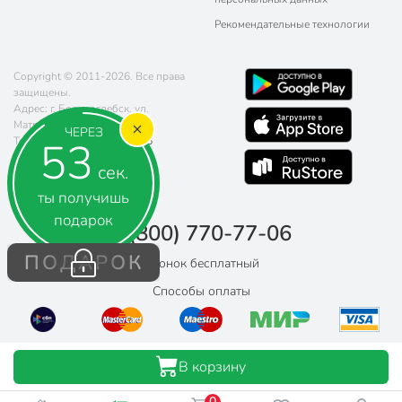
Рекомендательные технологии
Copyright © 2011-2026. Все права
защищены.
Адрес: г. Борисоглебск, ул.
Матросовская, д. 107
ЧЕРЕЗ
52
Телефон:
8 (800) 770-77-06
Почта:
sales@poryadok.ru
сек.
ты получишь
подарок
8 (800) 770-77-06
ПОДАРОК
Звонок бесплатный
Способы оплаты
В корзину
0