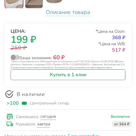
Описание товара
ЦЕНА:
*Цена на Ozon:
199 ₽
368 ₽
*Цена на WB:
259 ₽
517 ₽
60 ₽
Ваша экономия:
*Цена с Озон банком или WB кошельком по состоянию на 07.08.2026 (Озон) и 04.08.2026 (ВБ) для
региона г. Воронеж у продавца ООО «Прайм» (ОГРН 1233600006903, г. Воронеж, Волгоградская 32).
В течение дня цена может изменяться. Актуальную цену уточняйте на сайте маркетплейса.
Купить в 1 клик
В наличии
>100
Центральный склад
сегодня
Самовывоз:
бесплатно
завтра
Курьером:
от 364 ₽