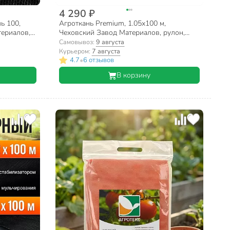
4 290 ₽
ь 100,
Агроткань Premium, 1.05х100 м,
териалов,
Чеховский Завод Материалов, рулон,
ка, в
УБ-00007275
Самовывоз:
9 августа
Курьером:
7 августа
•
4.7
6 отзывов
В корзину