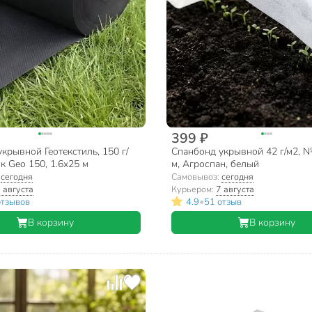
399 ₽
крывной Геотекстиль, 150 г/
Спанбонд укрывной 42 г/м2, №
к Geo 150, 1.6х25 м
м, Агроспан, белый
:
сегодня
Самовывоз:
сегодня
 августа
Курьером:
7 августа
•
отзывов
4.9
51 отзыв
В корзину
В корзину