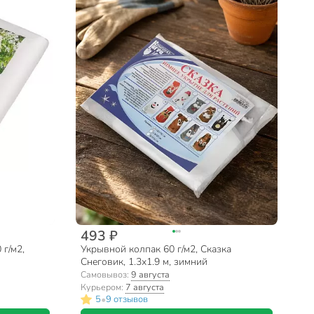
493 ₽
 г/м2,
Укрывной колпак 60 г/м2, Сказка
Снеговик, 1.3х1.9 м, зимний
0
Самовывоз:
9 августа
Курьером:
7 августа
•
5
9 отзывов