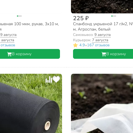
225 ₽
ывная 100 мкм, рукав, 3х10 м,
Спанбонд укрывной 17 г/м2, №
я
м, Агроспан, белый
:
9 августа
Самовывоз:
9 августа
 августа
Курьером:
7 августа
•
 отзывов
4.9
167 отзывов
В корзину
В корзину