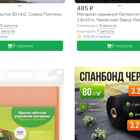
485 ₽
ытие 60 г/м2, Сказка Пингвин,
Материал укрывной Геотекстил
1.6х10 м, Чеховский Завод Ма
строительный, садовый, упаков
:
9 августа
Самовывоз:
9 августа
ассортименте, 00-00003348
 августа
Курьером:
7 августа
•
ывов
4.9
8 отзывов
В корзину
В корзину