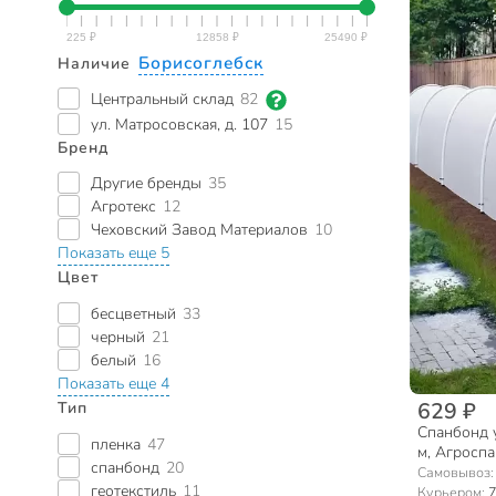
Борисоглебск
Наличие
Центральный склад
82
ул. Матросовская, д. 107
15
Бренд
Другие бренды
35
Агротекс
12
Чеховский Завод Материалов
10
Показать еще 5
Цвет
бесцветный
33
черный
21
белый
16
Показать еще 4
629 ₽
Тип
Спанбонд у
пленка
47
м, Агроспа
спанбонд
20
Самовывоз
геотекстиль
11
Курьером:
7