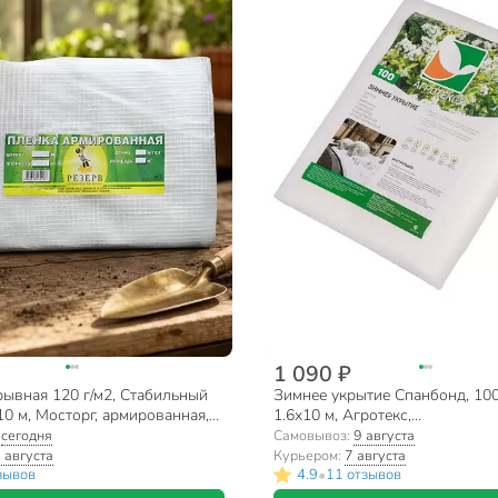
1 090 ₽
рывная 120 г/м2, Стабильный
Зимнее укрытие Спанбонд, 100
10 м, Мосторг, армированная,
1.6х10 м, Агротекс,
0
32.01.74.01.01.100.1600.0010.0
:
сегодня
Самовывоз:
9 августа
 августа
Курьером:
7 августа
•
зывов
4.9
11 отзывов