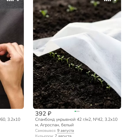
392 ₽
60, 3.2х10
Спанбонд укрывной 42 г/м2, №42, 3.2х10
м, Агроспан, белый
Самовывоз:
9 августа
Курьером:
7 августа