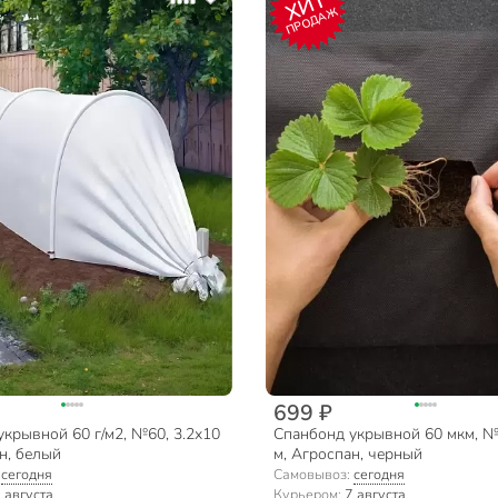
ХИТ
ПРОДАЖ
699 ₽
крывной 60 г/м2, №60, 3.2х10
Спанбонд укрывной 60 мкм, №
н, белый
м, Агроспан, черный
:
сегодня
Самовывоз:
сегодня
 августа
Курьером:
7 августа