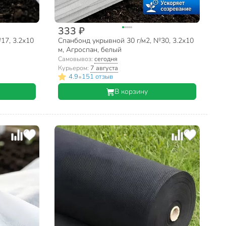
333 ₽
17, 3.2х10
Спанбонд укрывной 30 г/м2, №30, 3.2х10
м, Агроспан, белый
Самовывоз:
сегодня
Курьером:
7 августа
•
4.9
151 отзыв
В корзину