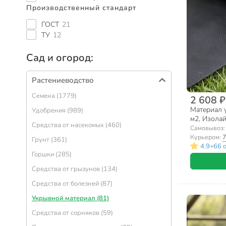
Производственный стандарт
ГОСТ
21
ТУ
12
Сад и огород:
Растениеводство
Семена (1779)
2 608 ₽
Материал у
Удобрения (989)
м2, Изолай
Средства от насекомых (460)
Самовывоз
Курьером:
7
Грунт (361)
•
4.9
66 
Горшки (285)
Средства от грызунов (134)
Средства от болезней (87)
Укрывной материал (81)
Средства от сорняков (59)