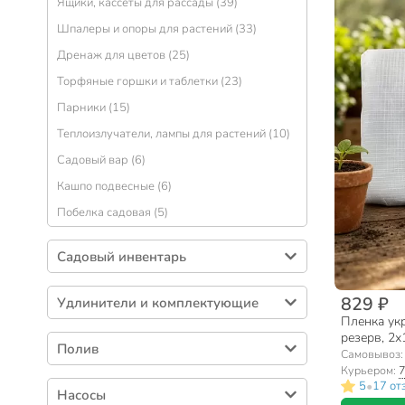
Ящики, кассеты для рассады (39)
Шпалеры и опоры для растений (33)
Дренаж для цветов (25)
Торфяные горшки и таблетки (23)
Парники (15)
Теплоизлучатели, лампы для растений (10)
Садовый вар (6)
Кашпо подвесные (6)
Побелка садовая (5)
Садовый инвентарь
Стремянки, лестницы (92)
829 ₽
Удлинители и комплектующие
Перчатки, рукавицы (90)
Пленка ук
Удлинители садовые (30)
резерв, 2х
Колеса, камеры для тачки (83)
Полив
00000241
Самовывоз
Секаторы (79)
Курьером:
7
Разбрызгиватели (88)
•
5
17 от
Опрыскиватели и аксессуары (75)
Насосы
Фитинг поливочный (78)