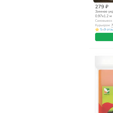
279 ₽
Зимнее укр
0.97х1.2 м
Самовывоз
Курьером:
7
•
5
9 отз