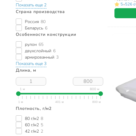
•
5
526 о
Показать еще 2
Страна производства
Россия
80
Беларусь
6
Особенности конструкции
рулон
65
двухслойный
6
армированный
3
Показать еще 3
Длина, м
1 м
800 м
Плотность, г/м2
80 г/м2
8
60 г/м2
5
42 г/м2
2