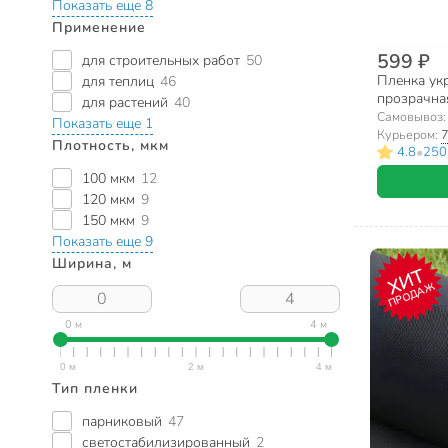
Показать еще 8
Применение
599 ₽
для строительных работ
50
Пленка укр
для теплиц
46
прозрачна
для растений
40
Самовывоз
Показать еще 1
Курьером:
7
Плотность, мкм
•
4.8
250
100 мкм
12
120 мкм
9
150 мкм
9
Показать еще 9
Ширина, м
ХИТ
ПРОДАЖ
0 м
4 м
Тип пленки
парниковый
47
светостабилизированный
2