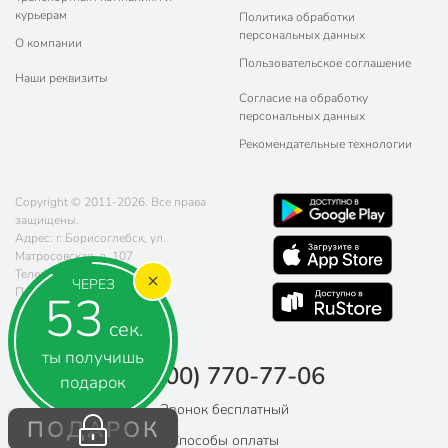
курьерам
Политика обработки
персональных данных
О компании
Пользовательское соглашение
Наши реквизиты
Согласие на обработку
персональных данных
Рекомендательные технологии
Copyright © 2011-2026. Все права
защищены.
Адрес: г. Борисоглебск, ул.
Матросовская, д. 107
Телефон:
8 (800) 770-77-06
ЧЕРЕЗ
Почта:
sales@poryadok.ru
53
сек.
ты получишь
8 (800) 770-77-06
подарок
Звонок бесплатный
ПОДАРОК
Способы оплаты