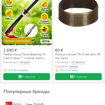
Только самовывоз
1 690 ₽
83 ₽
Набор косца Трансформер М
Кольцо косное ПК-4, металл, 40
Сайга-люкс 7, с косой, Арти,
мм, Арти
У0000000646
Самовывоз:
сегодня
Самовывоз:
10 августа
Курьером:
завтра
4.3
9 отзывов
4.5
3 отзыва
•
•
В корзину
В корзину
Популярные бренды
Арти
Grandy