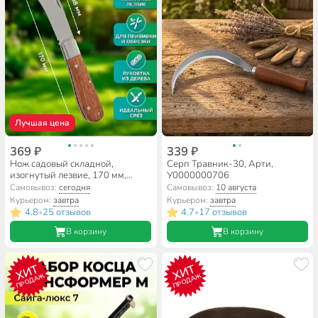
Лучшая цена
369 ₽
339 ₽
Нож садовый складной,
Серп Травник-30, Арти,
изогнутый лезвие, 170 мм,
У0000000706
рукоятка дерево, Grandy
Самовывоз:
сегодня
Самовывоз:
10 августа
Курьером:
завтра
Курьером:
завтра
4.8
25 отзывов
4.7
17 отзывов
•
•
В корзину
В корзину
ХИТ
ХИТ
ПРОДАЖ
ПРОДАЖ