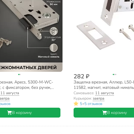
282 ₽
резная, Apecs, 5300-M-WC-
Защелка врезная, Аллюр, L50-
т, с фиксатором, без ручек,
11582, магнит, матовый никель
икель
:
11 августа
Самовывоз:
11 августа
автра
Курьером:
завтра
•
тзывов
5
5 отзывов
В корзину
В корзину