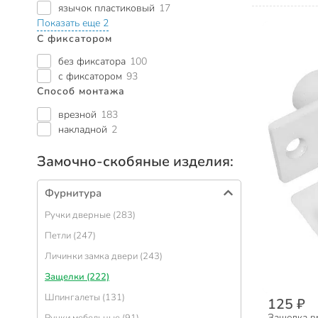
язычок пластиковый
17
Показать еще 2
С фиксатором
без фиксатора
100
с фиксатором
93
Способ монтажа
врезной
183
накладной
2
Замочно-скобяные изделия:
Фурнитура
Ручки дверные (283)
Петли (247)
Личинки замка двери (243)
Защелки (222)
Шпингалеты (131)
125 ₽
Защелка вр