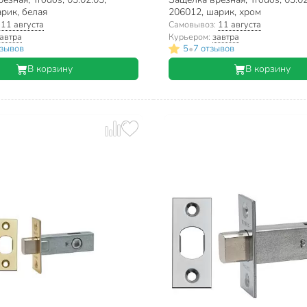
рик, белая
206012, шарик, хром
:
11 августа
Самовывоз:
11 августа
автра
Курьером:
завтра
•
тзывов
5
7 отзывов
В корзину
В корзину