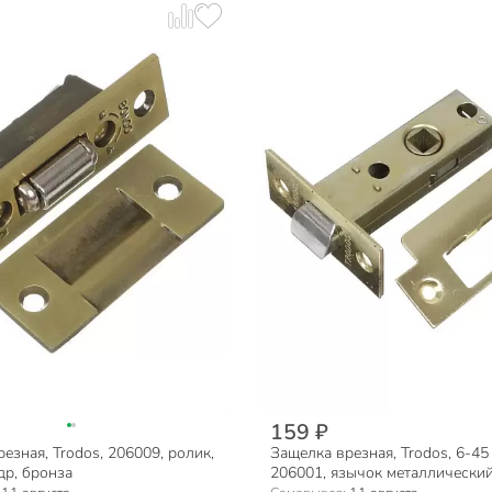
159 ₽
езная, Trodos, 206009, ролик,
Защелка врезная, Trodos, 6-45
др, бронза
206001, язычок металлический