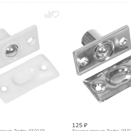
125 ₽
езная, Trodos, 03.02.03,
Защелка врезная, Trodos, 03.02