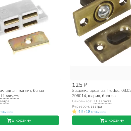
125 ₽
кладная, магнит, белая
Защелка врезная, Trodos, 03.02
206014, шарик, бронза
:
11 августа
автра
Самовывоз:
11 августа
Курьером:
завтра
•
отзывов
4.9
18 отзывов
В корзину
В корзину