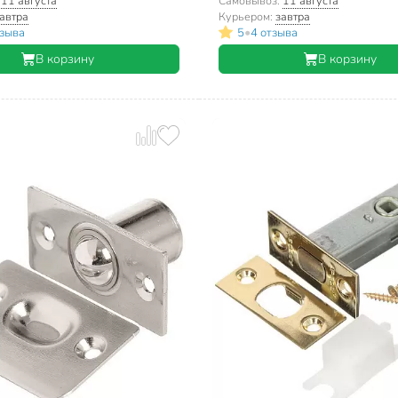
:
11 августа
Самовывоз:
11 августа
автра
Курьером:
завтра
•
тзыва
5
4 отзыва
В корзину
В корзину