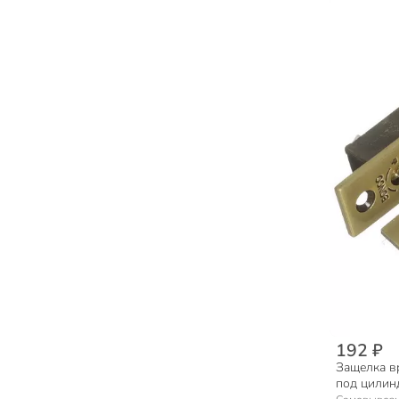
192 ₽
Защелка вр
под цилин