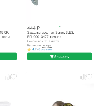
444 ₽
45 CP,
Защелка врезная, Зенит, 3Щ2,
, хром
БП-00010477, медная
Самовывоз:
11 августа
Курьером:
завтра
•
4.7
6 отзывов
В корзину