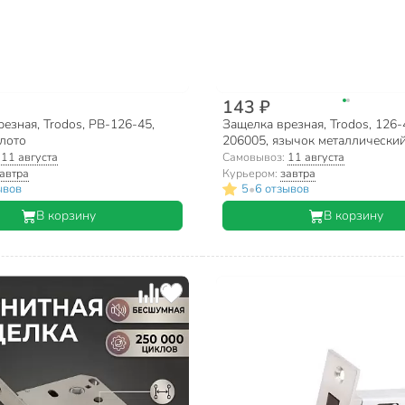
143 ₽
езная, Trodos, PB-126-45,
Защелка врезная, Trodos, 126-
лото
206005, язычок металлический
:
11 августа
Самовывоз:
11 августа
автра
Курьером:
завтра
•
ывов
5
6 отзывов
В корзину
В корзину