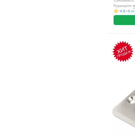
Самовывоз
Курьером:
з
•
4.8
4 о
ХИТ
ПРОДАЖ