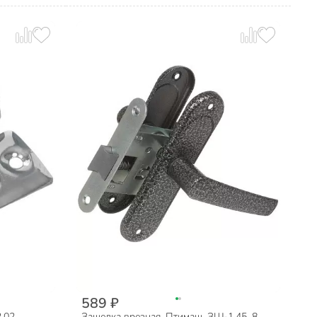
589 ₽
.02,
Защелка врезная, Птимаш, ЗЩ-1.45, 8