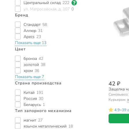
Центральный склад
222
ул. Матросовская, д. 107
0
Бренд
Стандарт
58
Аллюр
31
Apecs
23
Показать еще 13
Цвет
бронза
42
золотой
38
хром
36
Показать еще 7
42 ₽
Страна производства
Защелка на
Китай
191
Самовывоз
Россия
30
Курьером:
з
Беларусь
1
•
4.9
39 
Тип запорного механизма
магнит
27
язычок металлический
18