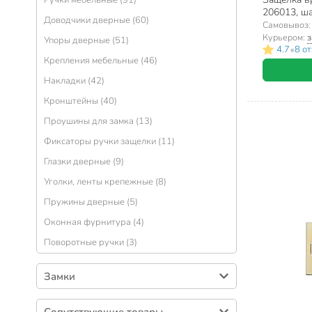
Ручки мебельные (91)
206013, ша
Доводчики дверные (60)
Самовывоз
Курьером:
з
Упоры дверные (51)
•
4.7
8 о
Крепления мебельные (46)
Накладки (42)
Кронштейны (40)
Проушины для замка (13)
Фиксаторы ручки защелки (11)
Глазки дверные (9)
Уголки, ленты крепежные (8)
Пружины дверные (5)
Оконная фурнитура (4)
Поворотные ручки (3)
Замки
Замки врезные (401)
Сопутствующие товары