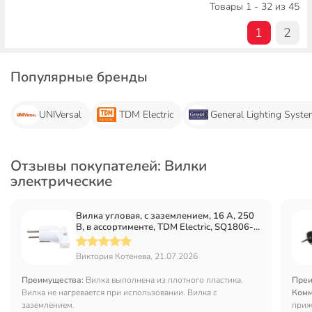
Товары 1 - 32 из 45
1
2
Популярные бренды
UNIVersal
TDM Electric
General Lighting Syst
Отзывы покупателей: Вилки
электрические
Вилка угловая, с заземлением, 16 А, 250
В, в ассортименте, TDM Electric, SQ1806-
0007
Виктория Котенева, 21.07.2026
Преимущества:
Вилка выполнена из плотного пластика.
Преи
Вилка не нагревается при использовании. Вилка с
Комм
заземлением.
приж