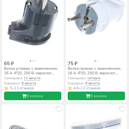
65 ₽
75 ₽
Вилка угловая, с заземлением,
Вилка прямая, с заземлением,
16 А, IP20, 250 В, еврослот,
16 А, IP20, 250 В, еврослот,
черная, UNIVersal, A0105
белая, UNIVersal, A101
Самовывоз:
11 августа
Самовывоз:
сегодня
Курьером:
9 августа
Курьером:
9 августа
5
13 отзывов
4.6
12 отзывов
•
•
В корзину
В корзину