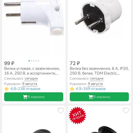
99 ₽
72 ₽
Вилка угловая, с заземлением,
Вилка без заземления, 6 А, IP20,
16 А, 250 В, в ассортименте,
250 В, белая, TDM Electric,
TDM Electric, SQ1806-0007
SQ1806-0001
Самовывоз:
сегодня
Самовывоз:
сегодня
Курьером:
9 августа
Курьером:
9 августа
4.8
238 отзывов
4.9
169 отзывов
•
•
В корзину
В корзину
ХИТ
ПРОДАЖ