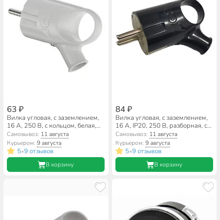
63 ₽
84 ₽
Вилка угловая, с заземлением,
Вилка угловая, с заземлением,
16 А, 250 В, с кольцом, белая,
16 А, IP20, 250 В, разборная, с
Ecola, Base, AEPL3WEAY
ушком, черная, General Lighting
Самовывоз:
11 августа
Самовывоз:
11 августа
Systems, 470513
Курьером:
9 августа
Курьером:
9 августа
5
9 отзывов
5
9 отзывов
•
•
В корзину
В корзину