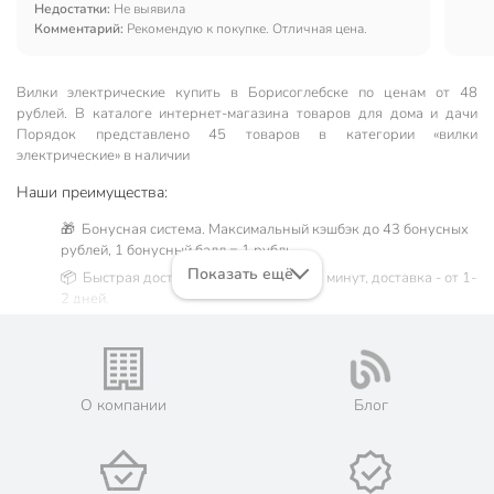
Недостатки:
Не выявила
Комментарий:
Рекомендую к покупке. Отличная цена.
Вилки электрические купить в Борисоглебске по ценам от 48
рублей. В каталоге интернет-магазина товаров для дома и дачи
Порядок представлено 45 товаров в категории «вилки
электрические» в наличии
Наши преимущества:
🎁 Бонусная система. Максимальный кэшбэк до 43 бонусных
рублей, 1 бонусный балл = 1 рубль.
Показать ещё
📦 Быстрая доставка. Самовывоз от 60 минут, доставка - от 1-
2 дней.
🛒 Бесплатный самовывоз из магазинов города Борисоглебск.
Жители Воронежской области могут сделать заказ и оплатить
его онлайн на официальном сайте сети магазинов Порядок.
Мы предлагаем бесплатную курьерскую доставку для товара
О компании
Блог
«вилки электрические» при заказе от 3000 рублей в такие
города, как: Поворино, Новохопёрск, Урюпинск.
💳 Оплата: онлайн на сайте интернет-гипермаркета или
наличными при получении.