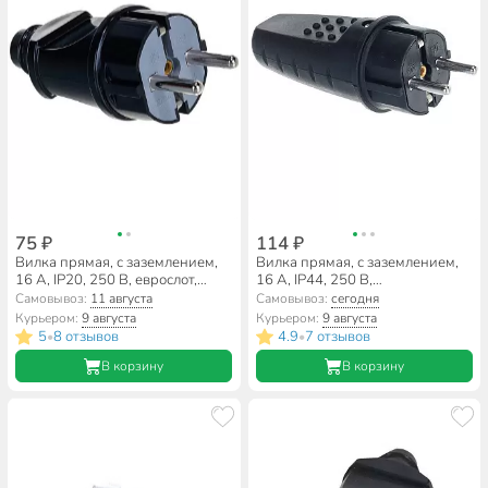
75 ₽
114 ₽
Вилка прямая, с заземлением,
Вилка прямая, с заземлением,
16 А, IP20, 250 В, еврослот,
16 А, IP44, 250 В,
черная, UNIVersal, A1010
однофазная,каучук, черная,
Самовывоз:
11 августа
Самовывоз:
сегодня
UNIVersal, 602227
Курьером:
9 августа
Курьером:
9 августа
5
8 отзывов
4.9
7 отзывов
•
•
В корзину
В корзину