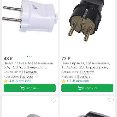
48 ₽
73 ₽
Вилка прямая, без заземления,
Вилка прямая, с заземлением,
6 А, IP20, 250 В, еврослот,
16 А, IP20, 250 В, разборная,
белая, UNIVersal, А113
круглая, черная, General
Самовывоз:
11 августа
Самовывоз:
11 августа
Lighting Systems, 470505
Курьером:
9 августа
Курьером:
9 августа
4.8
6 отзывов
4.7
6 отзывов
•
•
В корзину
В корзину