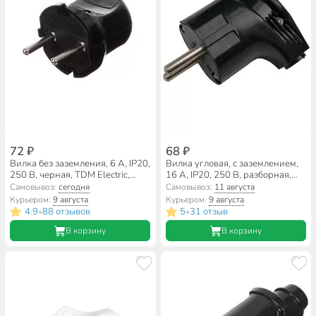
72 ₽
68 ₽
Вилка без заземления, 6 А, IP20,
Вилка угловая, с заземлением,
250 В, черная, TDM Electric,
16 А, IP20, 250 В, разборная,
SQ1806-0002
круглая, черная, General
Самовывоз:
сегодня
Самовывоз:
11 августа
Lighting Systems, GRV-P-16-С-
Курьером:
9 августа
Курьером:
9 августа
G-W-IP20, 470511
4.9
88 отзывов
5
31 отзыв
•
•
В корзину
В корзину