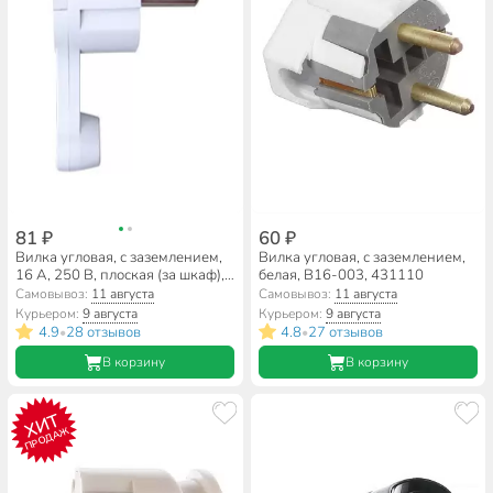
81 ₽
60 ₽
Вилка угловая, с заземлением,
Вилка угловая, с заземлением,
16 А, 250 В, плоская (за шкаф),
белая, В16-003, 431110
белая, Ecola, Base, AEPL1WEAY
Самовывоз:
11 августа
Самовывоз:
11 августа
Курьером:
9 августа
Курьером:
9 августа
4.9
28 отзывов
4.8
27 отзывов
•
•
В корзину
В корзину
ХИТ
ПРОДАЖ