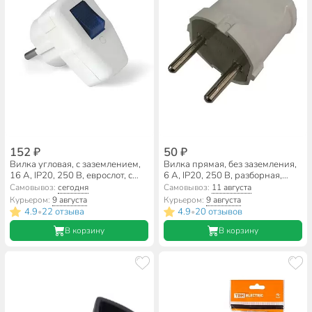
152 ₽
50 ₽
Вилка угловая, с заземлением,
Вилка прямая, без заземления,
16 А, IP20, 250 В, еврослот, с
6 А, IP20, 250 В, разборная,
выключателем, белая,
круглая, белая, General Lighting
Самовывоз:
сегодня
Самовывоз:
11 августа
UNIVersal, 56
Systems, 470508
Курьером:
9 августа
Курьером:
9 августа
4.9
22 отзыва
4.9
20 отзывов
•
•
В корзину
В корзину