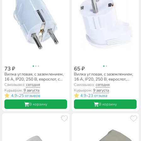
73 ₽
65 ₽
Вилка угловая, с заземлением,
Вилка угловая, с заземлением,
16 А, IP20, 250 В, еврослот, с
16 А, IP20, 250 В, еврослот,
ушком, белая, UNIVersal, А112
белая, UNIVersal, A105
Самовывоз:
сегодня
Самовывоз:
сегодня
Курьером:
9 августа
Курьером:
9 августа
4.9
25 отзывов
4.9
23 отзыва
•
•
В корзину
В корзину