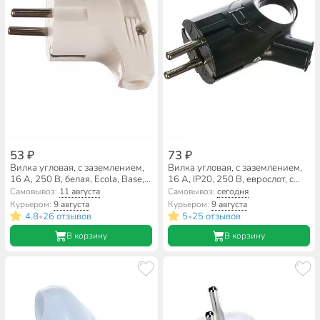
53 ₽
73 ₽
Вилка угловая, с заземлением,
Вилка угловая, с заземлением,
16 А, 250 В, белая, Ecola, Base,
16 А, IP20, 250 В, еврослот, с
AEPL2WEAY
ушком, черная, UNIVersal,
Самовывоз:
11 августа
Самовывоз:
сегодня
А0112
Курьером:
9 августа
Курьером:
9 августа
4.8
26 отзывов
5
25 отзывов
•
•
В корзину
В корзину