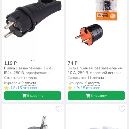
119 ₽
74 ₽
Вилка с заземлением, 16 А,
Вилка прямая, без заземления,
IP44, 250 В, однофазная,
10 А, 250 В, с красной вставкая,
каучук, с ушком, еврослот,
черная, TDM Electric, SQ1806-
Самовывоз:
сегодня
Самовывоз:
11 августа
черная, UNIVersal, 3, 46802360
0210
Курьером:
9 августа
Курьером:
9 августа
4.8
16 отзывов
4.9
15 отзывов
•
•
В корзину
В корзину