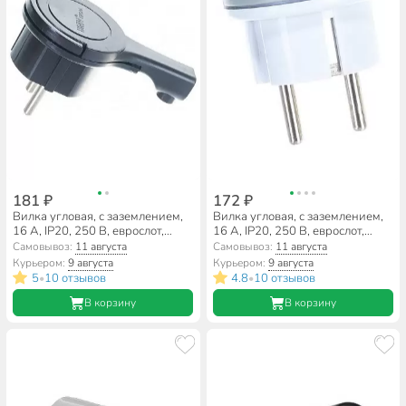
181 ₽
172 ₽
Вилка угловая, с заземлением,
Вилка угловая, с заземлением,
16 А, IP20, 250 В, еврослот,
16 А, IP20, 250 В, еврослот,
невидимка, черная, UNIVersal,
невидимка, белая, UNIVersal,
Самовывоз:
11 августа
Самовывоз:
11 августа
5565419
5566874
Курьером:
9 августа
Курьером:
9 августа
5
10 отзывов
4.8
10 отзывов
•
•
В корзину
В корзину