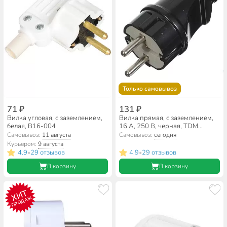
Только самовывоз
71 ₽
131 ₽
Вилка угловая, с заземлением,
Вилка прямая, с заземлением,
белая, В16-004
16 А, 250 В, черная, TDM
Electric, SQ1806-0004
Самовывоз:
11 августа
Самовывоз:
сегодня
Курьером:
9 августа
4.9
29 отзывов
4.9
29 отзывов
•
•
В корзину
В корзину
ХИТ
ПРОДАЖ