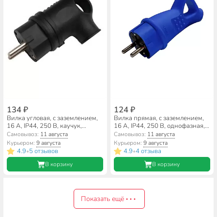
134 ₽
124 ₽
Вилка угловая, с заземлением,
Вилка прямая, с заземлением,
16 А, IP44, 250 В, каучук,
16 А, IP44, 250 В, однофазная,
разборная, с ушком, черная,
каучук, с ушком, синяя,
Самовывоз:
11 августа
Самовывоз:
11 августа
General Lighting Systems,
UNIVersal, 3040
Курьером:
9 августа
Курьером:
9 августа
470519
4.9
5 отзывов
4.9
4 отзыва
•
•
В корзину
В корзину
Показать ещё