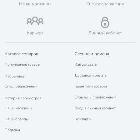
Наши магазины
Спецпредложения
🛍 Скидки, акции, распродажи каждый день!
📜 Только оригинальная продукция. Интернет-гипермаркет
Порядок - официальный представитель ведущих мировых
марок.
Карьера
Личный кабинет
Каталог товаров
Сервис и помощь
Популярные товары
Как заказать
Доставка и оплата
Избранное
Спецпредложения
Гарантия и возврат
Отзывы и предложения
История просмотров
Наши магазины
Вход в личный кабинет
Наши бренды
Контакты
Подарки