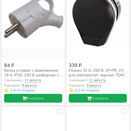
84 ₽
339 ₽
Вилка угловая, с заземлением,
Разъем 32 А, 250 В, 2Р+РЕ, ОУ,
16 А, IP20, 250 В, разборная, с
для электроплит, черный, TDM
ушком, белая, General Lighting
Electric, SQ1812-0002
Самовывоз:
11 августа
Самовывоз:
11 августа
Systems, 470512
Курьером:
9 августа
Курьером:
9 августа
4.9
9 отзывов
4.5
8 отзывов
•
•
В корзину
В корзину