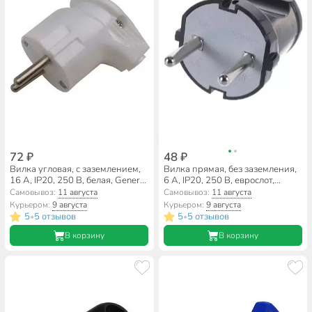
72 ₽
48 ₽
Вилка угловая, с заземлением,
Вилка прямая, без заземления,
16 А, IP20, 250 В, белая, General
6 А, IP20, 250 В, еврослот,
Lighting Systems, GRV-P-16-С-
черная, UNIVersal, A0113
Самовывоз:
11 августа
Самовывоз:
11 августа
G-W-IP20, 470510
Курьером:
9 августа
Курьером:
9 августа
5
5 отзывов
5
5 отзывов
•
•
В корзину
В корзину