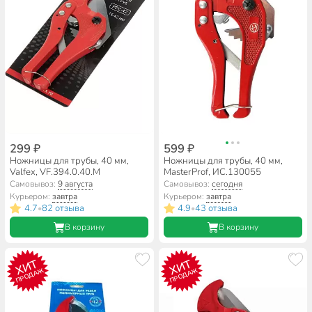
299 ₽
599 ₽
Ножницы для трубы, 40 мм,
Ножницы для трубы, 40 мм,
Valfex, VF.394.0.40.M
MasterProf, ИС.130055
Самовывоз:
9 августа
Самовывоз:
сегодня
Курьером:
завтра
Курьером:
завтра
4.7
82 отзыва
4.9
43 отзыва
•
•
В корзину
В корзину
ХИТ
ХИТ
ПРОДАЖ
ПРОДАЖ