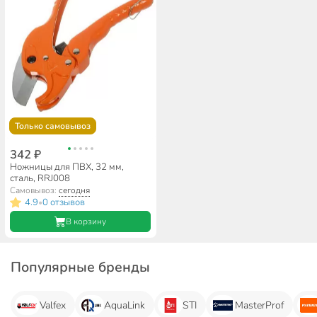
Только самовывоз
342 ₽
Ножницы для ПВХ, 32 мм,
сталь, RRJ008
Самовывоз:
сегодня
4.9
0 отзывов
•
В корзину
Популярные бренды
Valfex
AquaLink
STI
MasterProf