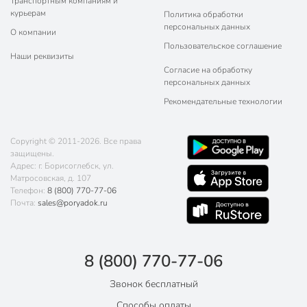
Транспортным компаниям и
курьерам
Политика обработки
персональных данных
О компании
Пользовательское соглашение
Наши реквизиты
Согласие на обработку
персональных данных
Рекомендательные технологии
Copyright © 2011-2026. Все права
защищены.
Адрес: г. Борисоглебск, ул.
Матросовская, д. 107
Телефон:
8 (800) 770-77-06
Почта:
sales@poryadok.ru
8 (800) 770-77-06
Звонок бесплатный
Способы оплаты