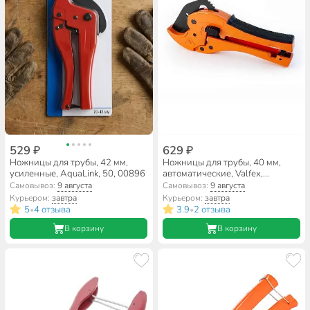
529 ₽
629 ₽
Ножницы для трубы, 42 мм,
Ножницы для трубы, 40 мм,
усиленные, AquaLink, 50, 00896
автоматические, Valfex,
VF.733.0.40.А
Самовывоз:
9 августа
Самовывоз:
9 августа
Курьером:
завтра
Курьером:
завтра
5
4 отзыва
3.9
2 отзыва
•
•
В корзину
В корзину