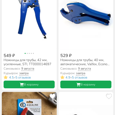
549 ₽
529 ₽
Ножницы для трубы, 42 мм,
Ножницы для трубы, 40 мм,
усиленные, STI, ТТ000014697
автоматические, Valfex, Econom,
VF.819.0.40.А.EC
Самовывоз:
9 августа
Самовывоз:
9 августа
Курьером:
завтра
Курьером:
завтра
4.5
5 отзывов
4.9
5 отзывов
•
•
В корзину
В корзину