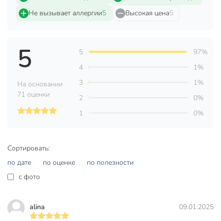
указана на упаковке. Следуйте рекомендациям,
Не вызывает аллергии
5
Высокая цена
5
указанным на ярлыках изделий. Изделия из тканей с
неустойчивыми красителями стирайте отдельно. При
ручной стирке перед загрузкой белья полностью
5
растворите порошок в воде, после стирки несколько раз
5
97%
прополощите изделие в тёплой, а затем в холодной воде
4
1%
до исчезновения пены.
3
1%
На основании
Состав:
71 оценки
2
0%
5-15% анионных ПАВ; 5% неионогенных ПАВ,
1
0%
поликарбоксилатов, фосфонатов, энзимов, отдушки.
Условия хранения
:
Сортировать:
Хранить при температуре не выше +35°С и относительной
по дате
по оценке
по полезности
влажности воздуха не более 95%.
c фото
Вы можете приобрести «Стиральный порошок Лоск, 4.05
кг, автомат, для цветного белья, Color» и другие товары в
нашем интернет-магазине в Борисоглебске по низким
alina
09.01.2025
ценам и с бесплатным самовывозом.