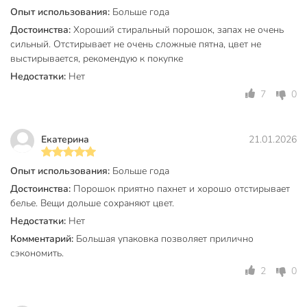
Опыт использования:
Больше года
Техническая информация
Достоинства:
Хороший стиральный порошок, запах не очень
Вес, кг
4 кг
сильный. Отстирывает не очень сложные пятна, цвет не
выстирывается, рекомендую к покупке
Бренд
Лоск
Недостатки:
Нет
Страна производства
Россия
7
0
Аромат
свежесть
Екатерина
21.01.2026
для цветного
белья
Назначение
Опыт использования:
Больше года
для джинсовых
тканей
Достоинства:
Порошок приятно пахнет и хорошо отстирывает
белье. Вещи дольше сохраняют цвет.
эффективен в
Недостатки:
Нет
Особенности
холодной воде
Комментарий:
Большая упаковка позволяет прилично
сэкономить.
Тип стирки
автомат
2
0
Вид упаковки
пакет
Количество стирок
27