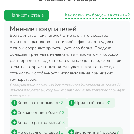
Cохраняет яркость цветного белья.
Написать отзыв
Дарит вещам приятный аромат.
Как получить бонусы за отзывы?
Работает в стиральных машинах любого типа и в
Мнение покупателей
воде любой жесткостию
Большинство покупателей отмечают, что средство
Эффективен уже при 30 ˚C.
отлично справляется со стиркой, эффективно удаляет
Не содержит фосфатов и хлорных соединений,
пятна и сохраняет яркость цветного белья. Продукт
обладает приятным, ненавязчивым ароматом и хорошо
безопасен для окружающей среды и кожи человека.
растворяется в воде, не оставляя следов на одежде. При
100 % перерабатываемая упаковка.
этом, некоторые пользователи указывают на высокую
стоимость и особенности использования при низких
Для стирки цветных изделий из хлопчатобумажных,
температурах.
льняных, синтетических тканей и тканей из смешанных
Сгенерировано с помощью Искусственного Интеллекта на основе 66
волокон в стиральных машинах-автоматах и ручной
отзывов покупателей, собранных с различных тематических площадок
стирки в воде любой жёсткости.
в интернете
Хорошо отстирывает
42
Приятный запах
31
Рекомендации:
Сохраняет цвет белья
13
Насыпьте необходимое количество порошка в
Хорошо растворяется
13
соответствующее отделение стиральной машины перед
началом стирки. Подробная информация о дозировке
Не оставляет следов
11
Экономичный расход
8