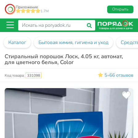
Приложение
Открыть
1.7M
Каталог
Бытовая химия, гигиена и уход
Средств
Стиральный порошок Лоск, 4.05 кг, автомат,
для цветного белья, Color
5
66 отзывов
•
Код товара:
331098