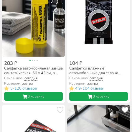
283 ₽
104 ₽
Салфетка автомобильная замша
Салфетки влажные
синтетическая, 66 х 43 см, в
автомобильные для салона
тубусе, Autovirazh, AV-018211
автомобиля, 30 шт, Top Gear,
Самовывоз:
сегодня
Самовывоз:
сегодня
48039
Курьером:
завтра
Курьером:
завтра
5
120 отзывов
4.9
104 отзыва
•
•
В корзину
В корзину