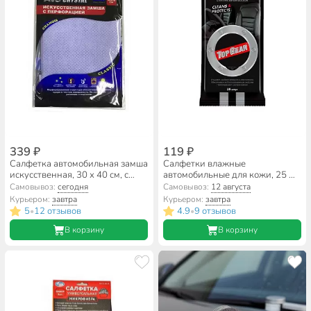
339 ₽
119 ₽
Салфетка автомобильная замша
Салфетки влажные
искусственная, 30 х 40 см, с
автомобильные для кожи, 25 шт,
перфорацией, голубая, AVS,
Top Gear, 48237
Самовывоз:
сегодня
Самовывоз:
12 августа
BCH-3040, A78951S
Курьером:
завтра
Курьером:
завтра
5
12 отзывов
4.9
9 отзывов
•
•
В корзину
В корзину