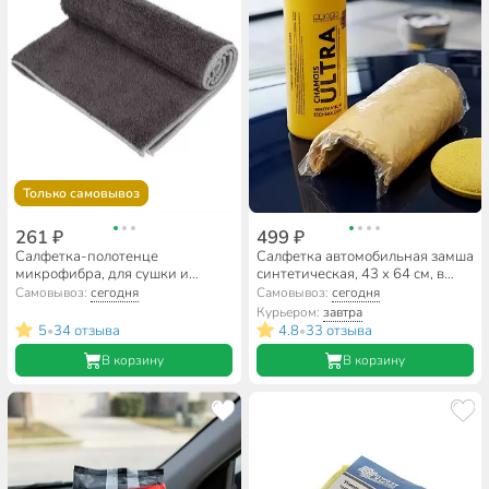
Только самовывоз
261 ₽
499 ₽
Салфетка-полотенце
Салфетка автомобильная замша
микрофибра, для сушки и
синтетическая, 43 х 64 см, в
мойки авто, 50х60 см, Clim Art,
тубусе, Azard, Ultra chamois,
Самовывоз:
сегодня
Самовывоз:
сегодня
CLA00743
AUC-02
Курьером:
завтра
5
34 отзыва
4.8
33 отзыва
•
•
В корзину
В корзину