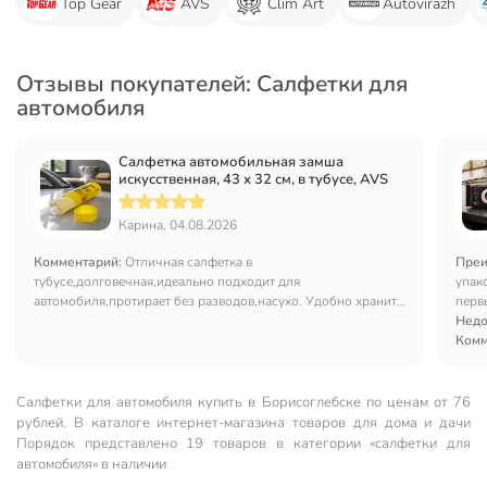
Top Gear
AVS
Clim Art
Autovirazh
Отзывы покупателей: Салфетки для
автомобиля
Салфетка автомобильная замша
искусственная, 43 х 32 см, в тубусе, AVS
Карина, 04.08.2026
Комментарий:
Отличная салфетка в
Преи
тубусе,долговечная,идеально подходит для
упак
автомобиля,протирает без разводов,насухо. Удобно хранить.
первы
Рекомендую,нужная вещь
Недо
Комм
Салфетки для автомобиля купить в Борисоглебске по ценам от 76
рублей. В каталоге интернет-магазина товаров для дома и дачи
Порядок представлено 19 товаров в категории «салфетки для
автомобиля» в наличии