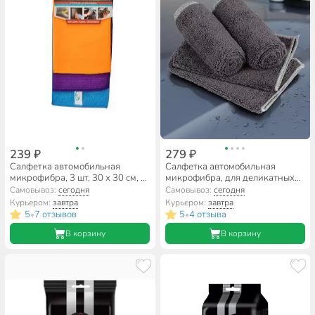
239 ₽
279 ₽
Салфетка автомобильная
Салфетка автомобильная
микрофибра, 3 шт, 30 х 30 см, в
микрофибра, для деликатных
ассортименте, AV-018013
поверхностей, 3 шт, 30 х 40 см,
Самовывоз:
сегодня
Самовывоз:
сегодня
Clim Art, CLA00740
Курьером:
завтра
Курьером:
завтра
5
7 отзывов
5
4 отзыва
•
•
В корзину
В корзину