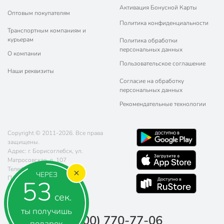
Активация Бонусной Карты
Оптовым покупателям
Политика конфиденциальности
Транспортным компаниям и
курьерам
Политика обработки
персональных данных
О компании
Пользовательское соглашение
Наши реквизиты
Согласие на обработку
персональных данных
Рекомендательные технологии
Copyright © 2011-2026. Все права
защищены.
Адрес: г. Борисоглебск, ул.
Матросовская, д. 107
Телефон:
8 (800) 770-77-06
ЧЕРЕЗ
Почта:
sales@poryadok.ru
53
сек.
ты получишь
8 (800) 770-77-06
подарок