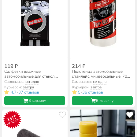
119 ₽
214 ₽
Салфетки влажные
Полотенца автомобильные
автомобильные для стекол,
спанлейс, универсальные, 70
зеркал, фар, 30 шт, Top Gear,
шт, 22 х 30 см, в рулоне, Top
Самовывоз:
сегодня
Самовывоз:
сегодня
48038
Gear, 30046
Курьером:
завтра
Курьером:
завтра
4.7
37 отзывов
5
36 отзывов
•
•
В корзину
В корзину
ХИТ
ПРОДАЖ