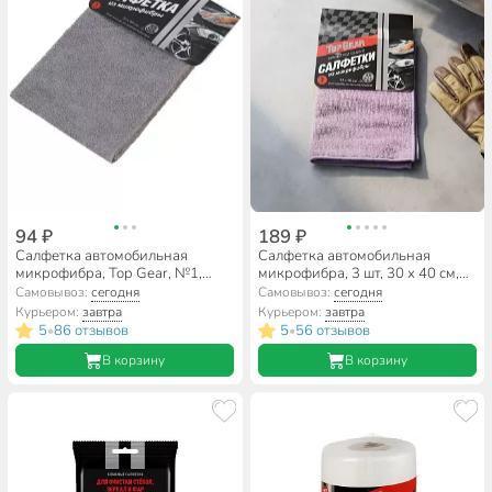
94 ₽
189 ₽
Салфетка автомобильная
Салфетка автомобильная
микрофибра, Top Gear, №1,
микрофибра, 3 шт, 30 х 40 см,
72532
Top Gear, №3, 72741
Самовывоз:
сегодня
Самовывоз:
сегодня
Курьером:
завтра
Курьером:
завтра
5
86 отзывов
5
56 отзывов
•
•
В корзину
В корзину