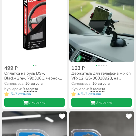
499 ₽
163 ₽
Оплетка на руль DSV,
Держатель для телефона Vixion,
Black+Grey, R99306C, черно-
VR-12, GS-00028928, на
серая
присоске, черный
Самовывоз:
10 августа
Самовывоз:
10 августа
Курьером:
8 августа
Курьером:
8 августа
5
3 отзыва
4.5
2 отзыва
•
•
В корзину
В корзину