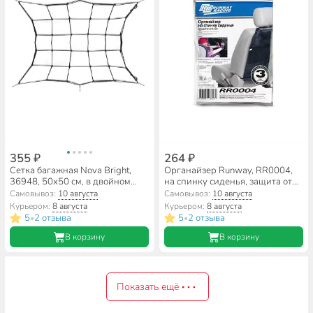
355 ₽
264 ₽
Сетка багажная Nova Bright,
Органайзер Runway, RR0004,
36948, 50х50 см, в двойном
на спинку сиденья, защита от
блистере
детских ног
Самовывоз:
10 августа
Самовывоз:
10 августа
Курьером:
8 августа
Курьером:
8 августа
5
2 отзыва
5
2 отзыва
•
•
В корзину
В корзину
Показать ещё