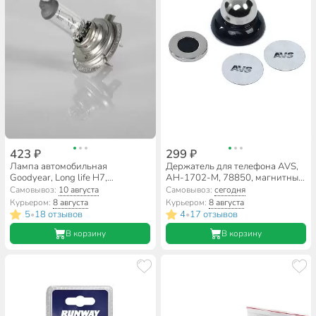
423 ₽
299 ₽
Лампа автомобильная
Держатель для телефона AVS,
Goodyear, Long life Н7,
AH-1702-M, 78850, магнитный,
GY017123, 12V 55W PX26d
самоклеящаяся основа
Самовывоз:
10 августа
Самовывоз:
сегодня
Курьером:
8 августа
Курьером:
8 августа
5
18 отзывов
4
17 отзывов
•
•
В корзину
В корзину