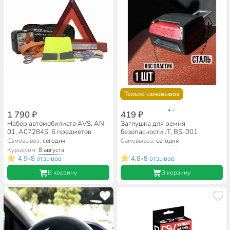
Только самовывоз
1 790 ₽
419 ₽
Набор автомобилиста AVS, AN-
Заглушка для ремня
01, A07284S, 6 предметов
безопасности JT, BS-001
Самовывоз:
сегодня
Самовывоз:
сегодня
Курьером:
8 августа
4.9
8 отзывов
4.8
8 отзывов
•
•
В корзину
В корзину