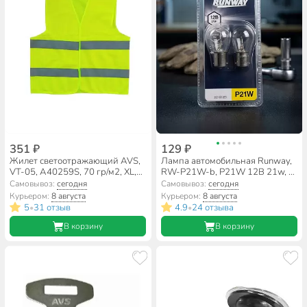
351 ₽
129 ₽
Жилет светоотражающий AVS,
Лампа автомобильная Runway,
VT-05, A40259S, 70 гр/м2, XL,
RW-P21W-b, P21W 12В 21w, 2
желтый
шт, блистер
Самовывоз:
сегодня
Самовывоз:
сегодня
Курьером:
8 августа
Курьером:
8 августа
5
31 отзыв
4.9
24 отзыва
•
•
В корзину
В корзину