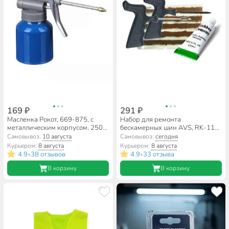
169 ₽
291 ₽
Масленка Рокот, 669-875, с
Набор для ремонта
металлическим корпусом, 250
бескамерных шин AVS, RK-110,
мл
A78220S, 8 предметов
Самовывоз:
10 августа
Самовывоз:
сегодня
Курьером:
8 августа
Курьером:
8 августа
4.9
38 отзывов
4.9
33 отзыва
•
•
В корзину
В корзину