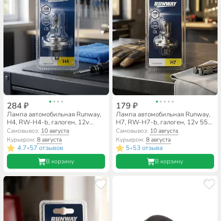
284 ₽
179 ₽
Лампа автомобильная Runway,
Лампа автомобильная Runway,
Н4, RW-H4-b, галоген, 12v
Н7, RW-H7-b, галоген, 12v 55w,
60/55w, блистер
блистер
Самовывоз:
10 августа
Самовывоз:
10 августа
Курьером:
8 августа
Курьером:
8 августа
4.7
57 отзывов
5
53 отзыва
•
•
В корзину
В корзину