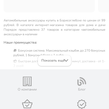
Покупкой довольны.
Автомобильные аксессуары купить в Борисоглебске по ценам от 99
рублей. В каталоге интернет-магазина товаров для дома и дачи
Порядок представлено 37 товаров в категории «автомобильные
аксессуары» в наличии
Наши преимущества:
🎁 Бонусная система. Максимальный кэшбэк до 270 бонусных
рублей, 1 бонусный балл = 1 рубль.
Показать ещё
📦 Быстрая доставка. Самовывоз от 60 минут, доставка - от 1-
2 дней.
🛒 Бесплатный самовывоз из магазинов города Борисоглебск.
Жители Воронежской области могут сделать заказ и оплатить
его онлайн на официальном сайте сети магазинов Порядок.
Мы предлагаем бесплатную курьерскую доставку для товара
О компании
Блог
«автомобильные аксессуары» при заказе от 3000 рублей в
такие города, как: Поворино, Новохопёрск, Урюпинск.
💳 Оплата: онлайн на сайте интернет-гипермаркета или
наличными при получении.