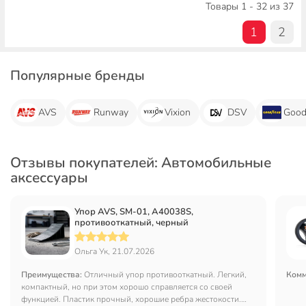
Товары 1 - 32 из 37
1
2
Популярные бренды
AVS
Runway
Vixion
DSV
Good
Отзывы покупателей: Автомобильные
аксессуары
Упор AVS, SM-01, A40038S,
противооткатный, черный
Ольга Ук, 21.07.2026
Преимущества:
Отличный упор противооткатный. Легкий,
Комм
компактный, но при этом хорошо справляется со своей
функцией. Пластик прочный, хорошие ребра жестокости.