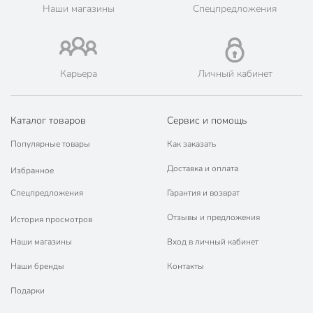
Наши магазины
Спецпредложения
🛍 Скидки, акции, распродажи каждый день!
📜 Только оригинальная продукция. Интернет-гипермаркет
Порядок - официальный представитель ведущих мировых
марок.
Карьера
Личный кабинет
Каталог товаров
Сервис и помощь
Популярные товары
Как заказать
Доставка и оплата
Избранное
Спецпредложения
Гарантия и возврат
Отзывы и предложения
История просмотров
Наши магазины
Вход в личный кабинет
Наши бренды
Контакты
Подарки