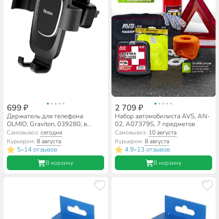
699 ₽
2 709 ₽
Держатель для телефона
Набор автомобилиста AVS, AN-
OLMIO, Graviton, 039280, в
02, A07379S, 7 предметов
дефлектор
Самовывоз:
сегодня
Самовывоз:
10 августа
Курьером:
8 августа
Курьером:
8 августа
5
14 отзывов
4.9
13 отзывов
•
•
В корзину
В корзину