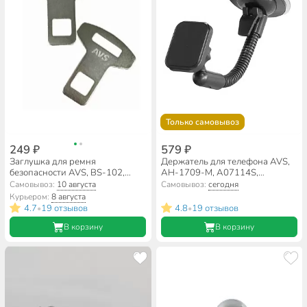
Только самовывоз
249 ₽
579 ₽
Заглушка для ремня
Держатель для телефона AVS,
безопасности AVS, BS-102,
AH-1709-M, А07114S,
A78466S/А85062S, 2 шт, 50
магнитный, на присоске,
Самовывоз:
10 августа
Самовывоз:
сегодня
слоев
черный
Курьером:
8 августа
4.7
19 отзывов
4.8
19 отзывов
•
•
В корзину
В корзину