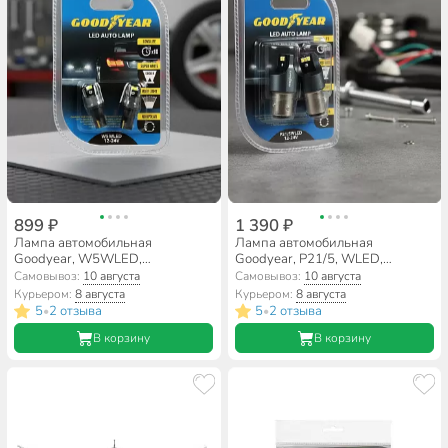
899 ₽
1 390 ₽
Лампа автомобильная
Лампа автомобильная
Goodyear, W5WLED,
Goodyear, P21/5, WLED,
GY012021, W5WLED 12-24V, 2
GY015005, 12-24V, 2 шт,
Самовывоз:
10 августа
Самовывоз:
10 августа
шт, светодиодная
светодиодная
Курьером:
8 августа
Курьером:
8 августа
5
2 отзыва
5
2 отзыва
•
•
В корзину
В корзину