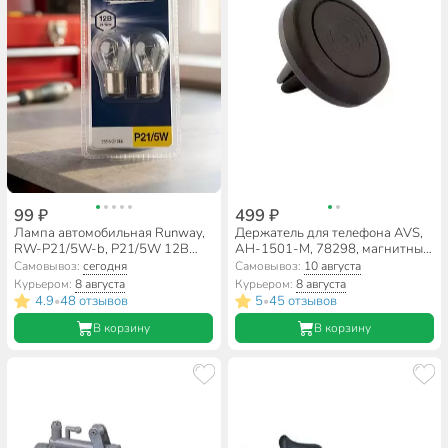
99 ₽
499 ₽
Лампа автомобильная Runway,
Держатель для телефона AVS,
RW-P21/5W-b, P21/5W 12В
AH-1501-M, 78298, магнитный,
21/5w, 2 шт, блистер
в дефлектор, черный
Самовывоз:
сегодня
Самовывоз:
10 августа
Курьером:
8 августа
Курьером:
8 августа
4.9
48 отзывов
5
45 отзывов
•
•
В корзину
В корзину