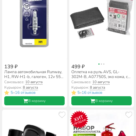
139 ₽
499 ₽
Лампа автомобильная Runway,
Оплетка на руль AVS, GL-
Н1, RW-H1-b, галоген, 12v 55w,
302M-B, A07750S, эко кожа, со
блистер
шнурком, М, перфорированная,
Самовывоз:
10 августа
Самовывоз:
10 августа
черная
Курьером:
8 августа
Курьером:
8 августа
5
16 отзывов
5
16 отзывов
•
•
В корзину
В корзину
ХИТ
ПРОДАЖ