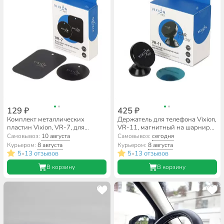
129 ₽
425 ₽
Комплект металлических
Держатель для телефона Vixion,
пластин Vixion, VR-7, для
VR-11, магнитный на шарнире,
магнитных держателей
черный
Самовывоз:
10 августа
Самовывоз:
сегодня
Курьером:
8 августа
Курьером:
8 августа
5
13 отзывов
5
13 отзывов
•
•
В корзину
В корзину