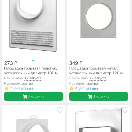
273 ₽
349 ₽
Площадка торцевая пластик,
Площадка торцевая металл,
установочный диаметр 100 мм,
установочный диаметр 120 мм,
с решеткой, ERA, 100ПТПР
Планета, 120ТП
Самовывоз:
12 августа
Самовывоз:
12 августа
Курьером:
завтра
Курьером:
завтра
4.7
4 отзыва
4.8
4 отзыва
•
•
В корзину
В корзину