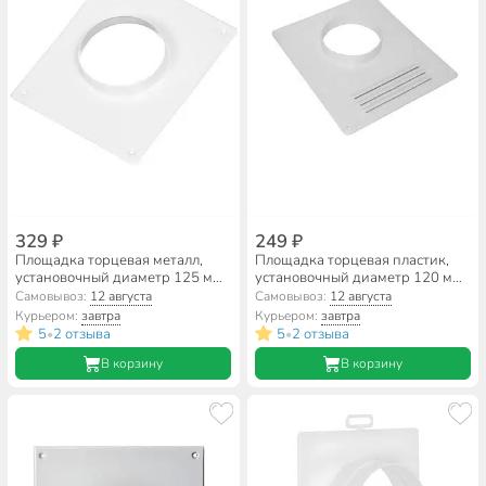
329 ₽
249 ₽
Площадка торцевая металл,
Площадка торцевая пластик,
установочный диаметр 125 мм,
установочный диаметр 120 мм,
Viento, 125ПМ
с решеткой, 205х240 фланец
Самовывоз:
12 августа
Самовывоз:
12 августа
D120, Viento, 120ПР
Курьером:
завтра
Курьером:
завтра
5
2 отзыва
5
2 отзыва
•
•
В корзину
В корзину