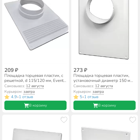
209 ₽
273 ₽
Площадка торцевая пластик, с
Площадка торцевая пластик,
решеткой, d 115/120 мм, Event,
установочный диаметр 150 мм,
ТППРУ 115/120
ERA, 150ПТП
Самовывоз:
12 августа
Самовывоз:
12 августа
Курьером:
завтра
Курьером:
завтра
4.9
1 отзыв
5
1 отзыв
•
•
В корзину
В корзину