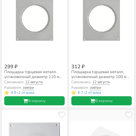
299 ₽
312 ₽
Площадка торцевая металл,
Площадка торцевая металл,
установочный диаметр 110 мм,
установочный диаметр 100 мм,
Планета, 110ТП
Планета, 100ТП
Самовывоз:
12 августа
Самовывоз:
12 августа
Курьером:
завтра
Курьером:
завтра
4.9
2 отзыва
4.7
2 отзыва
•
•
В корзину
В корзину