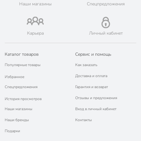
Наши магазины
Спецпредложения
🛍 Скидки, акции, распродажи каждый день!
📜 Только оригинальная продукция. Интернет-гипермаркет
Порядок - официальный представитель ведущих мировых
марок.
Карьера
Личный кабинет
Каталог товаров
Сервис и помощь
Популярные товары
Как заказать
Доставка и оплата
Избранное
Спецпредложения
Гарантия и возврат
Отзывы и предложения
История просмотров
Наши магазины
Вход в личный кабинет
Наши бренды
Контакты
Подарки