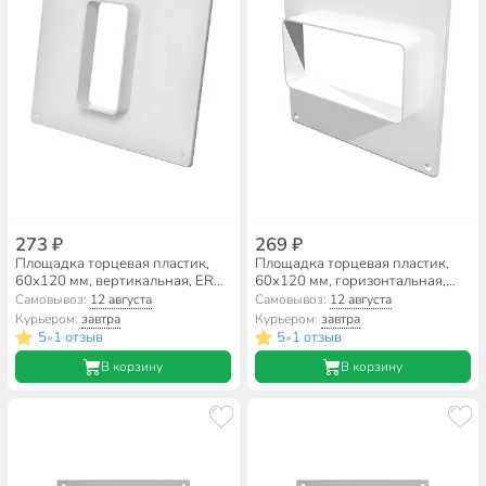
273 ₽
269 ₽
Площадка торцевая пластик,
Площадка торцевая пластик,
60х120 мм, вертикальная, ERA,
60х120 мм, горизонтальная,
612ПТВ
ERA, 612ПТГ
Самовывоз:
12 августа
Самовывоз:
12 августа
Курьером:
завтра
Курьером:
завтра
5
1 отзыв
5
1 отзыв
•
•
В корзину
В корзину