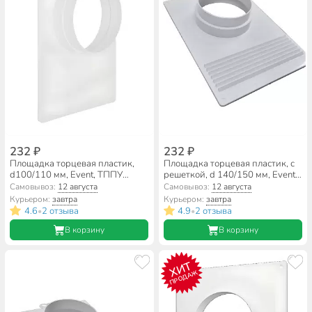
232 ₽
232 ₽
Площадка торцевая пластик,
Площадка торцевая пластик, с
d100/110 мм, Event, ТППУ
решеткой, d 140/150 мм, Event,
100/110
ТППРУ 140/150
Самовывоз:
12 августа
Самовывоз:
12 августа
Курьером:
завтра
Курьером:
завтра
4.6
2 отзыва
4.9
2 отзыва
•
•
В корзину
В корзину
ХИТ
ПРОДАЖ