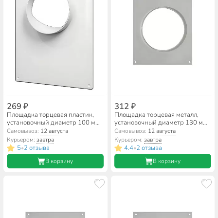
269 ₽
312 ₽
Площадка торцевая пластик,
Площадка торцевая металл,
установочный диаметр 100 мм,
установочный диаметр 130 мм,
ERA, 100ПТП
Планета, 130ТП
Самовывоз:
12 августа
Самовывоз:
12 августа
Курьером:
завтра
Курьером:
завтра
5
2 отзыва
4.4
2 отзыва
•
•
В корзину
В корзину