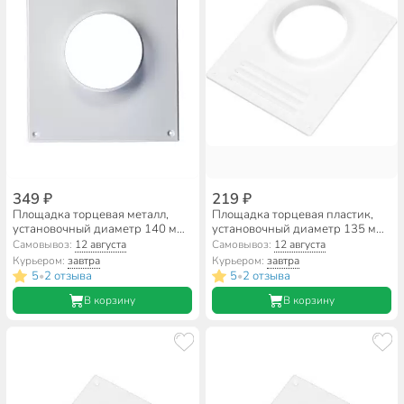
349 ₽
219 ₽
Площадка торцевая металл,
Площадка торцевая пластик,
установочный диаметр 140 мм,
установочный диаметр 135 мм,
Планета, 140ТП
с решеткой, Event, ТППР135
Самовывоз:
12 августа
Самовывоз:
12 августа
Курьером:
завтра
Курьером:
завтра
5
2 отзыва
5
2 отзыва
•
•
В корзину
В корзину