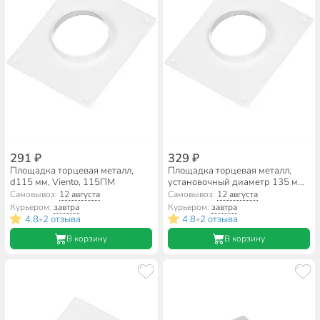
291 ₽
329 ₽
Площадка торцевая металл,
Площадка торцевая металл,
d115 мм, Viento, 115ПМ
установочный диаметр 135 мм,
Viento, 135ПМ
Самовывоз:
12 августа
Самовывоз:
12 августа
Курьером:
завтра
Курьером:
завтра
4.8
2 отзыва
4.8
2 отзыва
•
•
В корзину
В корзину