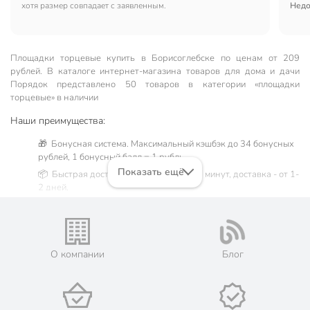
хотя размер совпадает с заявленным.
этом
Недо
испо
прик
лучш
Площадки торцевые купить в Борисоглебске по ценам от 209
рублей. В каталоге интернет-магазина товаров для дома и дачи
Порядок представлено 50 товаров в категории «площадки
торцевые» в наличии
Наши преимущества:
🎁 Бонусная система. Максимальный кэшбэк до 34 бонусных
рублей, 1 бонусный балл = 1 рубль.
Показать ещё
📦 Быстрая доставка. Самовывоз от 60 минут, доставка - от 1-
2 дней.
🛒 Бесплатный самовывоз из магазинов города Борисоглебск.
Жители Воронежской области могут сделать заказ и оплатить
его онлайн на официальном сайте сети магазинов Порядок.
Мы предлагаем бесплатную курьерскую доставку для товара
О компании
Блог
«площадки торцевые» при заказе от 3000 рублей в такие
города, как: Поворино, Новохопёрск, Урюпинск.
💳 Оплата: онлайн на сайте интернет-гипермаркета или
наличными при получении.