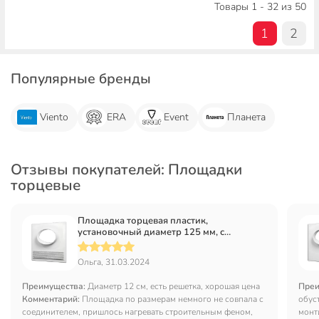
Товары 1 - 32 из 50
1
2
Популярные бренды
Viento
ERA
Event
Планета
Отзывы покупателей: Площадки
торцевые
Площадка торцевая пластик,
установочный диаметр 125 мм, с
решеткой, ERA, 125ПТПР
Ольга, 31.03.2024
Преимущества:
Диаметр 12 см, есть решетка, хорошая цена
Преи
Комментарий:
Площадка по размерам немного не совпала с
обус
соединителем, пришлось нагревать строительным феном,
монт