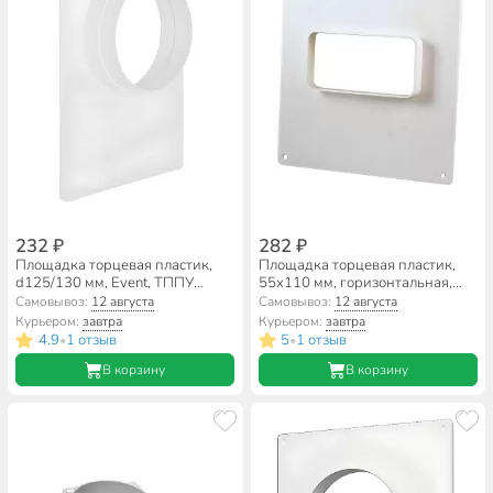
232 ₽
282 ₽
Площадка торцевая пластик,
Площадка торцевая пластик,
d125/130 мм, Event, ТППУ
55х110 мм, горизонтальная,
125/130
Event, ТПП511Г
Самовывоз:
12 августа
Самовывоз:
12 августа
Курьером:
завтра
Курьером:
завтра
4.9
1 отзыв
5
1 отзыв
•
•
В корзину
В корзину