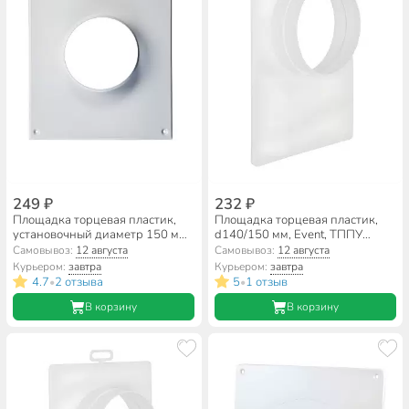
249 ₽
232 ₽
Площадка торцевая пластик,
Площадка торцевая пластик,
установочный диаметр 150 мм,
d140/150 мм, Event, ТППУ
205х240 фланец D150, Viento,
140/150
Самовывоз:
12 августа
Самовывоз:
12 августа
150П
Курьером:
завтра
Курьером:
завтра
4.7
2 отзыва
5
1 отзыв
•
•
В корзину
В корзину