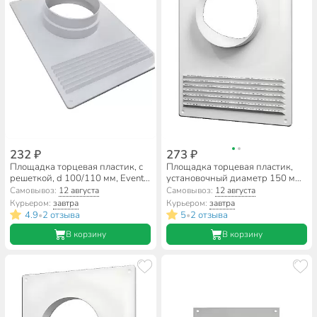
232 ₽
273 ₽
Площадка торцевая пластик, с
Площадка торцевая пластик,
решеткой, d 100/110 мм, Event,
установочный диаметр 150 мм,
ТППРУ 100/110
с решеткой, ERA, 150ПТПР
Самовывоз:
12 августа
Самовывоз:
12 августа
Курьером:
завтра
Курьером:
завтра
4.9
2 отзыва
5
2 отзыва
•
•
В корзину
В корзину