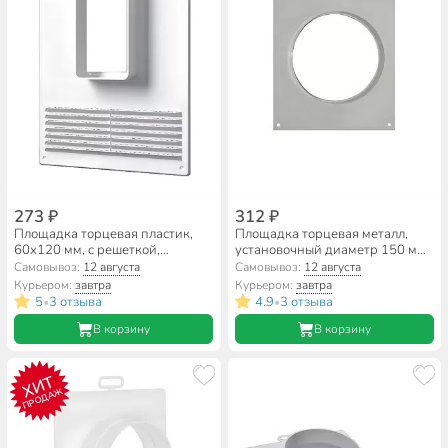
273 ₽
312 ₽
Площадка торцевая пластик,
Площадка торцевая металл,
60х120 мм, с решеткой,
установочный диаметр 150 мм,
вертикальная, ERA, 612ПТВР
Планета, 150ТП
Самовывоз:
12 августа
Самовывоз:
12 августа
Курьером:
завтра
Курьером:
завтра
5
3 отзыва
4.9
3 отзыва
•
•
В корзину
В корзину
ХИТ
ПРОДАЖ