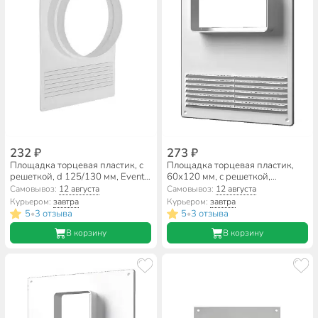
232 ₽
273 ₽
Площадка торцевая пластик, с
Площадка торцевая пластик,
решеткой, d 125/130 мм, Event,
60х120 мм, с решеткой,
ТППРУ 125/130
горизонтальная, ERA, 612ПТГР
Самовывоз:
12 августа
Самовывоз:
12 августа
Курьером:
завтра
Курьером:
завтра
5
3 отзыва
5
3 отзыва
•
•
В корзину
В корзину