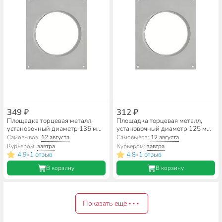
349 ₽
312 ₽
Площадка торцевая металл,
Площадка торцевая металл,
установочный диаметр 135 мм,
установочный диаметр 125 мм,
Планета, 135ТП
Планета, 125ТП
Самовывоз:
12 августа
Самовывоз:
12 августа
Курьером:
завтра
Курьером:
завтра
4.9
1 отзыв
4.8
1 отзыв
•
•
В корзину
В корзину
Показать ещё