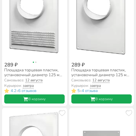
289 ₽
289 ₽
Площадка торцевая пластик,
Площадка торцевая пластик,
установочный диаметр 125 мм,
установочный диаметр 125 мм,
с решеткой, ERA, 125ПТПР
ERA, 125ПТП
Самовывоз:
12 августа
Самовывоз:
12 августа
Курьером:
завтра
Курьером:
завтра
4.2
6 отзывов
5
4 отзыва
•
•
В корзину
В корзину