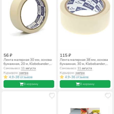
56 ₽
115 ₽
Лента малярная 30 мм, основа
Лента малярная 38 мм, основа
бумажная, 20 м, Klebebander,
бумажная, 30 м, Klebebander,
010
Kraft Premium, крепированная
Самовывоз:
11 августа
Самовывоз:
11 августа
Курьером:
завтра
Курьером:
завтра
4.9
38 отзывов
4.9
36 отзывов
•
•
В корзину
В корзину