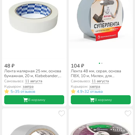
48 ₽
104 ₽
Лента малярная 25 мм, основа
Лента 48 мм, серая, основа
бумажная, 20 м, Klebebander,
ПВХ, 10 м, Милен, для
010
ремонтных работ, RIM810T
Самовывоз:
11 августа
Самовывоз:
11 августа
Курьером:
завтра
Курьером:
завтра
5
35 отзывов
4.9
32 отзыва
•
•
В корзину
В корзину