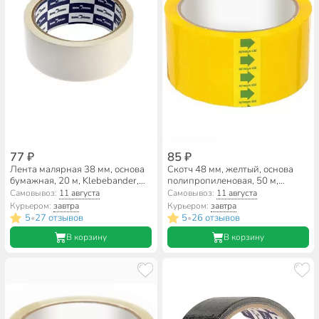
77 ₽
85 ₽
Лента малярная 38 мм, основа
Скотч 48 мм, желтый, основа
бумажная, 20 м, Klebebander,
полипропиленовая, 50 м,
K3820S
Фрегат, СЦ4850Ж
Самовывоз:
11 августа
Самовывоз:
11 августа
Курьером:
завтра
Курьером:
завтра
5
27 отзывов
5
26 отзывов
•
•
В корзину
В корзину