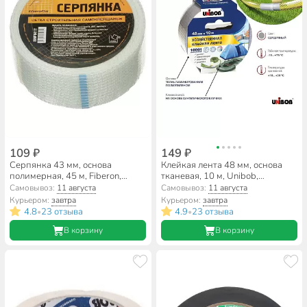
109 ₽
149 ₽
Серпянка 43 мм, основа
Клейкая лента 48 мм, основа
полимерная, 45 м, Fiberon,
тканевая, 10 м, Unibob,
самоклеющаяся, SMF041T/54
хозяйственная, 1000 вариантов
Самовывоз:
11 августа
Самовывоз:
11 августа
применений, 44264
Курьером:
завтра
Курьером:
завтра
4.8
23 отзыва
4.9
23 отзыва
•
•
В корзину
В корзину