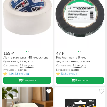
159 ₽
47 ₽
Лента малярная 48 мм, основа
Клейкая лента 9 мм,
бумажная, 27 м, Kroll,
двухсторонняя, основа
крепированная, 015/27
вспененная, 5 м, Фрегат,
Самовывоз:
11 августа
Самовывоз:
11 августа
МЧ0905С
Курьером:
завтра
Курьером:
завтра
4.9
23 отзыва
5
21 отзыв
•
•
В корзину
В корзину