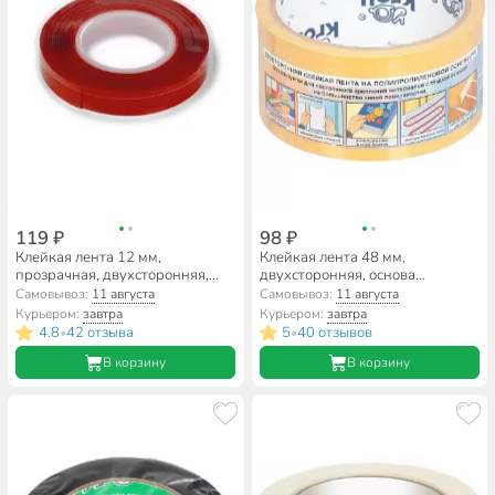
119 ₽
98 ₽
Клейкая лента 12 мм,
Клейкая лента 48 мм,
прозрачная, двухсторонняя,
двухсторонняя, основа
основа акриловая, 3 м,
полипропиленовая, 5 м, Kroll
Самовывоз:
11 августа
Самовывоз:
11 августа
Smartbuy, SBE-DST-12-03-t
Курьером:
завтра
Курьером:
завтра
4.8
42 отзыва
5
40 отзывов
•
•
В корзину
В корзину