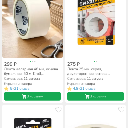
299 ₽
275 ₽
Лента малярная 48 мм, основа
Лента 25 мм, серая,
бумажная, 50 м, Kroll,
двухсторонняя, основа
крепированная, 5050/025
акриловая, 1.5 м, W-con
Самовывоз:
11 августа
Самовывоз:
11 августа
SmartFix HEAVY, монтажная
Курьером:
завтра
Курьером:
завтра
всепогодная, SFV2515G
5
21 отзыв
4.8
21 отзыв
•
•
В корзину
В корзину