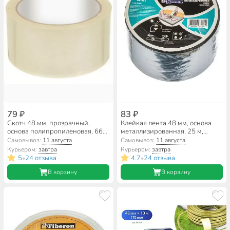
79 ₽
83 ₽
Скотч 48 мм, прозрачный,
Клейкая лента 48 мм, основа
основа полипропиленовая, 66
металлизированная, 25 м,
м, Фрегат, С03б
Фрегат, МЕ4825В
Самовывоз:
11 августа
Самовывоз:
11 августа
Курьером:
завтра
Курьером:
завтра
5
24 отзыва
4.7
24 отзыва
•
•
В корзину
В корзину