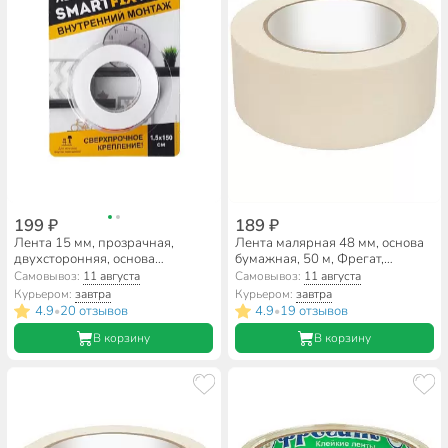
199 ₽
189 ₽
Лента 15 мм, прозрачная,
Лента малярная 48 мм, основа
двухсторонняя, основа
бумажная, 50 м, Фрегат,
акриловая, 1.5 м, W-con,
крепированная, КР10б
Самовывоз:
11 августа
Самовывоз:
11 августа
SmartFix Heavy, для
Курьером:
завтра
Курьером:
завтра
внутреннего монтажа,
4.9
20 отзывов
4.9
19 отзывов
•
•
SFV1515T
В корзину
В корзину