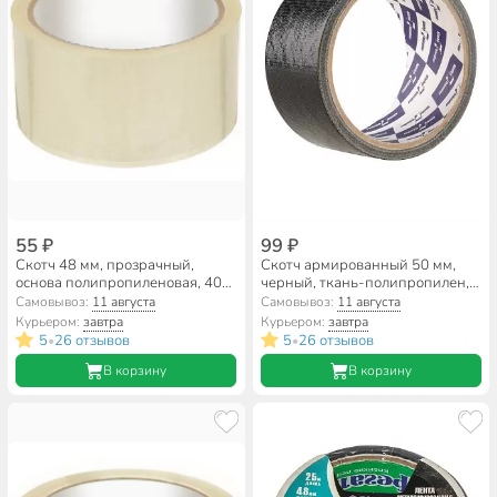
55 ₽
99 ₽
Скотч 48 мм, прозрачный,
Скотч армированный 50 мм,
основа полипропиленовая, 40
черный, ткань-полипропилен,
м, Фрегат, С4840СВбб
10 м, Klebebander
Самовывоз:
11 августа
Самовывоз:
11 августа
Курьером:
завтра
Курьером:
завтра
5
26 отзывов
5
26 отзывов
•
•
В корзину
В корзину