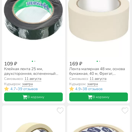
109 ₽
169 ₽
Клейкая лента 25 мм,
Лента малярная 48 мм, основа
двухсторонняя, вспененный
бумажная, 40 м, Фрегат,
полиэтилен, 5 м, Фрегат,
крепированная, КР4840б
Самовывоз:
11 августа
Самовывоз:
11 августа
МЧ255С
Курьером:
завтра
Курьером:
завтра
4.7
39 отзывов
4.9
38 отзывов
•
•
В корзину
В корзину