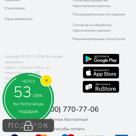
Политика обработки
персональных данных
О компании
Пользовательское соглашение
Наши реквизиты
Согласие на обработку
персональных данных
Рекомендательные технологии
Copyright © 2011-2026. Все права
защищены.
Адрес: г. Борисоглебск, ул.
Матросовская, д. 107
Телефон:
8 (800) 770-77-06
ЧЕРЕЗ
Почта:
sales@poryadok.ru
52
сек.
ты получишь
8 (800) 770-77-06
подарок
Звонок бесплатный
ПОДАРОК
Способы оплаты