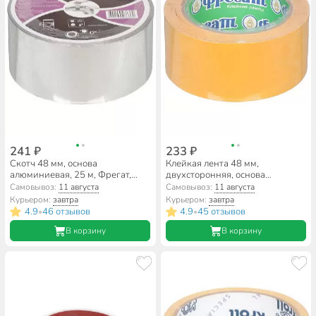
241 ₽
233 ₽
Скотч 48 мм, основа
Клейкая лента 48 мм,
алюминиевая, 25 м, Фрегат,
двухсторонняя, основа
АЛ482540В
полипропиленовая, 20 м,
Самовывоз:
11 августа
Самовывоз:
11 августа
Фрегат, ПП4820
Курьером:
завтра
Курьером:
завтра
4.9
46 отзывов
4.9
45 отзывов
•
•
В корзину
В корзину