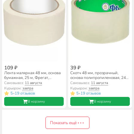
109 ₽
39 ₽
Лента малярная 48 мм, основа
Скотч 48 мм, прозрачный,
бумажная, 25 м, Фрегат,
основа полипропиленовая, 24
крепированная, КР09б
м, Фрегат, прозрачный,
Самовывоз:
11 августа
Самовывоз:
11 августа
С482445
Курьером:
завтра
Курьером:
завтра
5
19 отзывов
5
19 отзывов
•
•
В корзину
В корзину
Показать ещё