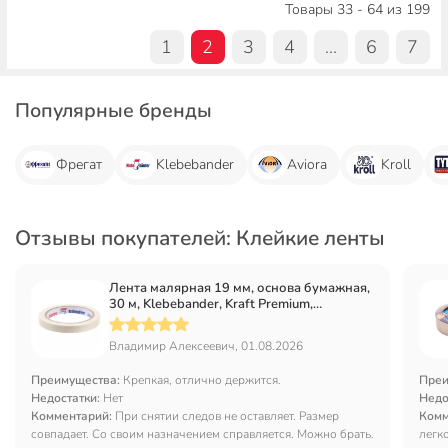
Товары 33 - 64 из 199
1
2
3
4
...
6
7
Популярные бренды
Фрегат
Klebebander
Aviora
Kroll
Отзывы покупателей: Клейкие ленты
Лента малярная 19 мм, основа бумажная,
30 м, Klebebander, Kraft Premium,
крепированная
Владимир Алексеевич, 01.08.2026
Преимущества:
Крепкая, отлично держится.
Преи
Недостатки:
Нет
Недо
Комментарий:
При снятии следов не оставляет. Размер
Комм
совпадает. Со своим назначением справляется. Можно брать.
легк