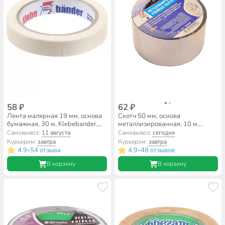
58 ₽
62 ₽
Лента малярная 19 мм, основа
Скотч 50 мм, основа
бумажная, 30 м, Klebebander,
металлизированная, 10 м,
Kraft Premium, крепированная
Klebebander, TZК451T
Самовывоз:
11 августа
Самовывоз:
сегодня
Курьером:
завтра
Курьером:
завтра
4.9
54 отзыва
4.9
48 отзывов
•
•
В корзину
В корзину