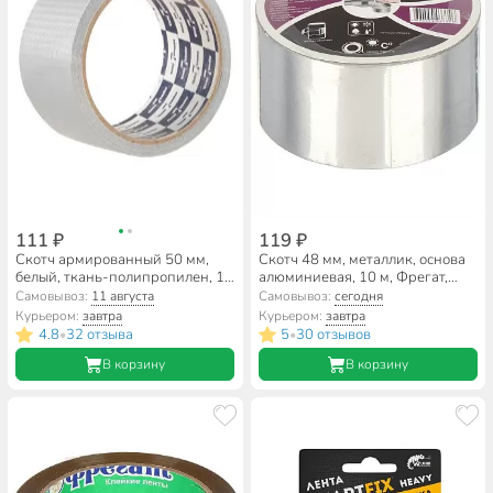
111 ₽
119 ₽
Скотч армированный 50 мм,
Скотч 48 мм, металлик, основа
белый, ткань-полипропилен, 10
алюминиевая, 10 м, Фрегат,
м, Klebebander
АЛ481040В
Самовывоз:
11 августа
Самовывоз:
сегодня
Курьером:
завтра
Курьером:
завтра
4.8
32 отзыва
5
30 отзывов
•
•
В корзину
В корзину