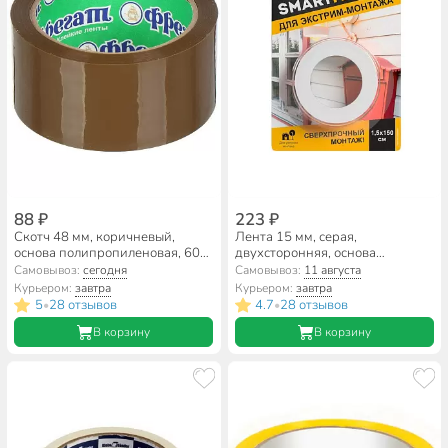
88 ₽
223 ₽
Скотч 48 мм, коричневый,
Лента 15 мм, серая,
основа полипропиленовая, 60
двухсторонняя, основа
м, Фрегат, С486045К
акриловая, 1.5 м, W-con
Самовывоз:
сегодня
Самовывоз:
11 августа
SmartFix HEAVY, монтажная
Курьером:
завтра
Курьером:
завтра
всепогодная, SFV1515G
5
28 отзывов
4.7
28 отзывов
•
•
В корзину
В корзину