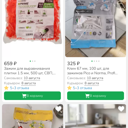
659 ₽
325 ₽
Зажим для выравнивания
Клин 67 мм, 100 шт, для
плитки 1.5 мм, 500 шт, СВП,
зажимов Pico и Norma, Profi
Prime, 00-00002083
Level Master, 00-00002017
Самовывоз:
10 августа
Самовывоз:
10 августа
Курьером:
8 августа
Курьером:
8 августа
5
3 отзыва
5
3 отзыва
•
•
В корзину
В корзину