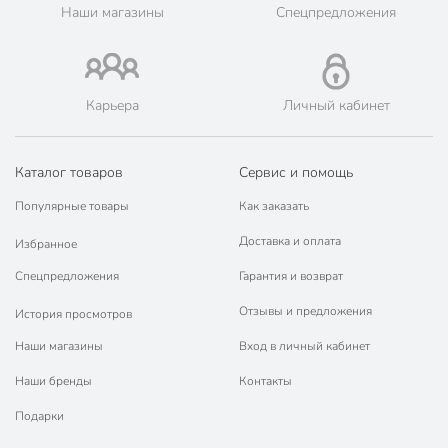
наличными при получении.
Наши магазины
Спецпредложения
🛍 Скидки, акции, распродажи каждый день!
📜 Только оригинальная продукция. Интернет-гипермаркет
Порядок - официальный представитель ведущих мировых
марок.
Карьера
Личный кабинет
Каталог товаров
Сервис и помощь
Популярные товары
Как заказать
Доставка и оплата
Избранное
Спецпредложения
Гарантия и возврат
Отзывы и предложения
История просмотров
Наши магазины
Вход в личный кабинет
Наши бренды
Контакты
Подарки