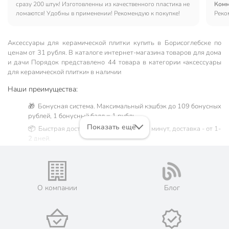
сразу 200 штук! Изготовленны из качественного пластика не
Комм
ломаются! Удобны в применении! Рекомендую к покупке!
Реко
Аксессуары для керамической плитки купить в Борисоглебске по
ценам от 31 рубля. В каталоге интернет-магазина товаров для дома
и дачи Порядок представлено 44 товара в категории «аксессуары
для керамической плитки» в наличии
Наши преимущества:
🎁 Бонусная система. Максимальный кэшбэк до 109 бонусных
рублей, 1 бонусный балл = 1 рубль.
Показать ещё
📦 Быстрая доставка. Самовывоз от 60 минут, доставка - от 1-
2 дней.
🛒 Бесплатный самовывоз из магазинов города Борисоглебск.
Жители Воронежской области могут сделать заказ и оплатить
его онлайн на официальном сайте сети магазинов Порядок.
Мы предлагаем бесплатную курьерскую доставку для товара
О компании
Блог
«аксессуары для керамической плитки» при заказе от 3000
рублей в такие города, как: Поворино, Новохопёрск,
Урюпинск.
💳 Оплата: онлайн на сайте интернет-гипермаркета или