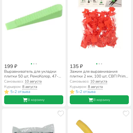
199 ₽
135 ₽
Выравниватель для укладки
Зажим для выравнивания
плитки 50 шт, РемоКолор, 47-1-
плитки 2 мм, 100 шт, СВП Prime,
000
3D Krestiki, 00-00002089
Самовывоз:
10 августа
Самовывоз:
10 августа
Курьером:
8 августа
Курьером:
8 августа
5
2 отзыва
5
2 отзыва
•
•
В корзину
В корзину