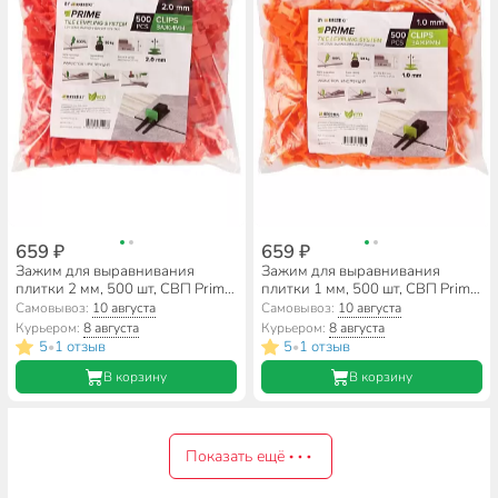
659 ₽
659 ₽
Зажим для выравнивания
Зажим для выравнивания
плитки 2 мм, 500 шт, СВП Prime,
плитки 1 мм, 500 шт, СВП Prime,
3D Krestiki, 00-00002088
3D Krestiki, 00-00002087
Самовывоз:
10 августа
Самовывоз:
10 августа
Курьером:
8 августа
Курьером:
8 августа
5
1 отзыв
5
1 отзыв
•
•
В корзину
В корзину
Показать ещё