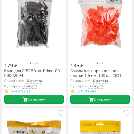
179 ₽
135 ₽
Клин для СВП 50 шт, Prime, 00-
Зажим для выравнивания
00002094
плитки 1.5 мм, 100 шт, СВП,
Prime, 00-00002084
Самовывоз:
10 августа
Самовывоз:
10 августа
Курьером:
8 августа
Курьером:
8 августа
5
4 отзыва
5
4 отзыва
•
•
В корзину
В корзину