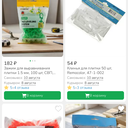
182 ₽
54 ₽
Зажим для выравнивания
Клинья для плитки 50 шт,
плитки 1.5 мм, 100 шт, СВП,
Remocolor, 47-1-002
зеленый, Profi, 3D Krestiki,
Самовывоз:
10 августа
Самовывоз:
10 августа
К00006582
Курьером:
8 августа
Курьером:
8 августа
5
4 отзыва
5
3 отзыва
•
•
В корзину
В корзину