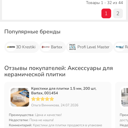
Товары 1 - 32 из 44
1
2
Популярные бренды
3D Krestiki
Bartex
Profi Level Master
R
Отзывы покупателей: Аксессуары для
керамической плитки
Крестики для плитки 1.5 мм, 200 шт,
Bartex, 001454
Ольга Винникова, 24.07.2026
Преимущества:
Цена и качество!
Преи
Недостатки:
Пока не нашла!
дост
Комментарий:
Крестики для плитки продаются в упаковке
Недо