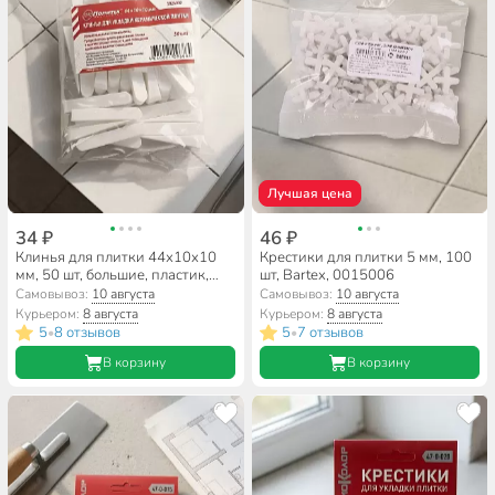
Лучшая цена
34 ₽
46 ₽
Клинья для плитки 44х10х10
Крестики для плитки 5 мм, 100
мм, 50 шт, большие, пластик,
шт, Bartex, 0015006
3026002
Самовывоз:
10 августа
Самовывоз:
10 августа
Курьером:
8 августа
Курьером:
8 августа
5
8 отзывов
5
7 отзывов
•
•
В корзину
В корзину