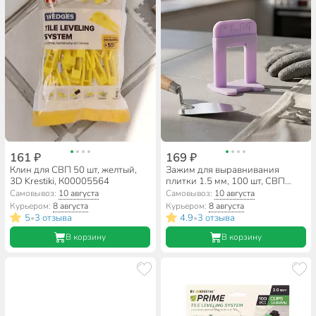
161 ₽
169 ₽
Клин для СВП 50 шт, желтый,
Зажим для выравнивания
3D Krestiki, К00005564
плитки 1.5 мм, 100 шт, СВП
Norma, Profi Level Master, 00-
Самовывоз:
10 августа
Самовывоз:
10 августа
00002166
Курьером:
8 августа
Курьером:
8 августа
5
3 отзыва
4.9
3 отзыва
•
•
В корзину
В корзину