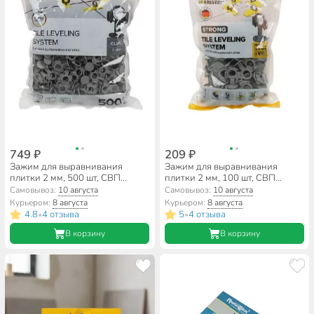
749 ₽
209 ₽
Зажим для выравнивания
Зажим для выравнивания
плитки 2 мм, 500 шт, СВП
плитки 2 мм, 100 шт, СВП
Strong, серые, 3D Krestiki,
Strong, серые, 3D Krestiki,
Самовывоз:
10 августа
Самовывоз:
10 августа
К00005561
К00005560
Курьером:
8 августа
Курьером:
8 августа
4.8
4 отзыва
5
4 отзыва
•
•
В корзину
В корзину