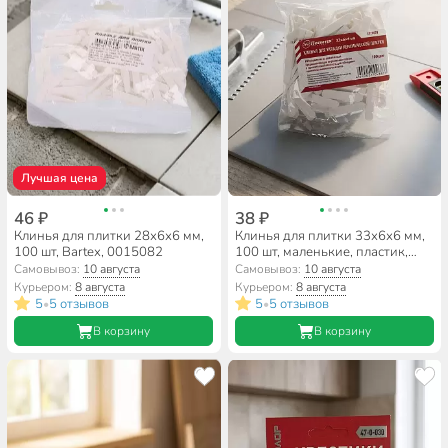
Лучшая цена
46 ₽
38 ₽
Клинья для плитки 28х6х6 мм,
Клинья для плитки 33х6х6 мм,
100 шт, Bartex, 0015082
100 шт, маленькие, пластик,
3026001
Самовывоз:
10 августа
Самовывоз:
10 августа
Курьером:
8 августа
Курьером:
8 августа
5
5 отзывов
5
5 отзывов
•
•
В корзину
В корзину