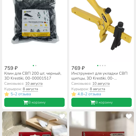
759 ₽
769 ₽
Клин для СВП 200 шт, черный,
Инструмент для укладки СВП
3D Krestiki, 00-00001517
щипцы, 3D Krestiki, 00-
00000477
Самовывоз:
10 августа
Самовывоз:
10 августа
Курьером:
8 августа
Курьером:
8 августа
5
2 отзыва
4.8
2 отзыва
•
•
В корзину
В корзину