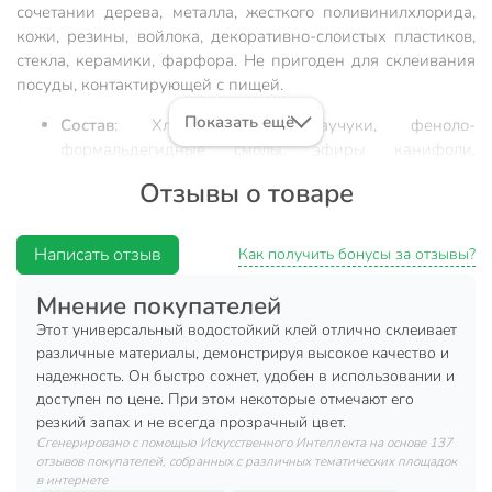
сочетании дерева, металла, жесткого поливинилхлорида,
кожи, резины, войлока, декоративно-слоистых пластиков,
стекла, керамики, фарфора. He пригоден для склеивания
посуды, контактирующей с пищей.
Показать ещё
Состав
: Хлоропреновые каучуки, феноло-
формальдегидные смолы, эфиры канифоли,
противостаритель, добавки, этилацетат, ацетон,
Отзывы о товаре
алифатические и нафтеновые углеводороды.
Условия хранения
: Хранить при температуре от
Написать отзыв
-20°C до +30°C.
Как получить бонусы за отзывы?
Срок годности
: 24 месяца.
Мнение покупателей
Применение
Этот универсальный водостойкий клей отлично склеивает
различные материалы, демонстрируя высокое качество и
Склеиваемые поверхности зачистить шкуркой и
надежность. Он быстро сохнет, удобен в использовании и
обезжирить бензином или ацетоном. Нанести клей тонким
доступен по цене. При этом некоторые отмечают его
слоем на обе поверхности, выдержать 15-20 минут и
резкий запах и не всегда прозрачный цвет.
сильно прижать на несколько секунд. Решающее значение
Сгенерировано с помощью Искусственного Интеллекта на основе 137
имеет сила, а не продолжительность давления. Изделием
отзывов покупателей, собранных с различных тематических площадок
в интернете
можно пользоваться через 24 часа.
В случае