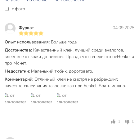
Максимальная температура
25 °C
c фото
эксплуатации, °C
Бренд
Момент
Фуркат
04.09.2025
Страна производства
Россия
Опыт использования:
Больше года
Количество компонентов
однокомпонентный
Достоинства:
Качественный клей, лучший среди аналогов,
Упаковка
тюбик
клеет все от кожи до резины. Правда что теперь это неHenkel а
про Монет.
для дерева
Недостатки:
Маленький тюбик, дороговато.
для металла
Комментарий:
Отличный клей не смотря на ребрендинг,
для кожи
Назначение
качество склеивания такое же как при henkel. Брать можно.
для резины
для стекла
для бетона
морозостойкий
с химической
1
0
Особенности
стойкостью
водостойкий