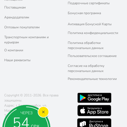
Подарочные сертификаты
Поставщикам
Бонусная программа
Арендодателям
Активация Бонусной Карты
Оптовым покупателям
Политика конфиденциальности
Транспортным компаниям и
курьерам
Политика обработки
персональных данных
О компании
Пользовательское соглашение
Наши реквизиты
Согласие на обработку
персональных данных
Рекомендательные технологии
Copyright © 2011-2026. Все права
защищены.
Адрес: г. Борисоглебск, ул.
Матросовская, д. 107
ЧЕРЕЗ
53
Телефон:
8 (800) 770-77-06
Почта:
sales@poryadok.ru
сек.