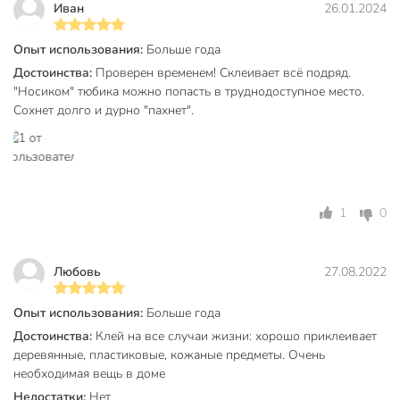
Иван
26.01.2024
для внутренних
Тип работ
работ
Опыт использования:
Больше года
Консистенция
жидкий
Достоинства:
Проверен временем! Склеивает всё подряд.
"Носиком" тюбика можно попасть в труднодоступное место.
Артикул производителя
873854
Сохнет долго и дурно "пахнет".
Модель
Классик
Вес в упаковке
35 г
Габариты упаковки
13 x 4 x 3 см
1
0
Любовь
27.08.2022
Опыт использования:
Больше года
Достоинства:
Клей на все случаи жизни: хорошо приклеивает
деревянные, пластиковые, кожаные предметы. Очень
необходимая вещь в доме
Недостатки:
Нет