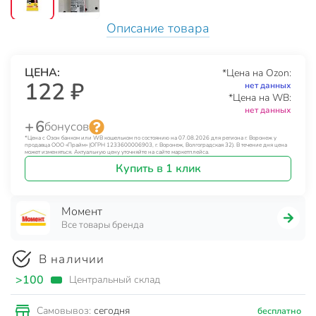
Описание товара
ЦЕНА:
*Цена на Ozon:
122 ₽
нет данных
*Цена на WB:
нет данных
+ 6
бонусов
*Цена с Озон банком или WB кошельком по состоянию на 07.08.2026 для региона г. Воронеж у
продавца ООО «Прайм» (ОГРН 1233600006903, г. Воронеж, Волгоградская 32). В течение дня цена
может изменяться. Актуальную цену уточняйте на сайте маркетплейса.
Купить в 1 клик
Момент
Все товары бренда
В наличии
>100
Центральный склад
сегодня
Самовывоз:
бесплатно