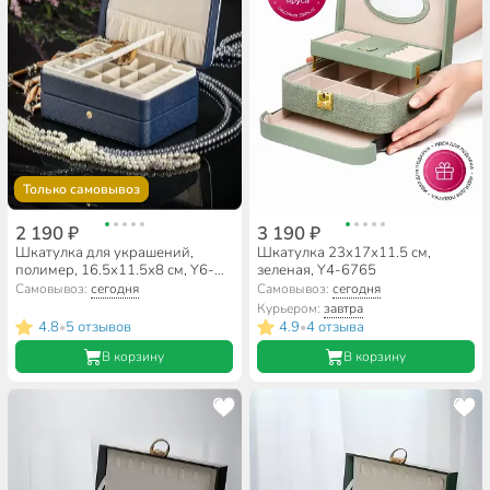
Только самовывоз
2 190 ₽
3 190 ₽
Шкатулка для украшений,
Шкатулка 23х17х11.5 см,
полимер, 16.5х11.5х8 см, Y6-
зеленая, Y4-6765
10588
Самовывоз:
сегодня
Самовывоз:
сегодня
Курьером:
завтра
4.8
5 отзывов
4.9
4 отзыва
•
•
В корзину
В корзину