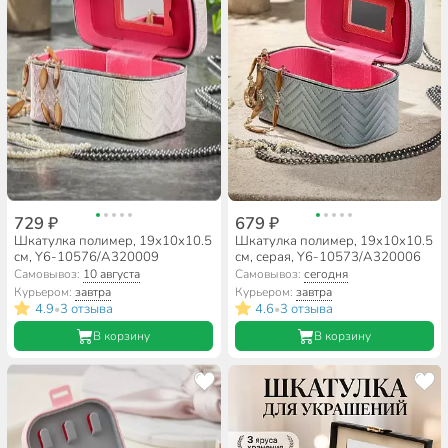
729 ₽
679 ₽
Шкатулка полимер, 19х10х10.5
Шкатулка полимер, 19х10х10.5
см, Y6-10576/A320009
см, серая, Y6-10573/A320006
Самовывоз:
10 августа
Самовывоз:
сегодня
Курьером:
завтра
Курьером:
завтра
4.9
3 отзыва
4.6
3 отзыва
•
•
В корзину
В корзину