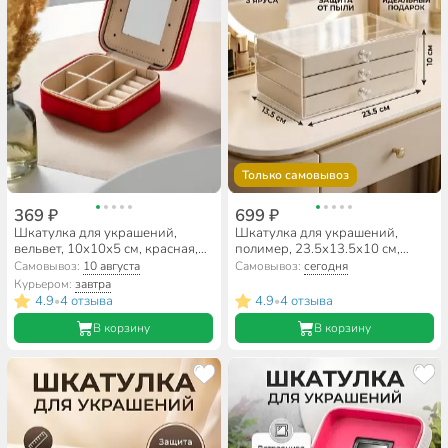
Только самовывоз
369 ₽
699 ₽
Шкатулка для украшений,
Шкатулка для украшений,
вельвет, 10х10х5 см, красная,
полимер, 23.5х13.5х10 см,
A320032
бежевая, A320023
Самовывоз:
10 августа
Самовывоз:
сегодня
Курьером:
завтра
4.9
4 отзыва
4.9
4 отзыва
•
•
В корзину
В корзину