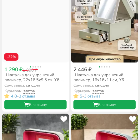
-32%
1 290 ₽
2 446 ₽
1 890 ₽
Шкатулка для украшений,
Шкатулка для украшений,
полимер, 22х16.5х9.5 см, Y6-
полимер, 16х16х11 см, Y6-
10586/A320019
10582/A320015
Самовывоз:
сегодня
Самовывоз:
сегодня
Курьером:
завтра
Курьером:
завтра
4.8
3 отзыва
5
3 отзыва
•
•
В корзину
В корзину