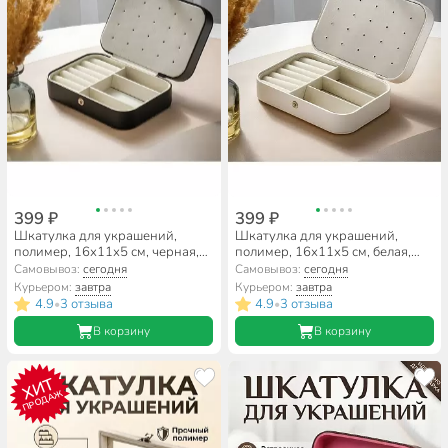
399 ₽
399 ₽
Шкатулка для украшений,
Шкатулка для украшений,
полимер, 16х11х5 см, черная,
полимер, 16х11х5 см, белая,
A320029
A320028
Самовывоз:
сегодня
Самовывоз:
сегодня
Курьером:
завтра
Курьером:
завтра
4.9
3 отзыва
4.9
3 отзыва
•
•
В корзину
В корзину
ХИТ
ПРОДАЖ