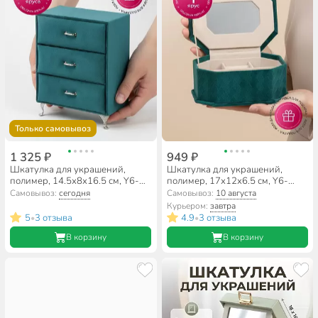
Только самовывоз
1 325 ₽
949 ₽
Шкатулка для украшений,
Шкатулка для украшений,
полимер, 14.5х8х16.5 см, Y6-
полимер, 17х12х6.5 см, Y6-
10590/A320035
10589/A320034
Самовывоз:
сегодня
Самовывоз:
10 августа
Курьером:
завтра
5
3 отзыва
4.9
3 отзыва
•
•
В корзину
В корзину