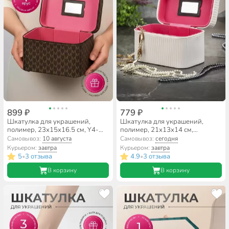
899 ₽
779 ₽
Шкатулка для украшений,
Шкатулка для украшений,
полимер, 23х15х16.5 см, Y4-
полимер, 21х13х14 см,
8836
бежевая, Y4-8834
Самовывоз:
10 августа
Самовывоз:
сегодня
Курьером:
завтра
Курьером:
завтра
5
3 отзыва
4.9
3 отзыва
•
•
В корзину
В корзину