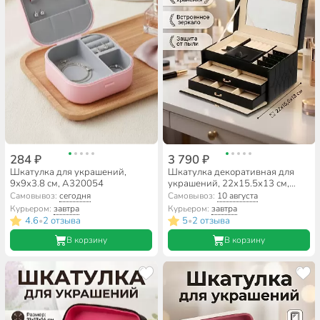
284 ₽
3 790 ₽
Шкатулка для украшений,
Шкатулка декоративная для
9х9х3.8 см, A320054
украшений, 22х15.5х13 см,
черная, A320040
Самовывоз:
сегодня
Самовывоз:
10 августа
Курьером:
завтра
Курьером:
завтра
4.6
2 отзыва
5
2 отзыва
•
•
В корзину
В корзину