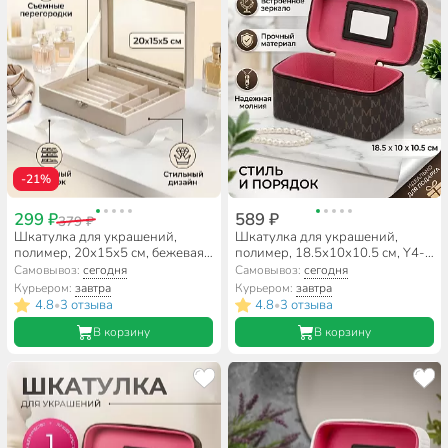
-21%
299 ₽
589 ₽
379 ₽
Шкатулка для украшений,
Шкатулка для украшений,
полимер, 20х15х5 см, бежевая,
полимер, 18.5х10х10.5 см, Y4-
A320027
8838
Самовывоз:
сегодня
Самовывоз:
сегодня
Курьером:
завтра
Курьером:
завтра
4.8
3 отзыва
4.8
3 отзыва
•
•
В корзину
В корзину