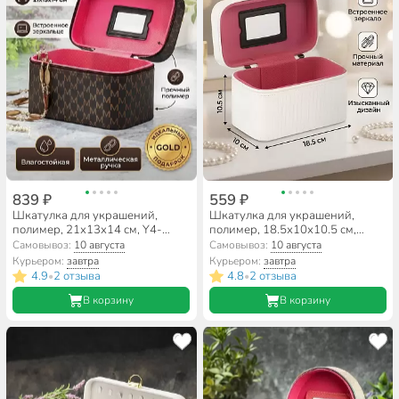
839 ₽
559 ₽
Шкатулка для украшений,
Шкатулка для украшений,
полимер, 21х13х14 см, Y4-
полимер, 18.5х10х10.5 см,
8837
бежевая, Y4-8835
Самовывоз:
10 августа
Самовывоз:
10 августа
Курьером:
завтра
Курьером:
завтра
4.9
2 отзыва
4.8
2 отзыва
•
•
В корзину
В корзину