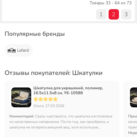
Товары 33 - 64 из 73
1
2
3
Популярные бренды
Lefard
Отзывы покупателей: Шкатулки
Шкатулка для украшений, полимер,
16.5х11.5х8 см, Y6-10588
Ольга, 27.03.2026
Комментарий:
Сразу чувствуется, что шкатулка изготовлена
Преи
из качественных материалов. Почти год, как приобрела, и
каче
шкатулка не потеряла внешний вид, хотя использую
прак
ежедневно. Она отлично вписалась в мой интерьер.
куда
Недо