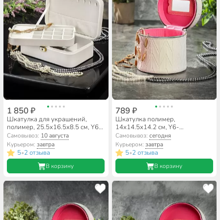
1 850 ₽
789 ₽
Шкатулка для украшений,
Шкатулка полимер,
полимер, 25.5х16.5х8.5 см, Y6-
14х14.5х14.2 см, Y6-
10577/A320010
10570/A320003
Самовывоз:
10 августа
Самовывоз:
сегодня
Курьером:
завтра
Курьером:
завтра
5
2 отзыва
5
2 отзыва
•
•
В корзину
В корзину