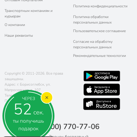
Политика конфиденциальности
Транспортным компаниям и
курьерам
Политика обработки
персональных данных
О компании
Пользовательское соглашение
Наши реквизиты
Согласие на обработку
персональных данных
Рекомендательные технологии
Copyright © 2011-2026. Все права
защищены.
Адрес: г. Борисоглебск, ул.
Матросовская, д. 107
Телефон:
8 (800) 770-77-06
ЧЕРЕЗ
Почта:
sales@poryadok.ru
51
сек.
ты получишь
8 (800) 770-77-06
подарок
Звонок бесплатный