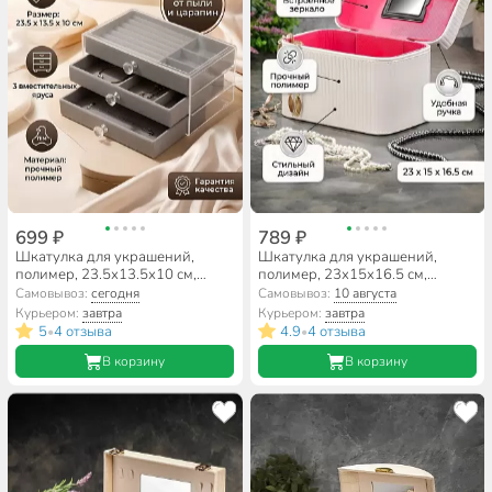
699 ₽
789 ₽
Шкатулка для украшений,
Шкатулка для украшений,
полимер, 23.5х13.5х10 см,
полимер, 23х15х16.5 см,
серая, A320022
бежевая, Y4-8833
Самовывоз:
сегодня
Самовывоз:
10 августа
Курьером:
завтра
Курьером:
завтра
5
4 отзыва
4.9
4 отзыва
•
•
В корзину
В корзину