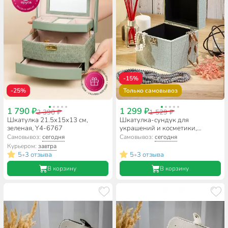
-15%
-25%
Только самовывоз
1 790 ₽
1 299 ₽
2 390 ₽
1 529 ₽
Шкатулка 21.5х15х13 см,
Шкатулка-сундук для
зеленая, Y4-6767
украшений и косметики,
искусственная кожа, 15х15х15
Самовывоз:
сегодня
Самовывоз:
сегодня
см, серая, Y4-5152/Y4-5153
Курьером:
завтра
5
3 отзыва
5
3 отзыва
•
•
В корзину
В корзину