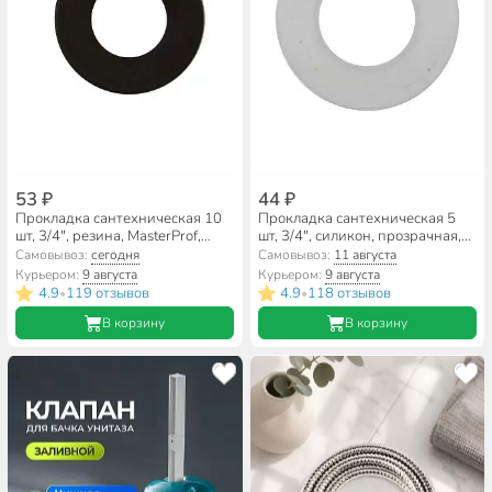
53 ₽
44 ₽
Прокладка сантехническая 10
Прокладка сантехническая 5
шт, 3/4", резина, MasterProf,
шт, 3/4", силикон, прозрачная,
индивидуальная упаковка,
MasterProf, индивидуальная
Самовывоз:
сегодня
Самовывоз:
11 августа
ИС.130382
упаковка, ИС.130401
Курьером:
9 августа
Курьером:
9 августа
4.9
119 отзывов
4.9
118 отзывов
•
•
В корзину
В корзину