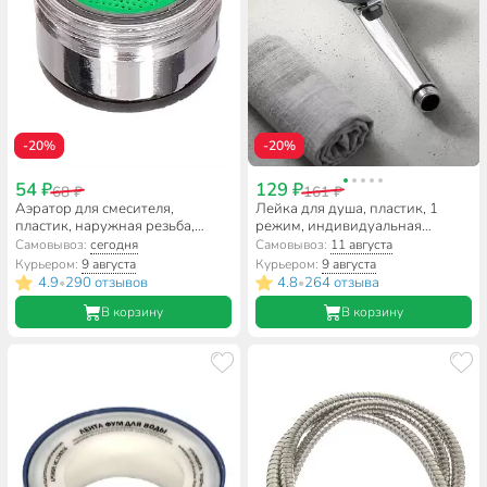
-20%
-20%
54 ₽
129 ₽
68 ₽
161 ₽
Аэратор для смесителя,
Лейка для душа, пластик, 1
пластик, наружная резьба,
режим, индивидуальная
индивидуальная упаковка,
упаковка, ComfortFactor, Кобра,
Самовывоз:
сегодня
Самовывоз:
11 августа
ComfortFactor, F04, 65510-10
51379-10
Курьером:
9 августа
Курьером:
9 августа
4.9
290 отзывов
4.8
264 отзыва
•
•
В корзину
В корзину