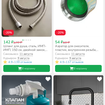
-20%
-20%
142 ₽
54 ₽
178 ₽
68 ₽
Шланг для душа, сталь, ИМП-
Аэратор для смесителя,
ИМП, 150 см, двойной замок,
пластик, внутренняя резьба,
G.lauf, URG-1103
индивидуальная упаковка,
Самовывоз:
11 августа
Самовывоз:
11 августа
ComfortFactor, F03, 65564-10
Курьером:
9 августа
Курьером:
9 августа
4.9
139 отзывов
4.9
137 отзывов
•
•
В корзину
В корзину