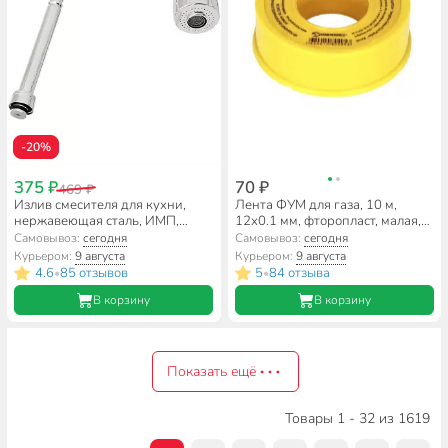
-20%
375 ₽
70 ₽
469 ₽
Излив смесителя для кухни,
Лента ФУМ для газа, 10 м,
нержавеющая сталь, ИМП,
12х0.1 мм, фторопласт, малая,
гибкий излив, режим аэратора,
желтая, MasterProf,
Самовывоз:
сегодня
Самовывоз:
сегодня
индивидуальная упаковка,
индивидуальная упаковка,
Курьером:
9 августа
Курьером:
9 августа
ComfortFactor, 77512-10
ИС.130218
4.6
85 отзывов
5
84 отзыва
•
•
В корзину
В корзину
Показать ещё
Товары 1 - 32 из 1619