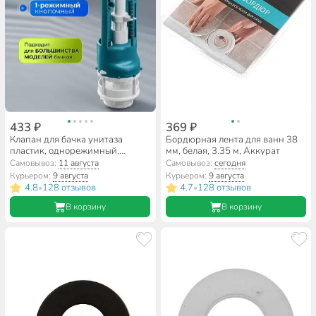
433 ₽
369 ₽
Клапан для бачка унитаза
Бордюрная лента для ванн 38
пластик, однорежимный,
мм, белая, 3.35 м, Аккурат
кнопочный, хром, сливной,
Самовывоз:
11 августа
Самовывоз:
сегодня
Инкоэр, СБ1-А Р
Курьером:
9 августа
Курьером:
9 августа
4.8
128 отзывов
4.7
128 отзывов
•
•
В корзину
В корзину