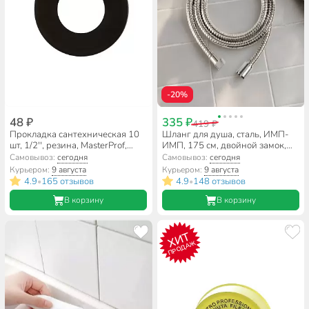
-20%
48 ₽
335 ₽
419 ₽
Прокладка сантехническая 10
Шланг для душа, сталь, ИМП-
шт, 1/2'', резина, MasterProf,
ИМП, 175 см, двойной замок,
индивидуальная упаковка,
SPL, 3600.175B
Самовывоз:
сегодня
Самовывоз:
сегодня
ИС.130380
Курьером:
9 августа
Курьером:
9 августа
4.9
165 отзывов
4.9
148 отзывов
•
•
В корзину
В корзину
ХИТ
ПРОДАЖ