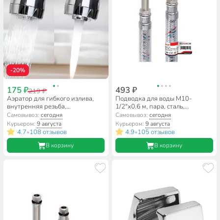
-20%
175 ₽
493 ₽
219 ₽
Аэратор для гибкого излива,
Подводка для воды М10-
внутренняя резьба,
1/2"х0.6 м, пара, сталь,
индивидуальная упаковка,
полимер, ProFactor
Самовывоз:
сегодня
Самовывоз:
сегодня
хром, ComfortFactor, 51815-10
Курьером:
9 августа
Курьером:
9 августа
4.7
108 отзывов
4.9
105 отзывов
•
•
В корзину
В корзину