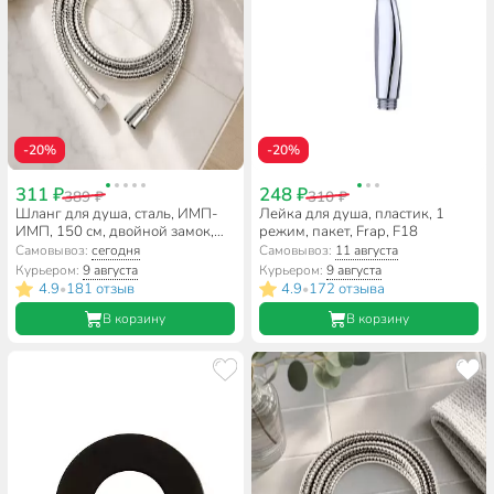
-20%
-20%
311 ₽
248 ₽
389 ₽
310 ₽
Шланг для душа, сталь, ИМП-
Лейка для душа, пластик, 1
ИМП, 150 см, двойной замок,
режим, пакет, Frap, F18
SPL, SPL 3600.150B
Самовывоз:
сегодня
Самовывоз:
11 августа
Курьером:
9 августа
Курьером:
9 августа
4.9
181 отзыв
4.9
172 отзыва
•
•
В корзину
В корзину