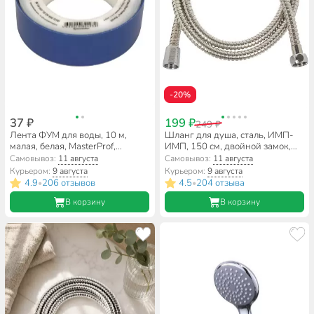
-20%
37 ₽
199 ₽
249 ₽
Лента ФУМ для воды, 10 м,
Шланг для душа, сталь, ИМП-
малая, белая, MasterProf,
ИМП, 150 см, двойной замок,
индивидуальная упаковка,
индивидуальная упаковка,
Самовывоз:
11 августа
Самовывоз:
11 августа
ИС.130216
ComfortFactor, 96168-10
Курьером:
9 августа
Курьером:
9 августа
4.9
206 отзывов
4.5
204 отзыва
•
•
В корзину
В корзину