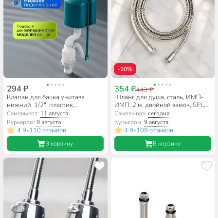
-20%
294 ₽
354 ₽
443 ₽
Клапан для бачка унитаза
Шланг для душа, сталь, ИМП-
нижний, 1/2", пластик,
ИМП, 2 м, двойной замок, SPL,
заливной, Инкоэр, НпрНРФ Р
SPL 3600.200B
Самовывоз:
11 августа
Самовывоз:
сегодня
Курьером:
9 августа
Курьером:
9 августа
4.9
110 отзывов
4.9
109 отзывов
•
•
В корзину
В корзину