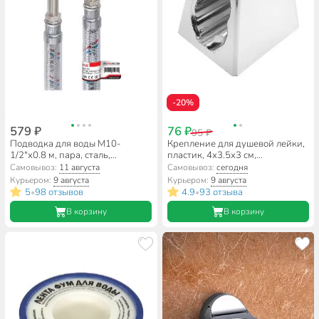
-20%
579 ₽
76 ₽
95 ₽
Подводка для воды М10-
Крепление для душевой лейки,
1/2"х0.8 м, пара, сталь,
пластик, 4х3.5х3 см,
полимер, ProFactor
индивидуальная упаковка,
Самовывоз:
11 августа
Самовывоз:
сегодня
хром, ComfortFactor, GM-49,
Курьером:
9 августа
Курьером:
9 августа
95528-10
5
98 отзывов
4.9
93 отзыва
•
•
В корзину
В корзину