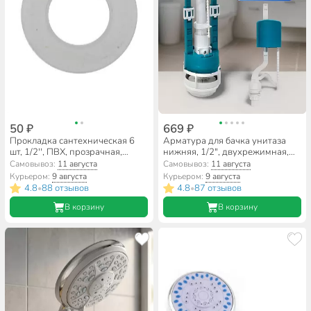
50 ₽
669 ₽
Прокладка сантехническая 6
Арматура для бачка унитаза
шт, 1/2'', ПВХ, прозрачная,
нижняя, 1/2", двухрежимная,
MasterProf, индивидуальная
кнопочная, хром, Инкоэр,
Самовывоз:
11 августа
Самовывоз:
11 августа
упаковка, ИС.130400
СБ2м-НпрНРФ-АА-В Р
Курьером:
9 августа
Курьером:
9 августа
4.8
88 отзывов
4.8
87 отзывов
•
•
В корзину
В корзину