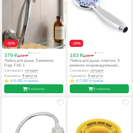
-20%
-20%
379 ₽
183 ₽
474 ₽
229 ₽
Лейка для душа, 3 режима,
Лейка для душа, пластик, 3
Frap, F16-1
режима, индивидуальная
упаковка, ComfortFactor, 51365-
Самовывоз:
сегодня
Самовывоз:
сегодня
10
Курьером:
9 августа
Курьером:
9 августа
4.6
86 отзывов
4.7
86 отзывов
•
•
В корзину
В корзину