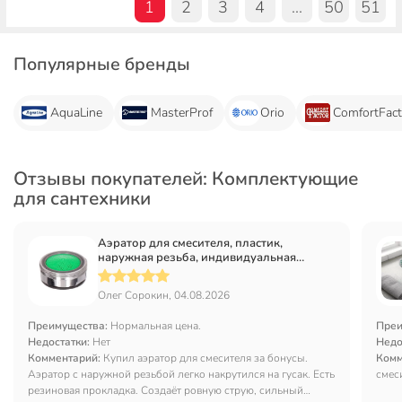
1
2
3
4
...
50
51
Популярные бренды
AquaLine
MasterProf
Orio
ComfortFact
Отзывы покупателей: Комплектующие
для сантехники
Аэратор для смесителя, пластик,
наружная резьба, индивидуальная
упаковка, ComfortFactor, F04, 65510-10
Олег Сорокин, 04.08.2026
Преимущества:
Нормальная цена.
Преи
Недостатки:
Нет
Недо
Комментарий:
Купил аэратор для смесителя за бонусы.
Комм
Аэратор с наружной резьбой легко накрутился на гусак. Есть
смес
резиновая прокладка. Создаёт ровную струю, сильный