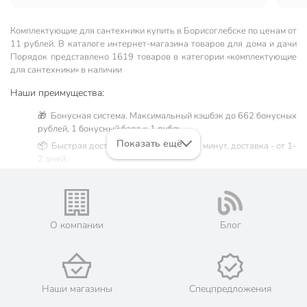
напор. Покупкой доволен.
Комплектующие для сантехники купить в Борисоглебске по ценам от
11 рублей. В каталоге интернет-магазина товаров для дома и дачи
Порядок представлено 1619 товаров в категории «комплектующие
для сантехники» в наличии
Наши преимущества:
🎁 Бонусная система. Максимальный кэшбэк до 662 бонусных
рублей, 1 бонусный балл = 1 рубль.
Показать ещё
📦 Быстрая доставка. Самовывоз от 60 минут, доставка - от 1-
2 дней.
🛒 Бесплатный самовывоз из магазинов города Борисоглебск.
Жители Воронежской области могут сделать заказ и оплатить
его онлайн на официальном сайте сети магазинов Порядок.
Мы предлагаем бесплатную курьерскую доставку для товара
О компании
Блог
«комплектующие для сантехники» при заказе от 3000 рублей
в такие города, как: Поворино, Новохопёрск, Урюпинск.
💳 Оплата: онлайн на сайте интернет-гипермаркета или
наличными при получении.
Наши магазины
Спецпредложения
🛍 Скидки, акции, распродажи каждый день!