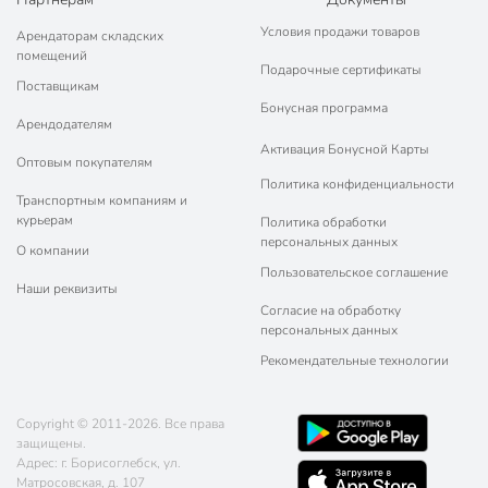
Условия продажи товаров
Арендаторам складских
помещений
Подарочные сертификаты
Поставщикам
Бонусная программа
Арендодателям
Активация Бонусной Карты
Оптовым покупателям
Политика конфиденциальности
Транспортным компаниям и
курьерам
Политика обработки
персональных данных
О компании
Пользовательское соглашение
Наши реквизиты
Согласие на обработку
персональных данных
Рекомендательные технологии
Copyright © 2011-2026. Все права
защищены.
Адрес: г. Борисоглебск, ул.
Матросовская, д. 107