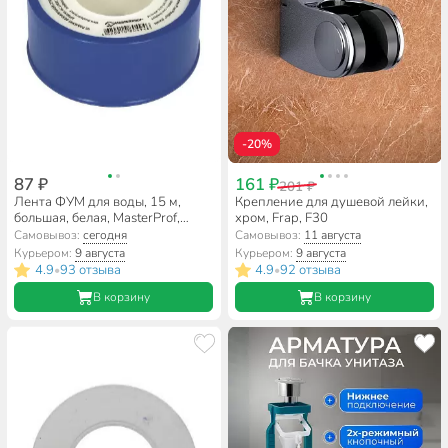
-20%
87 ₽
161 ₽
201 ₽
Лента ФУМ для воды, 15 м,
Крепление для душевой лейки,
большая, белая, MasterProf,
хром, Frap, F30
индивидуальная упаковка,
Самовывоз:
сегодня
Самовывоз:
11 августа
ИС.130217
Курьером:
9 августа
Курьером:
9 августа
4.9
93 отзыва
4.9
92 отзыва
•
•
В корзину
В корзину