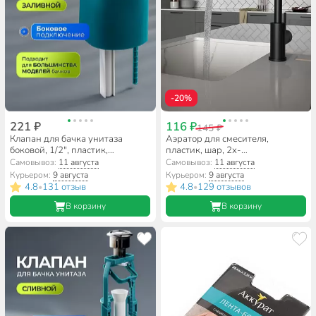
-20%
221 ₽
116 ₽
145 ₽
Клапан для бачка унитаза
Аэратор для смесителя,
боковой, 1/2", пластик,
пластик, шар, 2х-
заливной, Инкоэр, БпрН Р
функциональный, блистер,
Самовывоз:
11 августа
Самовывоз:
11 августа
ComfortFactor, 826А, 61444
Курьером:
9 августа
Курьером:
9 августа
4.8
131 отзыв
4.8
129 отзывов
•
•
В корзину
В корзину