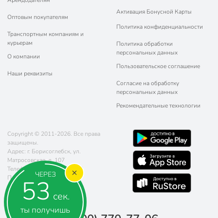
Арендодателям
Активация Бонусной Карты
Оптовым покупателям
Политика конфиденциальности
Транспортным компаниям и
курьерам
Политика обработки
персональных данных
О компании
Пользовательское соглашение
Наши реквизиты
Согласие на обработку
персональных данных
Рекомендательные технологии
Copyright © 2011-2026. Все права
защищены.
Адрес: г. Борисоглебск, ул.
Матросовская, д. 107
Телефон:
8 (800) 770-77-06
ЧЕРЕЗ
Почта:
sales@poryadok.ru
52
сек.
ты получишь