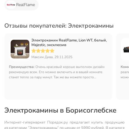
RealFlame
Отзывы покупателей: Электрокамины
Электрокамин RealFlame, Lion WT, белый,
Majestic, эксклюзив
Максим Дива, 29.11.2025
Преимущества:
Очень красивый хорошо выполнен дизайн
Комм
рекомендую всем. Его можно включить и в вашей комнате
реал
станет тепло за пару минут. Так же вы можете просто
можн
наслаждаться звуком Комина.
так ж
Электрокамины в Борисоглебске
Интернет-гипермаркет Порядок.ру предлагает купить продукцию
из категории “Электрокамины“ по ценам от 5990 рублей. В каталоге