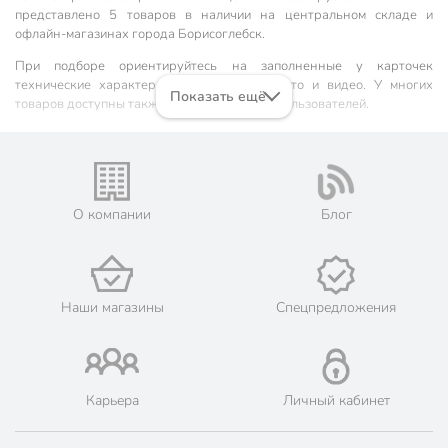
представлено 5 товаров в наличии на центральном складе и
офлайн-магазинах города Борисоглебск.
При подборе ориентируйтесь на заполненные у карточек
технические характеристики, описания, фото и видео. У многих
Показать ещё
товаров доступны также рейтинг и отзывы пользователей.
Наши преимущества:
🎁 Бонусная система. Максимальный кэшбэк до 6290
бонусных рублей, 1 бонусный балл = 1 рубль.
О компании
Блог
📦 Быстрая доставка. Самовывоз от 60 минут, доставка - от 1-
2 дней.
🛒 Бесплатный самовывоз из магазинов города Борисоглебск.
Жители Воронежской области могут сделать заказ и оплатить
его онлайн на официальном сайте сети магазинов Порядок.
Наши магазины
Спецпредложения
Мы предлагаем бесплатную курьерскую доставку для товара
«электрокамины» при заказе от 3000 рублей в такие города,
как: Поворино, Новохопёрск, Урюпинск.
💳 Оплата: онлайн на сайте интернет-гипермаркета или
наличными при получении.
Карьера
Личный кабинет
🛍 Скидки, акции, распродажи каждый день!