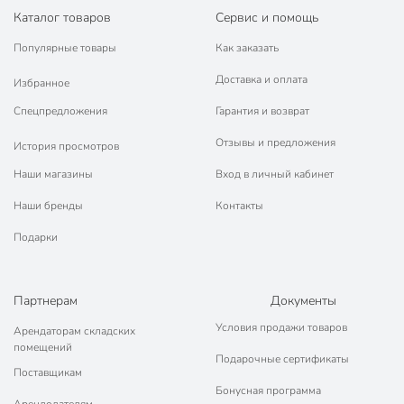
📜 Только оригинальная продукция. Интернет-гипермаркет
Каталог товаров
Сервис и помощь
Порядок - официальный представитель ведущих мировых
марок.
Популярные товары
Как заказать
Заказ можно оставить на сайте или по телелефону
8 (800) 770-77-
Доставка и оплата
06
. Наши операторы примут ваш звонок, помогут определиться с
Избранное
выбором, расскажут о сроках и порядке получения товаров.
Спецпредложения
Гарантия и возврат
Отзывы и предложения
История просмотров
Наши магазины
Вход в личный кабинет
Наши бренды
Контакты
Подарки
Партнерам
Документы
Условия продажи товаров
Арендаторам складских
помещений
Подарочные сертификаты
Поставщикам
Бонусная программа