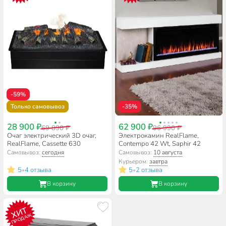
-59%
Только самовывоз
-35%
28 900 ₽
62 900 ₽
69 890 ₽
96 990 ₽
Очаг электрический 3D очаг,
Электрокамин RealFlame,
RealFlame, Cassette 630
Contempo 42 Wt, Saphir 42
Самовывоз:
сегодня
Самовывоз:
10 августа
Курьером:
завтра
5
4 отзыва
5
2 отзыва
•
•
В корзину
В корзину
ХИТ
ПРОДАЖ