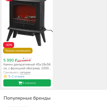
-43%
Только самовывоз
5 990 ₽
10 590 ₽
Камин декоративный 45х18х56
см, с функцией обогрева, 1000
Вт, M120027
Самовывоз:
сегодня
5
2 отзыва
•
В корзину
Популярные бренды