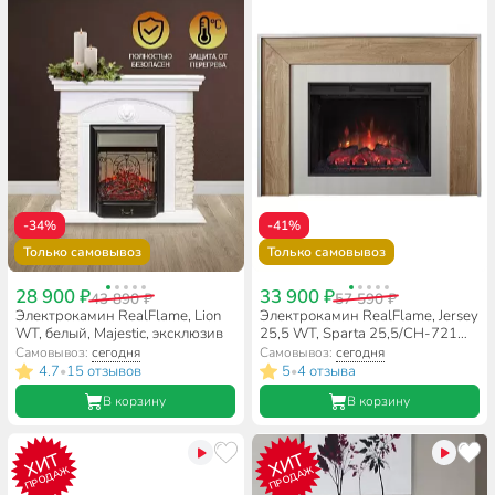
-34%
-41%
Только самовывоз
Только самовывоз
28 900 ₽
33 900 ₽
43 890 ₽
57 590 ₽
Электрокамин RealFlame, Lion
Электрокамин RealFlame, Jersey
WT, белый, Majestic, эксклюзив
25,5 WT, Sparta 25,5/СH-721
LED NEW
Самовывоз:
сегодня
Самовывоз:
сегодня
4.7
15 отзывов
5
4 отзыва
•
•
В корзину
В корзину
ХИТ
ХИТ
ПРОДАЖ
ПРОДАЖ